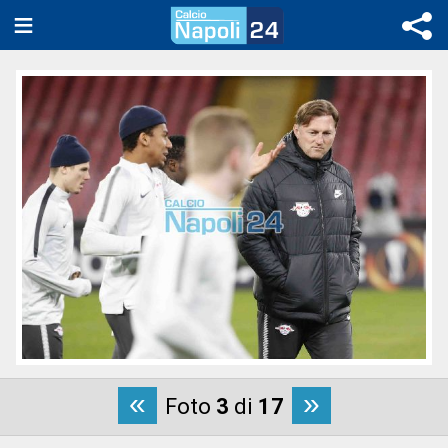
«
»
Foto
3
di
17