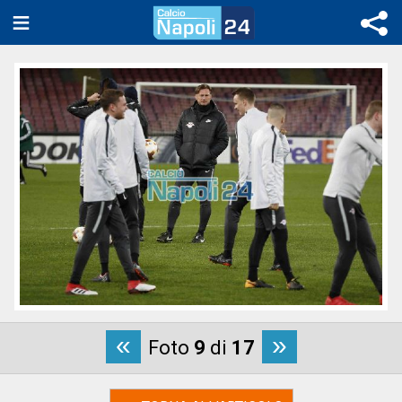
«
»
Foto
9
di
17