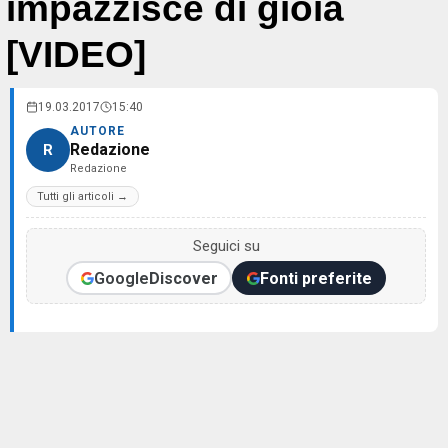
impazzisce di gioia
[VIDEO]
19.03.2017
15:40
AUTORE
Redazione
R
Redazione
Tutti gli articoli →
Seguici su
Google
Discover
Fonti preferite