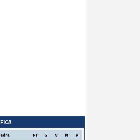
IFICA
uadra
PT
G
V
N
P