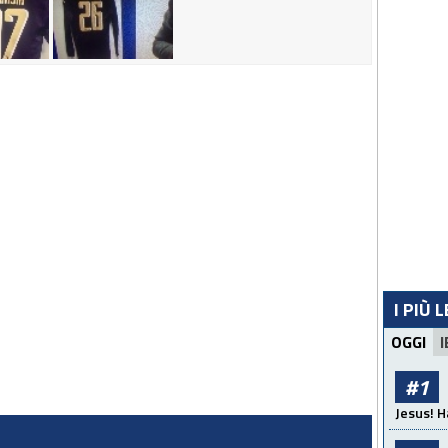
I PIÙ 
OGGI
I
#1
Jesus! H