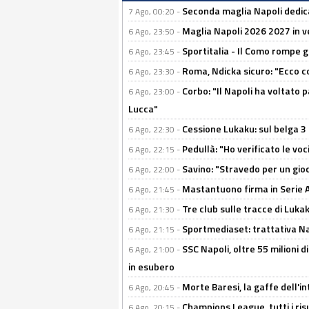
Seconda maglia Napoli dedica
7 Ago, 00:20 -
Maglia Napoli 2026 2027 in ve
6 Ago, 23:50 -
Sportitalia - Il Como rompe g
6 Ago, 23:45 -
Roma, Ndicka sicuro: "Ecco c
6 Ago, 23:30 -
Corbo: "Il Napoli ha voltato 
6 Ago, 23:00 -
Lucca"
Cessione Lukaku: sul belga 3 
6 Ago, 22:30 -
Pedullà: "Ho verificato le vo
6 Ago, 22:15 -
Savino: "Stravedo per un gio
6 Ago, 22:00 -
Mastantuono firma in Serie A, 
6 Ago, 21:45 -
Tre club sulle tracce di Luka
6 Ago, 21:30 -
Sportmediaset: trattativa Nap
6 Ago, 21:15 -
SSC Napoli, oltre 55 milioni d
6 Ago, 21:00 -
in esubero
Morte Baresi, la gaffe dell'i
6 Ago, 20:45 -
Champions League, tutti i ris
6 Ago, 20:15 -