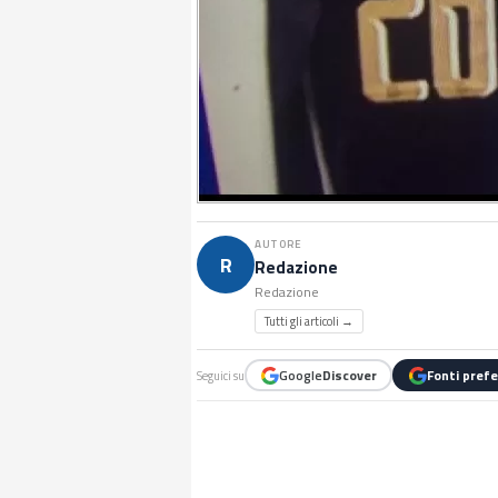
AUTORE
R
Redazione
Redazione
Tutti gli articoli →
Google
Discover
Fonti prefe
Seguici su