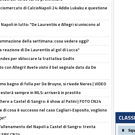
ciomercato di CalcioNapoli 24: Addio Lukaku e questione
apoli in lutto: "De Laurentiis e Allegri si uniscono al
rammazione della settimana: cosa vedere oggi?
la reazione di De Laurentiis al gol di Lucca"
ndes per sbloccare la trattativa Godts
o con Allegri! Avete visto il bel segnale dato da De
rimo bagno di folla per De Bruyne, si rivede Neres | VIDEO
sterà sempre in MLS: arriverà in prestito
here a Castel di Sangro: è show al Patini | FOTO CN24
 di cosa è successo nel caso Cagliari-Esposito, vogliono
CLASS
ge!"
'allenamento del Napoli a Castel di Sangro: trenta
#
Sq
ALLERY CN24