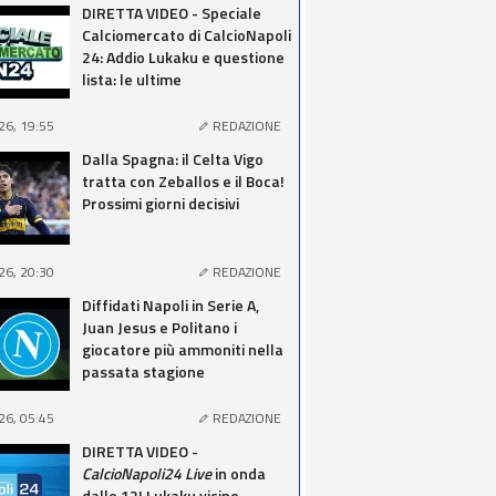
DIRETTA VIDEO - Speciale
Calciomercato di CalcioNapoli
24: Addio Lukaku e questione
lista: le ultime
26, 19:55
REDAZIONE
Dalla Spagna: il Celta Vigo
tratta con Zeballos e il Boca!
Prossimi giorni decisivi
26, 20:30
REDAZIONE
Diffidati Napoli in Serie A,
Juan Jesus e Politano i
giocatore più ammoniti nella
passata stagione
26, 05:45
REDAZIONE
DIRETTA VIDEO -
CalcioNapoli24 Live
in onda
dalle 12! Lukaku vicino