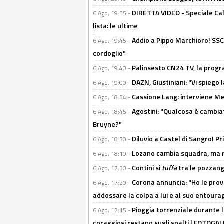
DIRETTA VIDEO - Speciale Cal
6 Ago, 19:55 -
lista: le ultime
Addio a Pippo Marchioro! SSC N
6 Ago, 19:45 -
cordoglio"
Palinsesto CN24 TV, la prog
6 Ago, 19:40 -
DAZN, Giustiniani: "Vi spiego 
6 Ago, 19:00 -
Cassione Lang: interviene Me
6 Ago, 18:54 -
Agostini: "Qualcosa è cambiat
6 Ago, 18:45 -
Bruyne?"
Diluvio a Castel di Sangro! P
6 Ago, 18:30 -
Lozano cambia squadra, ma re
6 Ago, 18:10 -
Contini si
tuffa
tra le pozzang
6 Ago, 17:30 -
Corona annuncia: "Ho le prove
6 Ago, 17:20 -
addossare la colpa a lui e al suo entoura
Pioggia torrenziale durante l
6 Ago, 17:15 -
coraggiosi restano sugli spalti | FOTOG