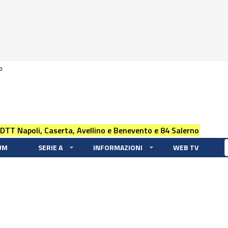
0
 DTT Napoli, Caserta, Avellino e Benevento e 84 Salerno
UM
SERIE A
INFORMAZIONI
WEB TV