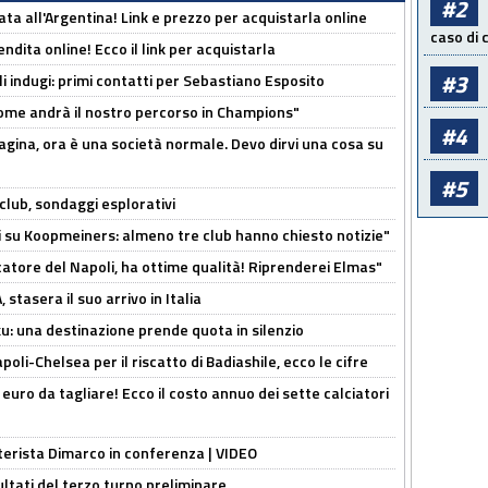
#2
ta all'Argentina! Link e prezzo per acquistarla online
caso di
ndita online! Ecco il link per acquistarla
#3
li indugi: primi contatti per Sebastiano Esposito
ome andrà il nostro percorso in Champions"
#4
pagina, ora è una società normale. Devo dirvi una cosa su
#5
club, sondaggi esplorativi
ci su Koopmeiners: almeno tre club hanno chiesto notizie"
catore del Napoli, ha ottime qualità! Riprenderei Elmas"
stasera il suo arrivo in Italia
ku: una destinazione prende quota in silenzio
oli-Chelsea per il riscatto di Badiashile, ecco le cifre
i euro da tagliare! Ecco il costo annuo dei sette calciatori
nterista Dimarco in conferenza | VIDEO
ultati del terzo turno preliminare