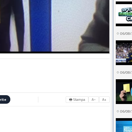
06/08/
06/08/
🖶 Stampa
A−
A+
rite
06/08/