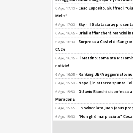
Caso Esposito, Giuffredi: "Giu
6 Ago, 17:10 -
Melis"
Sky - Il Galatasaray presenta
6 Ago, 17:00 -
Oriali affiancherà Mancini in 
6 Ago, 16:45 -
Sorpresa a Castel di Sangro:
6 Ago, 16:30 -
CN24
Il Mattino: come sta McTomi
6 Ago, 16:15 -
notizie!
Ranking UEFA aggiornato: nuov
6 Ago, 16:05 -
Napoli, in attacco spunta Tel
6 Ago, 15:59 -
Ottavio Bianchi si confessa a 
6 Ago, 15:50 -
Maradona
Lo svincolato Juan Jesus prop
6 Ago, 15:45 -
"Non gli è mai piaciuto". Cosa
6 Ago, 15:30 -