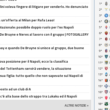
1º
lini voleva fingere di litigare per venderlo. Ho denunciato
2º
3º
 un'offerta al Milan per Rafa Leao!
4º
Nazionale: possibile doppio ruolo per l'ex Napoli
5º
6º
 De Bruyne e Neres al lavoro con il gruppo | FOTOGALLERY
7º
8º
nay e quando De Bruyne si unisce al gruppo, due buone
9º
10º
a posizione per il Napoli, ecco la classifica
11º
 del Tottenham: servirà vendere, la situazione
12º
13º
sua figlia: tutto quello che non sapevate sul Napoli di
14º
15º
osto ad un club di A
16º
 c'è alla base dello strappo tra Lukaku ed il Napoli
17º
18º
ALTRE NOTIZIE »
19º