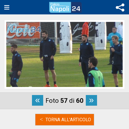
«
»
Foto
57
di
60
<
TORNA ALL'ARTICOLO