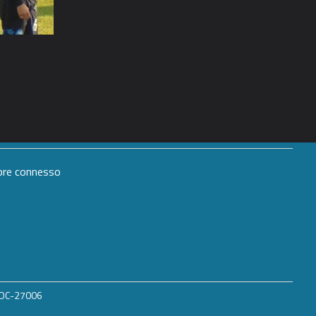
mpre connesso
 ROC-27006