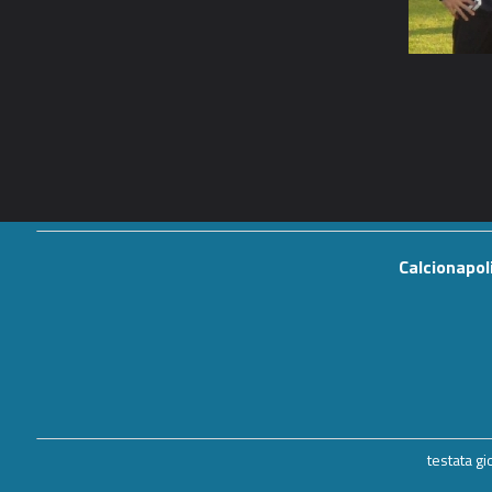
Calcionapol
testata g