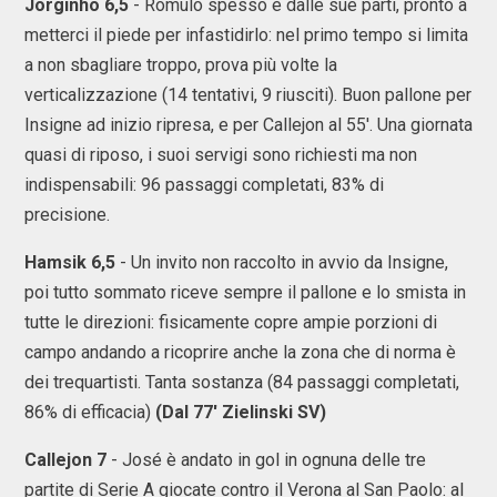
Jorginho 6,5
- Romulo spesso è dalle sue parti, pronto a
metterci il piede per infastidirlo: nel primo tempo si limita
a non sbagliare troppo, prova più volte la
verticalizzazione (14 tentativi, 9 riusciti). Buon pallone per
Insigne ad inizio ripresa, e per Callejon al 55'. Una giornata
quasi di riposo, i suoi servigi sono richiesti ma non
indispensabili: 96 passaggi completati, 83% di
precisione.
Hamsik 6,5
- Un invito non raccolto in avvio da Insigne,
poi tutto sommato riceve sempre il pallone e lo smista in
tutte le direzioni: fisicamente copre ampie porzioni di
campo andando a ricoprire anche la zona che di norma è
dei trequartisti. Tanta sostanza (84 passaggi completati,
86% di efficacia)
(Dal 77' Zielinski SV)
Callejon 7
- José è andato in gol in ognuna delle tre
partite di Serie A giocate contro il Verona al San Paolo: al