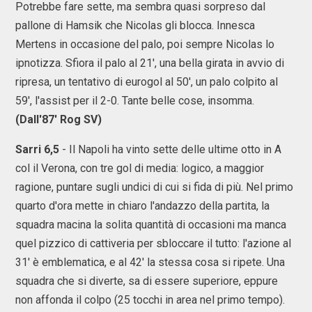
Potrebbe fare sette, ma sembra quasi sorpreso dal
pallone di Hamsik che Nicolas gli blocca. Innesca
Mertens in occasione del palo, poi sempre Nicolas lo
ipnotizza. Sfiora il palo al 21', una bella girata in avvio di
ripresa, un tentativo di eurogol al 50', un palo colpito al
59', l'assist per il 2-0. Tante belle cose, insomma.
(Dall'87' Rog SV)
Sarri 6,5
- Il Napoli ha vinto sette delle ultime otto in A
col il Verona, con tre gol di media: logico, a maggior
ragione, puntare sugli undici di cui si fida di più. Nel primo
quarto d'ora mette in chiaro l'andazzo della partita, la
squadra macina la solita quantità di occasioni ma manca
quel pizzico di cattiveria per sbloccare il tutto: l'azione al
31' è emblematica, e al 42' la stessa cosa si ripete. Una
squadra che si diverte, sa di essere superiore, eppure
non affonda il colpo (25 tocchi in area nel primo tempo).