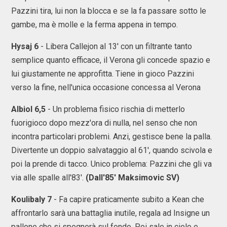
Pazzini tira, lui non la blocca e se la fa passare sotto le
gambe, ma è molle e la ferma appena in tempo.
Hysaj 6
- Libera Callejon al 13' con un filtrante tanto
semplice quanto efficace, il Verona gli concede spazio e
lui giustamente ne approfitta. Tiene in gioco Pazzini
verso la fine, nell'unica occasione concessa al Verona
Albiol 6,5
- Un problema fisico rischia di metterlo
fuorigioco dopo mezz'ora di nulla, nel senso che non
incontra particolari problemi. Anzi, gestisce bene la palla.
Divertente un doppio salvataggio al 61', quando scivola e
poi la prende di tacco. Unico problema: Pazzini che gli va
via alle spalle all'83'.
(Dall'85' Maksimovic SV)
Koulibaly 7
- Fa capire praticamente subito a Kean che
affrontarlo sarà una battaglia inutile, regala ad Insigne un
pallone che si spegnerà sul fondo. Poi sale in cielo e