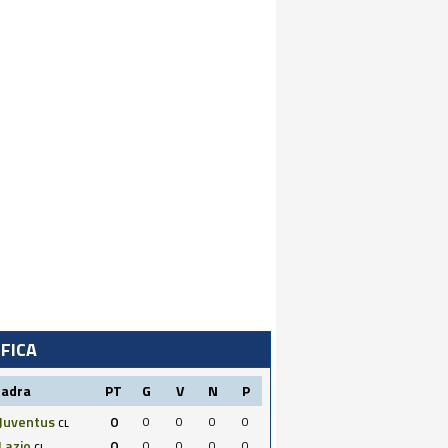
IFICA
uadra
PT
G
V
N
P
Juventus
0
0
0
0
0
CL
Lazio
0
0
0
0
0
CL