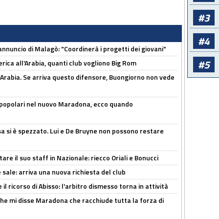
#3
#4
'annuncio di Malagò: "Coordinerà i progetti dei giovani"
#5
erica all'Arabia, quanti club vogliono Big Rom
 Arabia. Se arriva questo difensore, Buongiorno non vede
 popolari nel nuovo Maradona, ecco quando
a si è spezzato. Lui e De Bruyne non possono restare
re il suo staff in Nazionale: riecco Oriali e Bonucci
 sale: arriva una nuova richiesta del club
il ricorso di Abisso: l'arbitro dismesso torna in attività
 che mi disse Maradona che racchiude tutta la forza di