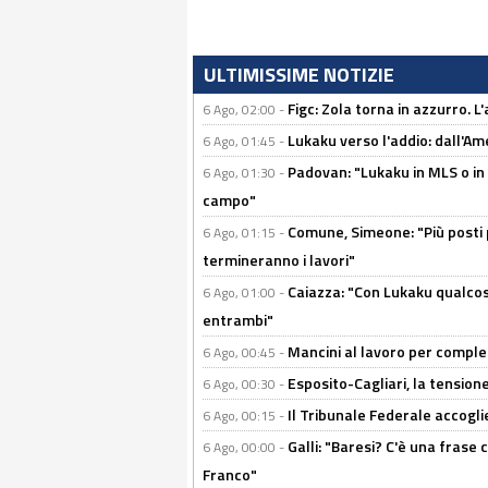
ULTIMISSIME NOTIZIE
Figc: Zola torna in azzurro. L
6 Ago, 02:00 -
Lukaku verso l'addio: dall'Am
6 Ago, 01:45 -
Padovan: "Lukaku in MLS o in
6 Ago, 01:30 -
campo"
Comune, Simeone: "Più posti
6 Ago, 01:15 -
termineranno i lavori"
Caiazza: "Con Lukaku qualcos
6 Ago, 01:00 -
entrambi"
Mancini al lavoro per completa
6 Ago, 00:45 -
Esposito-Cagliari, la tensione
6 Ago, 00:30 -
Il Tribunale Federale accoglie 
6 Ago, 00:15 -
Galli: "Baresi? C'è una frase
6 Ago, 00:00 -
Franco"