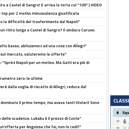
tiro a Castel di Sangro! E arriva la torta col "100" | VIDEO
 top per 2 motivi: minusvalenza giustificata
to la difficoltà del trasferimento dal Napoli"
un ritiro lungo a Castel di Sangro? Il sindaco Caruso:
olto basso, abituiamoci ad una cosa con Allegri"
 è sul mercato, valuteremo le offerte"
: "Sprint Napoli per un motivo. Ma Gatti era più di
arametro zero: le ultime
à dalla voglia di riscatto di Allegri, reduce dal
CLASS
 dominato il primo tempo, ma aveva tanti titolari! Sono
#
Sq
o delle scadenze. Lukaku è il prezzo di Conte"
1º
un'offerta per Anguissa che fai, non lo cedi?"
2º