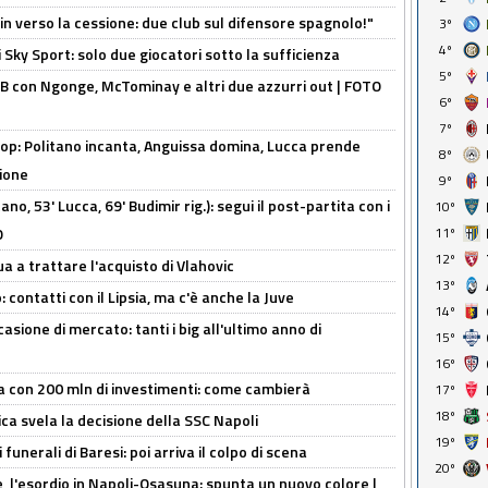
n verso la cessione: due club sul difensore spagnolo!"
3º
4º
 Sky Sport: solo due giocatori sotto la sufficienza
5º
 con Ngonge, McTominay e altri due azzurri out | FOTO
6º
7º
op: Politano incanta, Anguissa domina, Lucca prende
8º
zione
9º
no, 53' Lucca, 69' Budimir rig.): segui il post-partita con i
10º
O
11º
12º
ua a trattare l'acquisto di Vlahovic
13º
 contatti con il Lipsia, ma c'è anche la Juve
14º
asione di mercato: tanti i big all'ultimo anno di
15º
16º
a con 200 mln di investimenti: come cambierà
17º
18º
ca svela la decisione della SSC Napoli
19º
funerali di Baresi: poi arriva il colpo di scena
20º
, l'esordio in Napoli-Osasuna: spunta un nuovo colore |