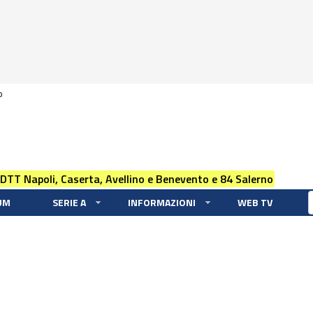
0
 DTT Napoli, Caserta, Avellino e Benevento e 84 Salerno
UM
SERIE A
INFORMAZIONI
WEB TV