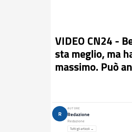
VIDEO CN24 - Be
sta meglio, ma h
massimo. Può an
AUTORE
R
Redazione
Redazione
Tutti gli articoli →