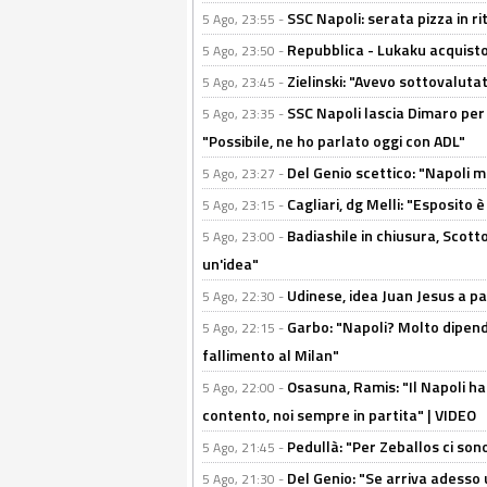
SSC Napoli: serata pizza in ri
5 Ago, 23:55 -
Repubblica - Lukaku acquisto
5 Ago, 23:50 -
Zielinski: "Avevo sottovaluta
5 Ago, 23:45 -
SSC Napoli lascia Dimaro per 
5 Ago, 23:35 -
"Possibile, ne ho parlato oggi con ADL"
Del Genio scettico: "Napoli m
5 Ago, 23:27 -
Cagliari, dg Melli: "Esposito
5 Ago, 23:15 -
Badiashile in chiusura, Scotto
5 Ago, 23:00 -
un'idea"
Udinese, idea Juan Jesus a p
5 Ago, 22:30 -
Garbo: "Napoli? Molto dipender
5 Ago, 22:15 -
fallimento al Milan"
Osasuna, Ramis: "Il Napoli ha
5 Ago, 22:00 -
contento, noi sempre in partita" | VIDEO
Pedullà: "Per Zeballos ci son
5 Ago, 21:45 -
Del Genio: "Se arriva adesso 
5 Ago, 21:30 -