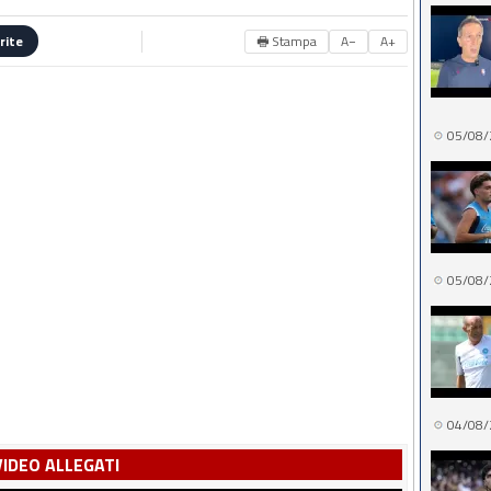
🖶 Stampa
A−
A+
rite
05/08/
05/08/
04/08/
VIDEO ALLEGATI