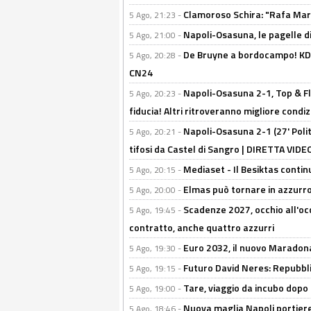
Clamoroso Schira: "Rafa Mari
5 Ago, 21:23 -
Napoli-Osasuna, le pagelle di
5 Ago, 21:00 -
De Bruyne a bordocampo! KDB
5 Ago, 20:28 -
CN24
Napoli-Osasuna 2-1, Top & Fl
5 Ago, 20:23 -
fiducia! Altri ritroveranno migliore condi
Napoli-Osasuna 2-1 (27' Polita
5 Ago, 20:21 -
tifosi da Castel di Sangro | DIRETTA VIDE
Mediaset - Il Besiktas contin
5 Ago, 20:15 -
Elmas può tornare in azzurro:
5 Ago, 20:00 -
Scadenze 2027, occhio all'occ
5 Ago, 19:45 -
contratto, anche quattro azzurri
Euro 2032, il nuovo Maradon
5 Ago, 19:30 -
Futuro David Neres: Repubbli
5 Ago, 19:15 -
Tare, viaggio da incubo dopo i 
5 Ago, 19:00 -
Nuova maglia Napoli portiere
5 Ago, 18:46 -