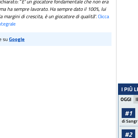
chiarato: "
E' un giocatore fondamentale che non era
, ma ha sempre lavorato. Ha sempre dato il 100%, lui
a margini di crescita, è un giocatore di qualità
".
Clicca
ntegrale
e su
Google
I PIÙ 
OGGI
I
#1
di Sangr
#2