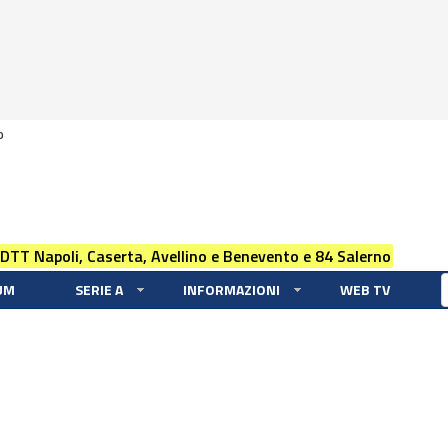
0
 DTT Napoli, Caserta, Avellino e Benevento e 84 Salerno
UM
SERIE A
INFORMAZIONI
WEB TV