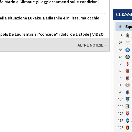
Marin e Gilmour: gli aggiornamenti sulle condizioni
CLASS
lla situazione Lukaku. Badiashile è in lista, ma occhio
#
Sq
apoli: De Laurentiis si "concede" i dolci de L'Etoile | VIDEO
1º
2º
ALTRE NOTIZIE »
3º
4º
5º
6º
7º
8º
9º
10º
11º
12º
13º
14º