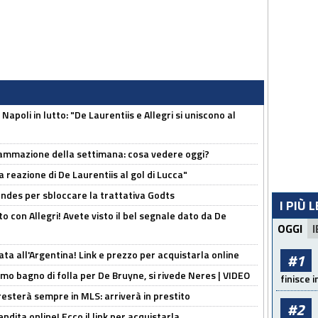
apoli in lutto: "De Laurentiis e Allegri si uniscono al
rammazione della settimana: cosa vedere oggi?
la reazione di De Laurentiis al gol di Lucca"
ndes per sbloccare la trattativa Godts
I PIÙ 
o con Allegri! Avete visto il bel segnale dato da De
OGGI
I
ta all'Argentina! Link e prezzo per acquistarla online
#1
rimo bagno di folla per De Bruyne, si rivede Neres | VIDEO
finisce i
sterà sempre in MLS: arriverà in prestito
#2
ndita online! Ecco il link per acquistarla