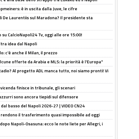
meiners: è in uscita dalla Juve, le cifre
i De Laurentiis sul Maradona? Il presidente sta
o su CalcioNapoli24 Tv, oggi alle ore 15:00!
ltra idea dal Napoli
: c'è anche il Milan, il prezzo
alcune offerte da Arabia e MLS: la priorità è l'Europa"
adio? Al progetto ADL manca tutto, noi siamo pronti! Vi
icenda finisce in tribunale, gli scenari
 azzurri sono ancora tiepidi sul difensore
a dal basso del Napoli 2026-27 | VIDEO CN24
 rendono il trasferimento quasi impossibile ad oggi
dopo Napoli-Osasuna: ecco le note liete per Allegri, i