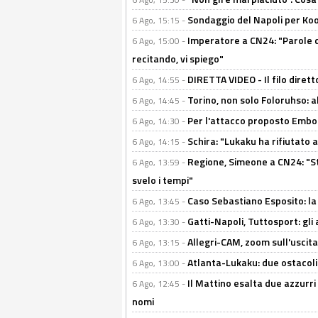
Sondaggio del Napoli per Koop
6 Ago, 15:15 -
Imperatore a CN24: "Parole d
6 Ago, 15:00 -
recitando, vi spiego"
DIRETTA VIDEO - Il filo dirett
6 Ago, 14:55 -
Torino, non solo Foloruhso: a
6 Ago, 14:45 -
Per l'attacco proposto Embolo
6 Ago, 14:30 -
Schira: "Lukaku ha rifiutato 
6 Ago, 14:15 -
Regione, Simeone a CN24: "St
6 Ago, 13:59 -
svelo i tempi"
Caso Sebastiano Esposito: la v
6 Ago, 13:45 -
Gatti-Napoli, Tuttosport: gli
6 Ago, 13:30 -
Allegri-CAM, zoom sull'uscit
6 Ago, 13:15 -
Atlanta-Lukaku: due ostacoli
6 Ago, 13:00 -
Il Mattino esalta due azzurri 
6 Ago, 12:45 -
nomi