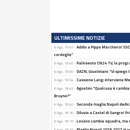
ULTIMISSIME NOTIZIE
Addio a Pippo Marchioro! SSC N
6 Ago, 19:45 -
cordoglio"
Palinsesto CN24 TV, la prog
6 Ago, 19:40 -
DAZN, Giustiniani: "Vi spiego 
6 Ago, 19:00 -
Cassione Lang: interviene Me
6 Ago, 18:54 -
Agostini: "Qualcosa è cambiat
6 Ago, 18:45 -
Bruyne?"
Seconda maglia Napoli dedica
6 Ago, 18:40 -
Diluvio a Castel di Sangro! P
6 Ago, 18:30 -
Lozano cambia squadra, ma re
6 Ago, 18:10 -
Maglia Napoli 2026 2027 in ve
6 Ago, 18:10 -