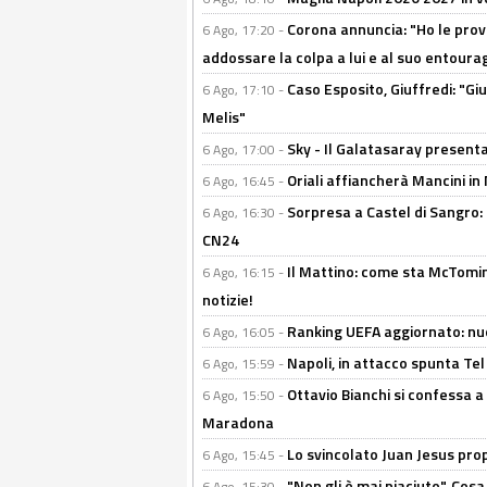
Corona annuncia: "Ho le prove
6 Ago, 17:20 -
addossare la colpa a lui e al suo entoura
Caso Esposito, Giuffredi: "Giu
6 Ago, 17:10 -
Melis"
Sky - Il Galatasaray presenta
6 Ago, 17:00 -
Oriali affiancherà Mancini in 
6 Ago, 16:45 -
Sorpresa a Castel di Sangro:
6 Ago, 16:30 -
CN24
Il Mattino: come sta McTomi
6 Ago, 16:15 -
notizie!
Ranking UEFA aggiornato: nuov
6 Ago, 16:05 -
Napoli, in attacco spunta Tel
6 Ago, 15:59 -
Ottavio Bianchi si confessa a 
6 Ago, 15:50 -
Maradona
Lo svincolato Juan Jesus prop
6 Ago, 15:45 -
"Non gli è mai piaciuto". Cosa
6 Ago, 15:30 -