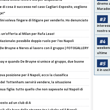
diremo a
 di cosa è successo nel caso Cagliari-Esposito, vogliono
Maradon
ge!"
#3
lini voleva fingere di litigare per venderlo. Ho denunciato
interess
nostro s
 un'offerta al Milan per Rafa Leao!
#4
Nazionale: possibile doppio ruolo per l'ex Napoli
weekend!
 De Bruyne e Neres al lavoro con il gruppo | FOTOGALLERY
ultime
nay e quando De Bruyne si unisce al gruppo, due buone
#5
è in usci
a posizione per il Napoli, ecco la classifica
 del Tottenham: servirà vendere, la situazione
sua figlia: tutto quello che non sapevate sul Napoli di
osto ad un club di A
 c'è alla base dello strappo tra Lukaku ed il Napoli