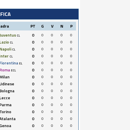
IFICA
uadra
PT
G
V
N
P
Juventus
0
0
0
0
0
CL
Lazio
0
0
0
0
0
CL
Napoli
0
0
0
0
0
CL
Inter
0
0
0
0
0
CL
Fiorentina
0
0
0
0
0
EL
Roma
0
0
0
0
0
ECL
Milan
0
0
0
0
0
Udinese
0
0
0
0
0
Bologna
0
0
0
0
0
Lecce
0
0
0
0
0
Parma
0
0
0
0
0
Torino
0
0
0
0
0
Atalanta
0
0
0
0
0
Genoa
0
0
0
0
0