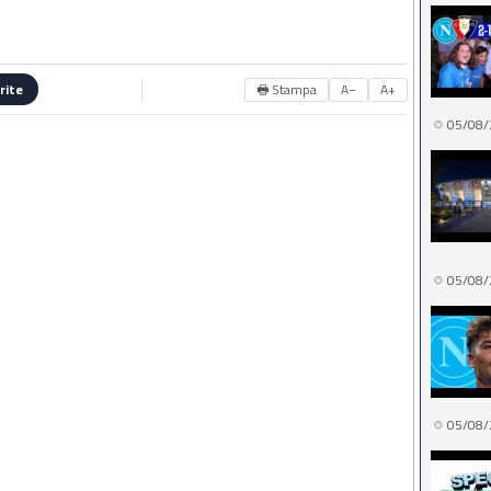
🖶 Stampa
A−
A+
rite
05/08/
05/08/
05/08/