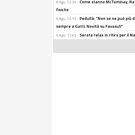
Come stanno McTominay, Rafa 
6 Ago, 12:30 -
fisiche
Pedullà: "Non se ne può più de
6 Ago, 12:15 -
sempre a Gatti. Novità su Favasuli"
Serata relax in ritiro per il N
6 Ago, 11:45 -