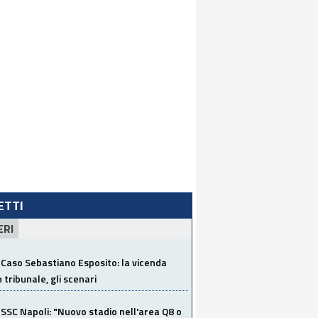
LETTI
ERI
Caso Sebastiano Esposito: la vicenda
n tribunale, gli scenari
SSC Napoli: "Nuovo stadio nell'area Q8 o