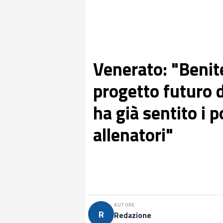
Venerato: "Benite
progetto futuro d
ha già sentito i p
allenatori"
AUTORE
R
Redazione