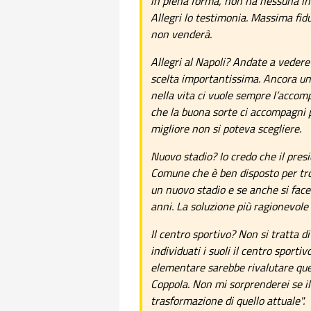
in piena forma, non ha nessuna int
Allegri lo testimonia. Massima fidu
non venderà.
Allegri al Napoli? Andate a vedere 
scelta importantissima. Ancora una 
nella vita ci vuole sempre l’acco
che la buona sorte ci accompagni 
migliore non si poteva scegliere.
Nuovo stadio? Io credo che il pres
Comune che è ben disposto per tro
un nuovo stadio e se anche si face
anni. La soluzione più ragionevole
Il centro sportivo? Non si tratta d
individuati i suoli il centro sporti
elementare sarebbe rivalutare quel
Coppola. Non mi sorprenderei se il
trasformazione di quello attuale".