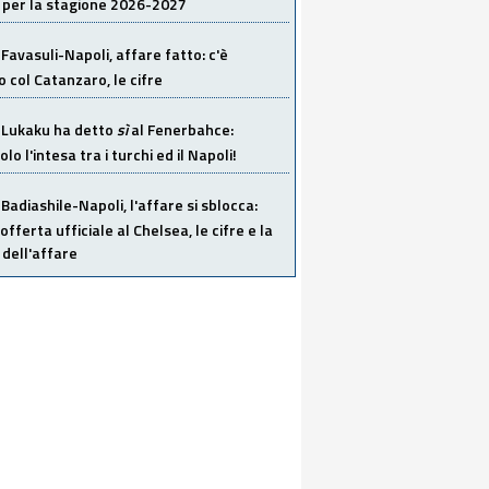
 per la stagione 2026-2027
Favasuli-Napoli, affare fatto: c'è
o col Catanzaro, le cifre
Lukaku ha detto
sì
al Fenerbahce:
o l'intesa tra i turchi ed il Napoli!
Badiashile-Napoli, l'affare si sblocca:
offerta ufficiale al Chelsea, le cifre e la
dell'affare