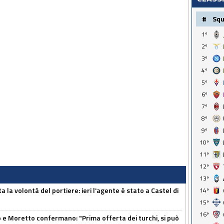
#
Sq
1º
2º
3º
4º
5º
6º
7º
8º
9º
10º
11º
12º
13º
 la volontà del portiere: ieri l'agente è stato a Castel di
14º
15º
16º
 Moretto confermano: "Prima offerta dei turchi, si può