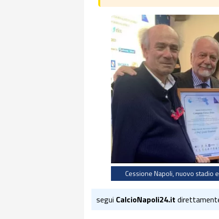
Cessione Napoli, nuovo stadio e
segui
CalcioNapoli24.it
direttament