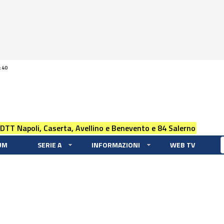
:40
 DTT Napoli, Caserta, Avellino e Benevento e 84 Salerno
UM
SERIE A
INFORMAZIONI
WEB TV