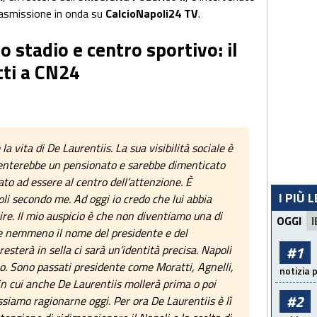
rasmissione in onda su
CalcioNapoli24 TV
.
 stadio e centro sportivo: il
ti a CN24
la vita di De Laurentiis. La sua visibilità sociale è
iventerebbe un pensionato e sarebbe dimenticato
uato ad essere al centro dell’attenzione. È
I PIÙ 
oli secondo me. Ad oggi io credo che lui abbia
ire. Il mio auspicio è che non diventiamo una di
OGGI
I
sce nemmeno il nome del presidente e del
#1
esterà in sella ci sarà un’identità precisa. Napoli
o. Sono passati presidente come Moratti, Agnelli,
notizia 
in cui anche De Laurentiis mollerà prima o poi
#2
siamo ragionarne oggi. Per ora De Laurentiis è lì