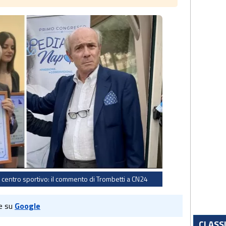
 centro sportivo: il commento di Trombetti a CN24
e su
Google
CLASS