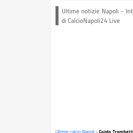
Ultime notizie Napoli - In
di CalcioNapoli24 Live
Ultime calcio Napoli
-
Guido Trombett