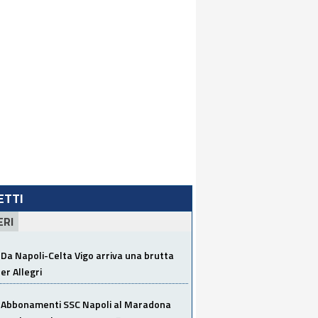
LETTI
ERI
Da Napoli-Celta Vigo arriva una brutta
per Allegri
Abbonamenti SSC Napoli al Maradona