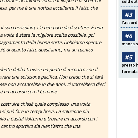
enzione di ridimensionare il Napoli e la scelta di
sold out
cia, per me è una notizia eccellente il fatto che
#3
l'accord
il suo curriculum, c’è ben poco da discutere. È una
#4
volta è stata la migliore scelta possibile, poi
mpagnamento della buona sorte. Dobbiamo sperare
manca sol
più di quanto fatto quest’anno, ma un tecnico
#5
presto l'
idente debba trovare un punto di incontro con il
formula 
vare una soluzione pacifica. Non credo che si farà
sse non accadrebbe in due anni, ci vorrebbero dieci
 è un accordo con il Comune.
i costruire chissà quale complesso, una volta
vo si può fare in tempi brevi. La soluzione più
lo a Castel Volturno e trovare un accordo con i
 centro sportivo sia nient’altro che una