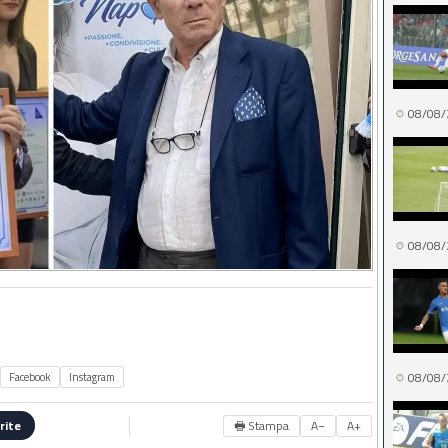
08/08/
08/08/
08/08/
Facebook
Instagram
🖶 Stampa
A−
A+
rite