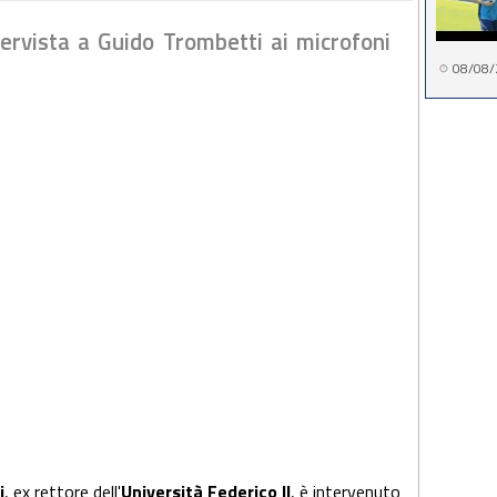
tervista a Guido Trombetti ai microfoni
08/08/
i
, ex rettore dell'
Università Federico II
, è intervenuto