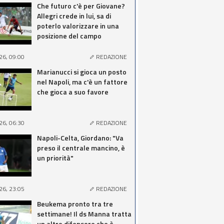
Che futuro c'è per Giovane?
Allegri crede in lui, sa di
poterlo valorizzare in una
posizione del campo
26, 09:00
REDAZIONE
Marianucci si gioca un posto
nel Napoli, ma c'è un fattore
che gioca a suo favore
26, 06:30
REDAZIONE
Napoli-Celta, Giordano: "Va
preso il centrale mancino, è
un priorità"
26, 23:05
REDAZIONE
Beukema pronto tra tre
settimane! Il ds Manna tratta
un altro difensore che è