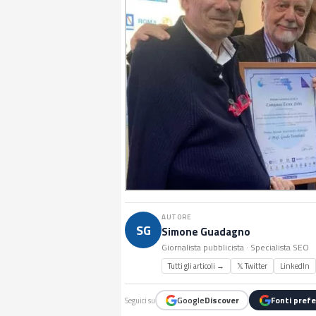
AUTORE
SG
Simone Guadagno
Giornalista pubblicista · Specialista SEO
Tutti gli articoli →
𝕏 Twitter
LinkedIn
Google
Discover
Fonti prefe
Seguici su