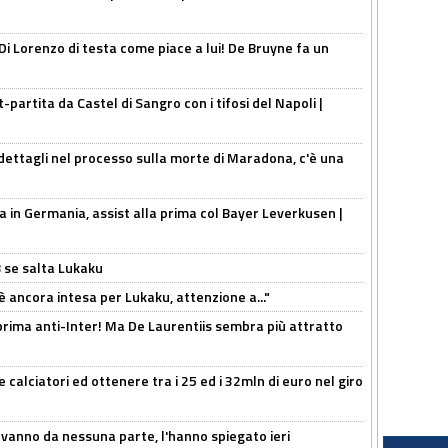
Di Lorenzo di testa come piace a lui! De Bruyne fa un
t-partita da Castel di Sangro con i tifosi del Napoli |
ettagli nel processo sulla morte di Maradona, c'è una
a in Germania, assist alla prima col Bayer Leverkusen |
B se salta Lukaku
'è ancora intesa per Lukaku, attenzione a..."
a prima anti-Inter! Ma De Laurentiis sembra più attratto
 calciatori ed ottenere tra i 25 ed i 32mln di euro nel giro
 vanno da nessuna parte, l'hanno spiegato ieri