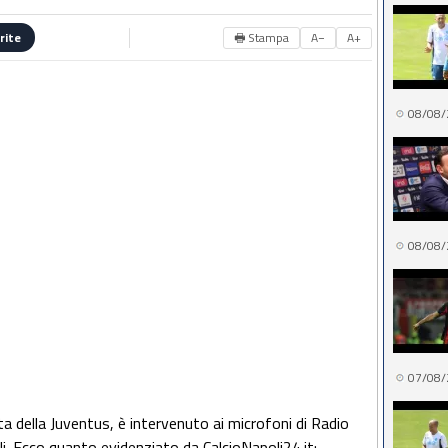
🖶 Stampa
A−
A+
rite
08/08/
08/08/
07/08/
a della Juventus, è intervenuto ai microfoni di Radio
li. Ecco quanto evidenziato da CalcioNapoli24.it: