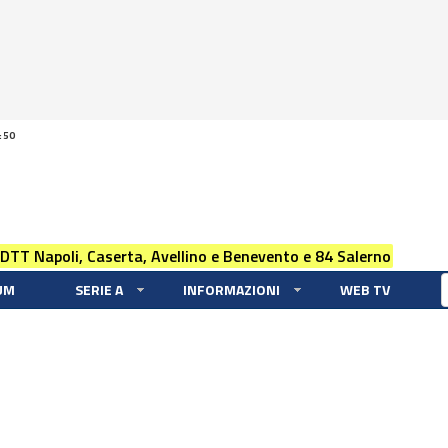
:50
 DTT Napoli, Caserta, Avellino e Benevento e 84 Salerno
UM
SERIE A
INFORMAZIONI
WEB TV