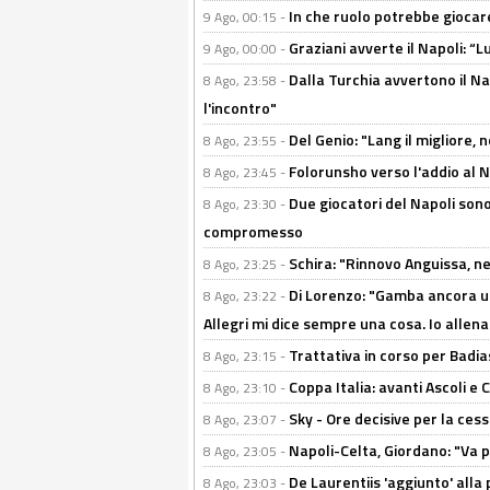
In che ruolo potrebbe giocare
9 Ago, 00:15 -
Graziani avverte il Napoli: “Lu
9 Ago, 00:00 -
Dalla Turchia avvertono il Na
8 Ago, 23:58 -
l'incontro"
Del Genio: "Lang il migliore, 
8 Ago, 23:55 -
Folorunsho verso l'addio al Na
8 Ago, 23:45 -
Due giocatori del Napoli sono
8 Ago, 23:30 -
compromesso
Schira: "Rinnovo Anguissa, neg
8 Ago, 23:25 -
Di Lorenzo: "Gamba ancora u
8 Ago, 23:22 -
Allegri mi dice sempre una cosa. Io allena
Trattativa in corso per Badia
8 Ago, 23:15 -
Coppa Italia: avanti Ascoli 
8 Ago, 23:10 -
Sky - Ore decisive per la ces
8 Ago, 23:07 -
Napoli-Celta, Giordano: "Va p
8 Ago, 23:05 -
De Laurentiis 'aggiunto' alla
8 Ago, 23:03 -