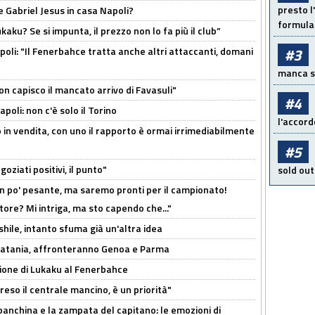
presto l'
 Gabriel Jesus in casa Napoli?
formula 
kaku? Se si impunta, il prezzo non lo fa più il club”
poli: "Il Fenerbahce tratta anche altri attaccanti, domani
#3
manca sol
non capisco il mancato arrivo di Favasuli"
#4
poli: non c'è solo il Torino
l'accord
 in vendita, con uno il rapporto è ormai irrimediabilmente
#5
oziati positivi, il punto"
sold out
n po' pesante, ma saremo pronti per il campionato!
tore? Mi intriga, ma sto capendo che..."
shile, intanto sfuma già un'altra idea
e Catania, affronteranno Genoa e Parma
sione di Lukaku al Fenerbahce
reso il centrale mancino, è un priorità"
 panchina e la zampata del capitano: le emozioni di