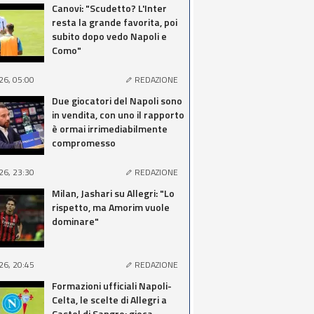
Canovi: "Scudetto? L'Inter
resta la grande favorita, poi
subito dopo vedo Napoli e
Como"
26, 05:00
REDAZIONE
Due giocatori del Napoli sono
in vendita, con uno il rapporto
è ormai irrimediabilmente
compromesso
26, 23:30
REDAZIONE
Milan, Jashari su Allegri: "Lo
rispetto, ma Amorim vuole
dominare"
26, 20:45
REDAZIONE
Formazioni ufficiali Napoli-
Celta, le scelte di Allegri a
Castel di Sangro: gioca