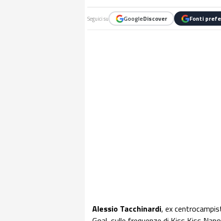
Google
Discover
Fonti prefe
Seguici su
Alessio Tacchinardi
, ex centrocampist
Goal, sulle frequenze di Kiss Kiss Napo