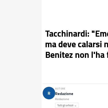
Tacchinardi: "Em
ma deve calarsi ne
Benitez non l'ha 
AUTORE
R
Redazione
Redazione
Tutti gli articoli →