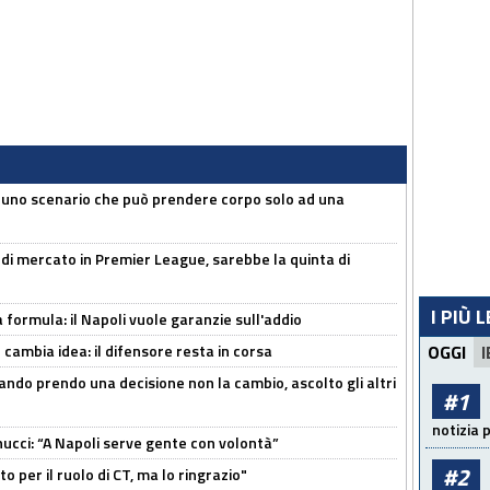
 uno scenario che può prendere corpo solo ad una
 di mercato in Premier League, sarebbe la quinta di
I PIÙ 
a formula: il Napoli vuole garanzie sull'addio
n cambia idea: il difensore resta in corsa
OGGI
I
ndo prendo una decisione non la cambio, ascolto gli altri
#1
notizia 
cci: “A Napoli serve gente con volontà”
#2
 per il ruolo di CT, ma lo ringrazio"