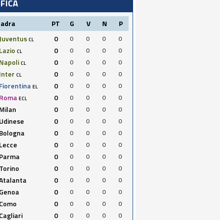
IFICA
uadra
PT
G
V
N
P
Juventus
0
0
0
0
0
CL
Lazio
0
0
0
0
0
CL
Napoli
0
0
0
0
0
CL
Inter
0
0
0
0
0
CL
Fiorentina
0
0
0
0
0
EL
Roma
0
0
0
0
0
ECL
Milan
0
0
0
0
0
Udinese
0
0
0
0
0
Bologna
0
0
0
0
0
Lecce
0
0
0
0
0
Parma
0
0
0
0
0
Torino
0
0
0
0
0
Atalanta
0
0
0
0
0
Genoa
0
0
0
0
0
Como
0
0
0
0
0
Cagliari
0
0
0
0
0