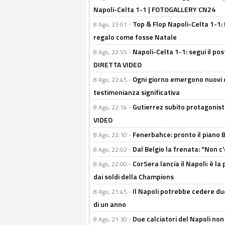
Napoli-Celta 1-1 | FOTOGALLERY CN24
Top & Flop Napoli-Celta 1-1: 
8 Ago, 23:01 -
regalo come fosse Natale
Napoli-Celta 1-1: segui il pos
8 Ago, 22:55 -
DIRETTA VIDEO
Ogni giorno emergono nuovi d
8 Ago, 22:45 -
testimonianza significativa
Gutierrez subito protagonist
8 Ago, 22:14 -
VIDEO
Fenerbahce: pronto il piano 
8 Ago, 22:10 -
Dal Belgio la frenata: "Non c
8 Ago, 22:02 -
CorSera lancia il Napoli: è l
8 Ago, 22:00 -
dai soldi della Champions
Il Napoli potrebbe cedere due
8 Ago, 21:45 -
di un anno
Due calciatori del Napoli non
8 Ago, 21:30 -