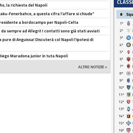
CLASS
o, la richiesta del Napoli
aku-Fenerbahce, a questa cifra l'affare si chiude"
#
Sq
 Presidente a bordocampo per Napoli-Celta
1º
da sempre ad Allegri! I contatti sono già stati avviati
2º
3º
a pure di Anguissa! Discuterà col Napoli l'ipotesi di
4º
5º
Diego Maradona junior in tuta Napoli
6º
7º
ALTRE NOTIZIE »
8º
9º
10º
11º
12º
13º
14º
15º
16º