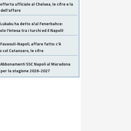
offerta ufficiale al Chelsea, le cifre e la
dell'affare
Lukaku ha detto
sì
al Fenerbahce:
o l'intesa tra i turchi ed il Napoli!
Favasuli-Napoli, affare fatto: c'è
o col Catanzaro, le cifre
Abbonamenti SSC Napoli al Maradona
 per la stagione 2026-2027