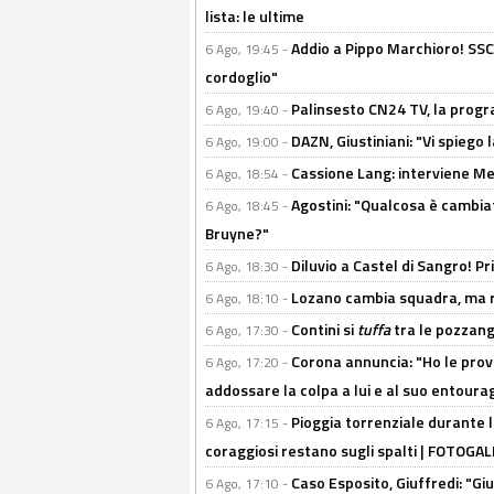
lista: le ultime
Addio a Pippo Marchioro! SSC N
6 Ago, 19:45 -
cordoglio"
Palinsesto CN24 TV, la prog
6 Ago, 19:40 -
DAZN, Giustiniani: "Vi spiego 
6 Ago, 19:00 -
Cassione Lang: interviene Me
6 Ago, 18:54 -
Agostini: "Qualcosa è cambiat
6 Ago, 18:45 -
Bruyne?"
Diluvio a Castel di Sangro! P
6 Ago, 18:30 -
Lozano cambia squadra, ma re
6 Ago, 18:10 -
Contini si
tuffa
tra le pozzang
6 Ago, 17:30 -
Corona annuncia: "Ho le prove
6 Ago, 17:20 -
addossare la colpa a lui e al suo entoura
Pioggia torrenziale durante l
6 Ago, 17:15 -
coraggiosi restano sugli spalti | FOTOG
Caso Esposito, Giuffredi: "Giu
6 Ago, 17:10 -