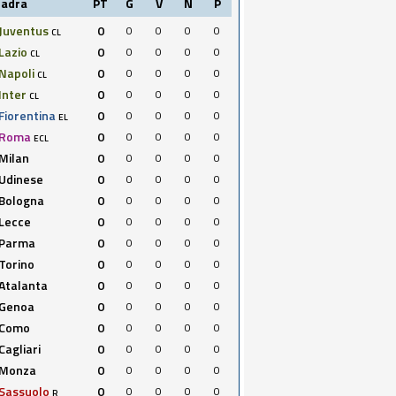
uadra
PT
G
V
N
P
Juventus
0
0
0
0
0
CL
Lazio
0
0
0
0
0
CL
Napoli
0
0
0
0
0
CL
Inter
0
0
0
0
0
CL
Fiorentina
0
0
0
0
0
EL
Roma
0
0
0
0
0
ECL
Milan
0
0
0
0
0
Udinese
0
0
0
0
0
Bologna
0
0
0
0
0
Lecce
0
0
0
0
0
Parma
0
0
0
0
0
Torino
0
0
0
0
0
Atalanta
0
0
0
0
0
Genoa
0
0
0
0
0
Como
0
0
0
0
0
Cagliari
0
0
0
0
0
Monza
0
0
0
0
0
Sassuolo
0
0
0
0
0
R