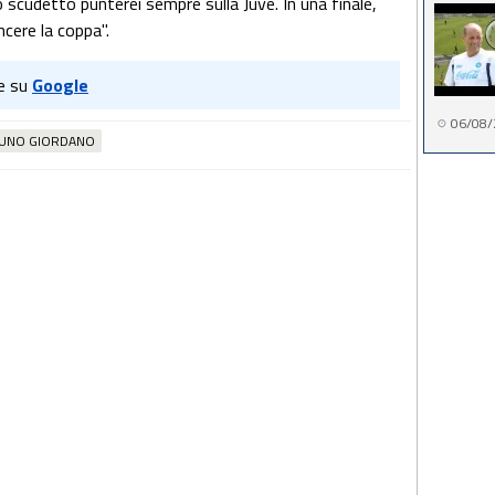
 scudetto punterei sempre sulla Juve. In una finale,
ncere la coppa".
e su
Google
06/08/
UNO GIORDANO