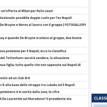
 un'offerta al Milan per Rafa Leao!
Nazionale: possibile doppio ruolo per l'ex Napoli
 De Bruyne e Neres al lavoro con il gruppo | FOTOGALLERY
nay e quando De Bruyne si unisce al gruppo, due buone
a posizione per il Napoli, ecco la classifica
 del Tottenham: servirà vendere, la situazione
sua figlia: tutto quello che non sapevate sul Napoli di
osto ad un club di A
 c'è alla base dello strappo tra Lukaku ed il Napoli
meiners: è in uscita dalla Juve, le cifre
CLASS
i De Laurentiis sul Maradona? Il presidente sta