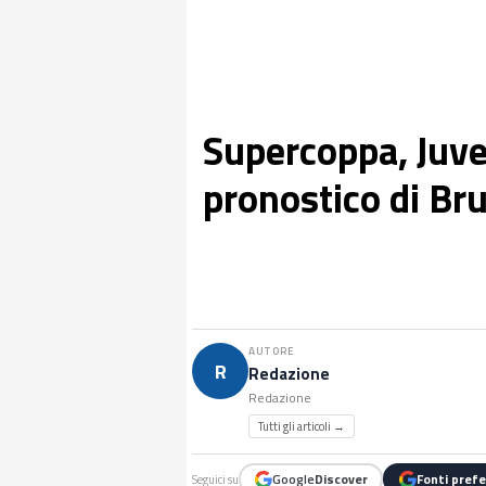
Supercoppa, Juve
pronostico di Br
AUTORE
R
Redazione
Redazione
Tutti gli articoli →
Google
Discover
Fonti prefe
Seguici su