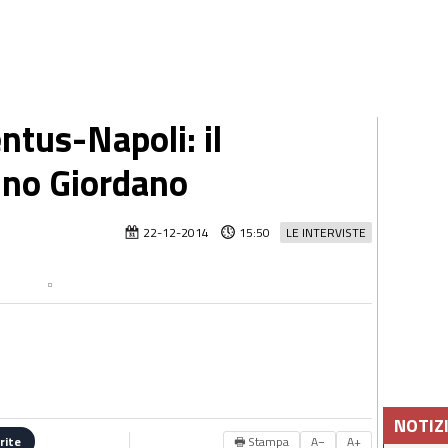
ntus-Napoli: il
uno Giordano
22-12-2014
15:50
LE INTERVISTE
NOTIZ
🖶 Stampa
A−
A+
rite