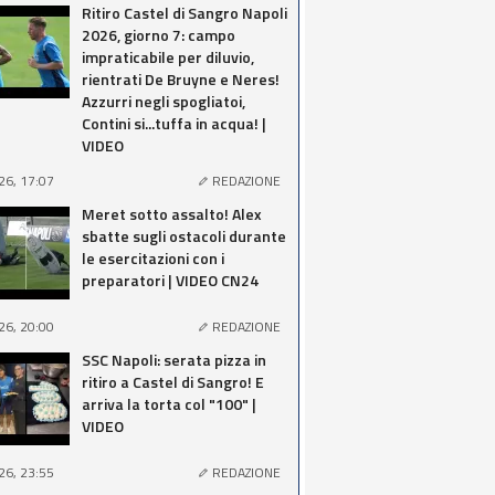
Ritiro Castel di Sangro Napoli
2026, giorno 7: campo
impraticabile per diluvio,
rientrati De Bruyne e Neres!
Azzurri negli spogliatoi,
Contini si...tuffa in acqua! |
VIDEO
26, 17:07
REDAZIONE
Meret sotto assalto! Alex
sbatte sugli ostacoli durante
le esercitazioni con i
preparatori | VIDEO CN24
26, 20:00
REDAZIONE
SSC Napoli: serata pizza in
ritiro a Castel di Sangro! E
arriva la torta col "100" |
VIDEO
26, 23:55
REDAZIONE