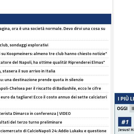
pagina, ora è una società normale. Devo dirvi una cosa su
club, sondaggi esplorativi
ci su Koopmeiners: almeno tre club hanno chiesto notizie"
catore del Napoli, ha ottime qualità! Riprenderei Elmas"
stasera il suo arrivo in Italia
ku: una destinazione prende quota in silenzio
oli-Chelsea per il riscatto di Badiashile, ecco le cifre
i euro da tagliare! Ecco il costo annuo dei sette calciatori
I PIÙ 
OGGI
I
nterista Dimarco in conferenza | VIDEO
#1
ultati del terzo turno preliminare
Jesus! H
ciomercato di CalcioNapoli 24: Addio Lukaku e questione