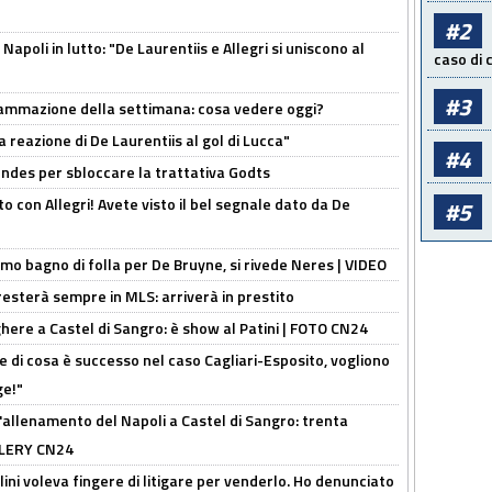
#2
apoli in lutto: "De Laurentiis e Allegri si uniscono al
caso di
#3
rammazione della settimana: cosa vedere oggi?
la reazione di De Laurentiis al gol di Lucca"
#4
ndes per sbloccare la trattativa Godts
o con Allegri! Avete visto il bel segnale dato da De
#5
rimo bagno di folla per De Bruyne, si rivede Neres | VIDEO
sterà sempre in MLS: arriverà in prestito
here a Castel di Sangro: è show al Patini | FOTO CN24
 di cosa è successo nel caso Cagliari-Esposito, vogliono
ge!"
'allenamento del Napoli a Castel di Sangro: trenta
ALLERY CN24
lini voleva fingere di litigare per venderlo. Ho denunciato