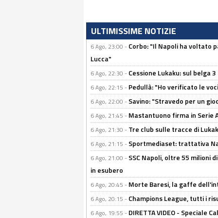
ULTIMISSIME NOTIZIE
Corbo: "Il Napoli ha voltato 
6 Ago, 23:00 -
Lucca"
Cessione Lukaku: sul belga 3 
6 Ago, 22:30 -
Pedullà: "Ho verificato le vo
6 Ago, 22:15 -
Savino: "Stravedo per un gio
6 Ago, 22:00 -
Mastantuono firma in Serie A, 
6 Ago, 21:45 -
Tre club sulle tracce di Luka
6 Ago, 21:30 -
Sportmediaset: trattativa Nap
6 Ago, 21:15 -
SSC Napoli, oltre 55 milioni d
6 Ago, 21:00 -
in esubero
Morte Baresi, la gaffe dell'i
6 Ago, 20:45 -
Champions League, tutti i ris
6 Ago, 20:15 -
DIRETTA VIDEO - Speciale Cal
6 Ago, 19:55 -