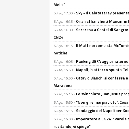
Melis"
Sky - Il Galatasaray presenta
6 Ago, 17:00 -
Oriali affiancherà Mancini in 
6 Ago, 16:45 -
Sorpresa a Castel di Sangro:
6 Ago, 16:30 -
CN24
Il Mattino: come sta McTomi
6 Ago, 16:15 -
notizie!
Ranking UEFA aggiornato: nuov
6 Ago, 16:05 -
Napoli, in attacco spunta Tel
6 Ago, 15:59 -
Ottavio Bianchi si confessa a 
6 Ago, 15:50 -
Maradona
Lo svincolato Juan Jesus prop
6 Ago, 15:45 -
"Non gli è mai piaciuto". Cosa
6 Ago, 15:30 -
Sondaggio del Napoli per Koop
6 Ago, 15:15 -
Imperatore a CN24: "Parole d
6 Ago, 15:00 -
recitando, vi spiego"