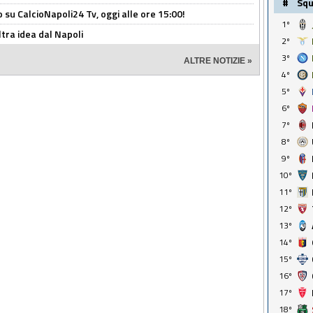
#
Sq
o su CalcioNapoli24 Tv, oggi alle ore 15:00!
1º
ltra idea dal Napoli
2º
3º
ALTRE NOTIZIE »
4º
5º
6º
7º
8º
9º
10º
11º
12º
13º
14º
15º
16º
17º
18º