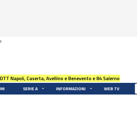
0
 DTT Napoli, Caserta, Avellino e Benevento e 84 Salerno
UM
SERIE A
INFORMAZIONI
WEB TV