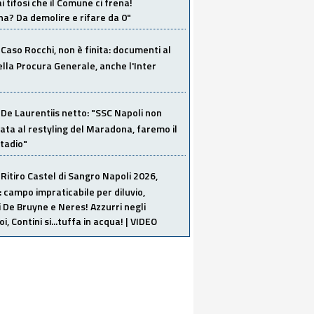
i tifosi che il Comune ci frena!
a? Da demolire e rifare da 0"
Caso Rocchi, non è finita: documenti al
ella Procura Generale, anche l'Inter
De Laurentiis netto: "SSC Napoli non
ata al restyling del Maradona, faremo il
tadio"
Ritiro Castel di Sangro Napoli 2026,
: campo impraticabile per diluvio,
i De Bruyne e Neres! Azzurri negli
i, Contini si...tuffa in acqua! | VIDEO