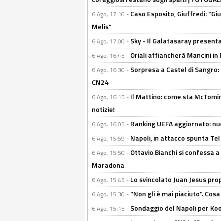
Caso Esposito, Giuffredi: "Giu
6 Ago, 17:10 -
Melis"
Sky - Il Galatasaray presenta
6 Ago, 17:00 -
Oriali affiancherà Mancini in 
6 Ago, 16:45 -
Sorpresa a Castel di Sangro:
6 Ago, 16:30 -
CN24
Il Mattino: come sta McTomi
6 Ago, 16:15 -
notizie!
Ranking UEFA aggiornato: nuov
6 Ago, 16:05 -
Napoli, in attacco spunta Tel
6 Ago, 15:59 -
Ottavio Bianchi si confessa a 
6 Ago, 15:50 -
Maradona
Lo svincolato Juan Jesus prop
6 Ago, 15:45 -
"Non gli è mai piaciuto". Cosa
6 Ago, 15:30 -
Sondaggio del Napoli per Koop
6 Ago, 15:15 -