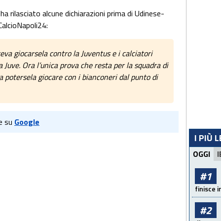
 ha rilasciato alcune dichiarazioni prima di Udinese-
CalcioNapoli24:
teva giocarsela contro la Juventus e i calciatori
a Juve. Ora l’unica prova che resta per la squadra di
a a potersela giocare con i bianconeri dal punto di
e su
Google
I PIÙ 
OGGI
I
#1
finisce i
#2