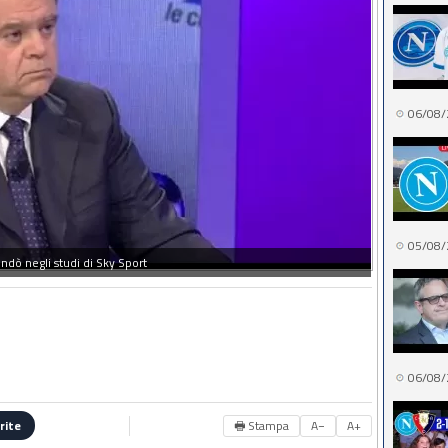
06/08/
05/08/
ndò negli studi di Sky Sport
06/08/
🖶 Stampa
A−
A+
rite