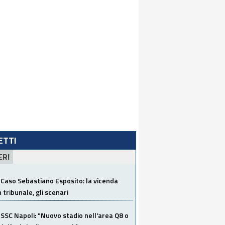
LETTI
ERI
Caso Sebastiano Esposito: la vicenda
n tribunale, gli scenari
SSC Napoli: "Nuovo stadio nell'area Q8 o