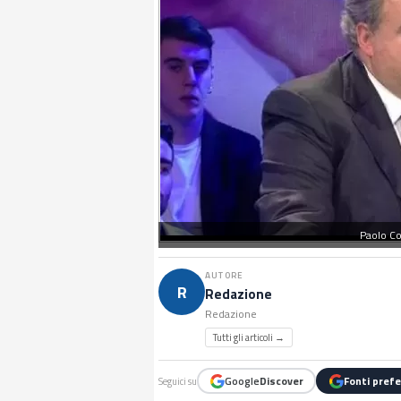
Paolo Co
AUTORE
R
Redazione
Redazione
Tutti gli articoli →
Google
Discover
Fonti prefe
Seguici su