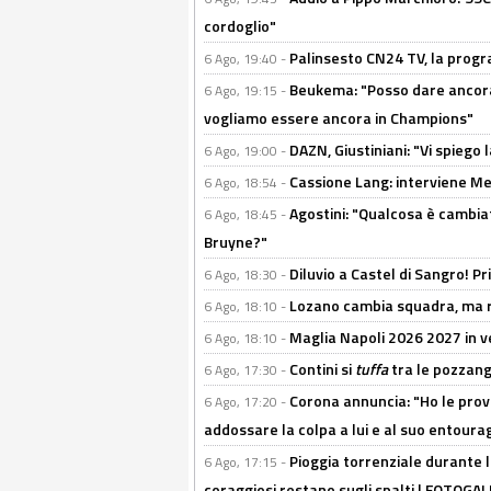
cordoglio"
Palinsesto CN24 TV, la prog
6 Ago, 19:40 -
Beukema: "Posso dare ancora 
6 Ago, 19:15 -
vogliamo essere ancora in Champions"
DAZN, Giustiniani: "Vi spiego 
6 Ago, 19:00 -
Cassione Lang: interviene Me
6 Ago, 18:54 -
Agostini: "Qualcosa è cambiat
6 Ago, 18:45 -
Bruyne?"
Diluvio a Castel di Sangro! P
6 Ago, 18:30 -
Lozano cambia squadra, ma re
6 Ago, 18:10 -
Maglia Napoli 2026 2027 in ve
6 Ago, 18:10 -
Contini si
tuffa
tra le pozzang
6 Ago, 17:30 -
Corona annuncia: "Ho le prove
6 Ago, 17:20 -
addossare la colpa a lui e al suo entoura
Pioggia torrenziale durante l
6 Ago, 17:15 -
coraggiosi restano sugli spalti | FOTOG