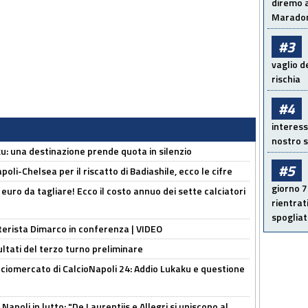
diremo a
Maradon
#3
vaglio d
rischia
#4
interess
nostro s
ku: una destinazione prende quota in silenzio
#5
oli-Chelsea per il riscatto di Badiashile, ecco le cifre
giorno 7
i euro da tagliare! Ecco il costo annuo dei sette calciatori
rientrat
spogliato
nterista Dimarco in conferenza | VIDEO
ultati del terzo turno preliminare
ciomercato di CalcioNapoli 24: Addio Lukaku e questione
apoli in lutto: "De Laurentiis e Allegri si uniscono al