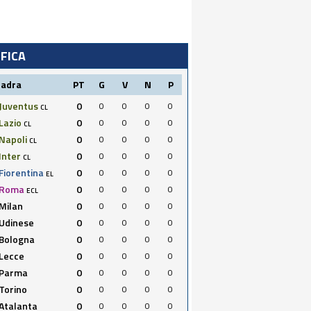
IFICA
uadra
PT
G
V
N
P
Juventus
0
0
0
0
0
CL
Lazio
0
0
0
0
0
CL
Napoli
0
0
0
0
0
CL
Inter
0
0
0
0
0
CL
Fiorentina
0
0
0
0
0
EL
Roma
0
0
0
0
0
ECL
Milan
0
0
0
0
0
Udinese
0
0
0
0
0
Bologna
0
0
0
0
0
Lecce
0
0
0
0
0
Parma
0
0
0
0
0
Torino
0
0
0
0
0
Atalanta
0
0
0
0
0