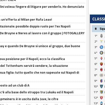
lini voleva fingere di litigare per venderlo. Ho denunciato
CLASS
 un'offerta al Milan per Rafa Leao!
Nazionale: possibile doppio ruolo per l'ex Napoli
#
Sq
 De Bruyne e Neres al lavoro con il gruppo | FOTOGALLERY
1º
2º
nay e quando De Bruyne si unisce al gruppo, due buone
3º
4º
5º
a posizione per il Napoli, ecco la classifica
6º
 del Tottenham: servirà vendere, la situazione
7º
sua figlia: tutto quello che non sapevate sul Napoli di
8º
9º
osto ad un club di A
10º
 c'è alla base dello strappo tra Lukaku ed il Napoli
11º
12º
meiners: è in uscita dalla Juve, le cifre
13º