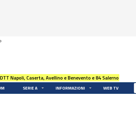
0
 DTT Napoli, Caserta, Avellino e Benevento e 84 Salerno
UM
SERIE A
INFORMAZIONI
WEB TV