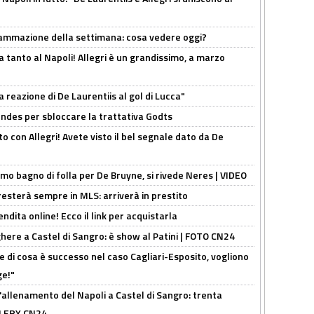
rammazione della settimana: cosa vedere oggi?
tanto al Napoli! Allegri è un grandissimo, a marzo
la reazione di De Laurentiis al gol di Lucca"
ndes per sbloccare la trattativa Godts
o con Allegri! Avete visto il bel segnale dato da De
rimo bagno di folla per De Bruyne, si rivede Neres | VIDEO
sterà sempre in MLS: arriverà in prestito
ndita online! Ecco il link per acquistarla
here a Castel di Sangro: è show al Patini | FOTO CN24
 di cosa è successo nel caso Cagliari-Esposito, vogliono
ge!"
'allenamento del Napoli a Castel di Sangro: trenta
ALLERY CN24