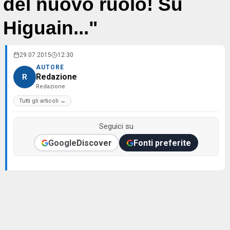
del nuovo ruolo! Su
Higuain..."
29.07.2015
12:30
AUTORE
Redazione
R
Redazione
Tutti gli articoli →
Seguici su
Google
Discover
Fonti preferite