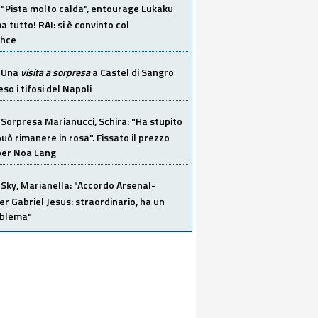
"Pista molto calda", entourage Lukaku
 tutto! RAI: si è convinto col
ahce
Una
visita a sorpresa
a Castel di Sangro
so i tifosi del Napoli
Sorpresa Marianucci, Schira: "Ha stupito
 può rimanere in rosa". Fissato il prezzo
 per Noa Lang
Sky, Marianella: "Accordo Arsenal-
er Gabriel Jesus: straordinario, ha un
oblema"