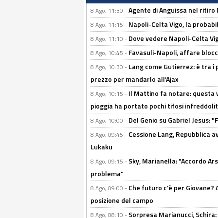
Agente di Anguissa nel ritiro 
8 Ago, 11:30 -
Napoli-Celta Vigo, la probabi
8 Ago, 11:15 -
Dove vedere Napoli-Celta Vig
8 Ago, 11:10 -
Favasuli-Napoli, affare bloc
8 Ago, 10:45 -
Lang come Gutierrez: è tra i p
8 Ago, 10:30 -
prezzo per mandarlo all'Ajax
Il Mattino fa notare: questa v
8 Ago, 10:15 -
pioggia ha portato pochi tifosi infreddolit
Del Genio su Gabriel Jesus: "F
8 Ago, 10:00 -
Cessione Lang, Repubblica avv
8 Ago, 09:45 -
Lukaku
Sky, Marianella: "Accordo Ars
8 Ago, 09:15 -
problema"
Che futuro c'è per Giovane? Al
8 Ago, 09:00 -
posizione del campo
Sorpresa Marianucci, Schira: "
8 Ago, 08:10 -