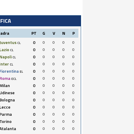
IFICA
uadra
PT
G
V
N
P
Juventus
0
0
0
0
0
CL
Lazio
0
0
0
0
0
CL
Napoli
0
0
0
0
0
CL
Inter
0
0
0
0
0
CL
Fiorentina
0
0
0
0
0
EL
Roma
0
0
0
0
0
ECL
Milan
0
0
0
0
0
Udinese
0
0
0
0
0
Bologna
0
0
0
0
0
Lecce
0
0
0
0
0
Parma
0
0
0
0
0
Torino
0
0
0
0
0
Atalanta
0
0
0
0
0