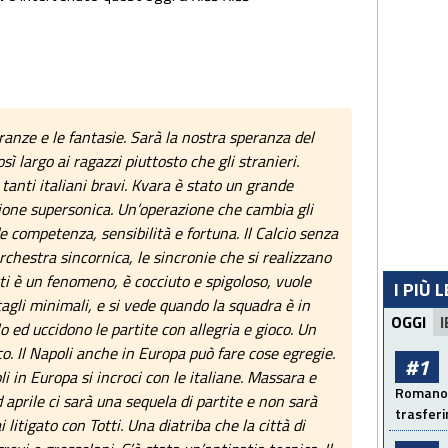
ranze e le fantasie. Sarà la nostra speranza del
sì largo ai ragazzi piuttosto che gli stranieri.
tanti italiani bravi. Kvara è stato un grande
zione supersonica. Un’operazione che cambia gli
de competenza, sensibilità e fortuna. Il Calcio senza
orchestra sincornica, le sincronie che si realizzano
i è un fenomeno, è cocciuto e spigoloso, vuole
I PIÙ 
agli minimali, e si vede quando la squadra è in
OGGI
I
 ed uccidono le partite con allegria e gioco. Un
. Il Napoli anche in Europa può fare cose egregie.
#1
 in Europa si incroci con le italiane. Massara e
Romano: 
 aprile ci sarà una sequela di partite e non sarà
trasfer
 litigato con Totti. Una diatriba che la città di