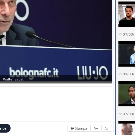
07/08/
08/08/
Walter Sabatini
07/08/
🖶 Stampa
A−
A+
rite