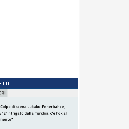
LETTI
ERI
Colpo di scena Lukaku-Fenerbahce,
"E' intrigato dalla Turchia, c'è l'ok al
imento"