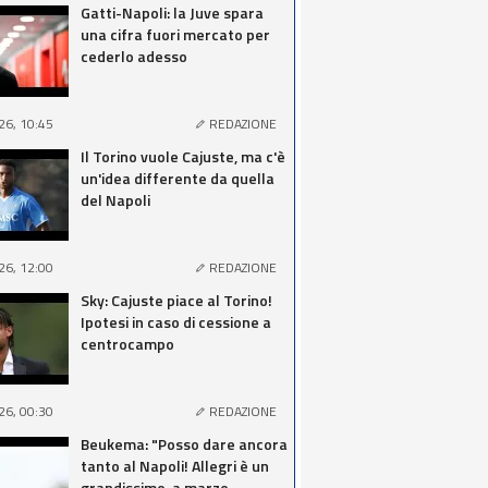
Gatti-Napoli: la Juve spara
una cifra fuori mercato per
cederlo adesso
26, 10:45
REDAZIONE
Il Torino vuole Cajuste, ma c'è
un'idea differente da quella
del Napoli
26, 12:00
REDAZIONE
Sky: Cajuste piace al Torino!
Ipotesi in caso di cessione a
centrocampo
26, 00:30
REDAZIONE
Beukema: "Posso dare ancora
tanto al Napoli! Allegri è un
grandissimo, a marzo