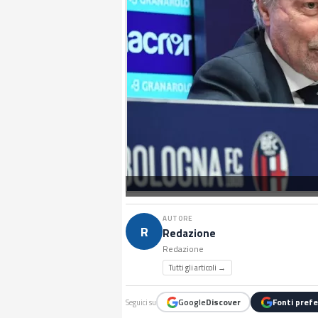
AUTORE
R
Redazione
Redazione
Tutti gli articoli →
Google
Discover
Fonti prefe
Seguici su