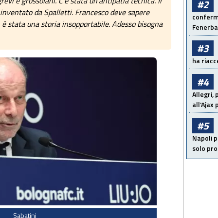
evi e grossolani. C’è stata un’antipatia tecnica. Il
#2
o inventato da Spalletti. Francesco deve sapere
conferma
a, è stata una storia insopportabile. Adesso bisogna
Fenerb
#3
ha riacce
#4
Allegri,
all'Ajax
#5
Napoli p
solo pr
Sabatini