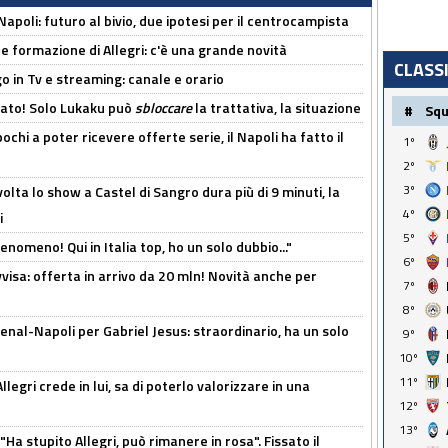
Napoli: futuro al bivio, due ipotesi per il centrocampista
le formazione di Allegri: c'è una grande novità
CLASS
o in Tv e streaming: canale e orario
cato! Solo Lukaku può
sbloccare
la trattativa, la situazione
#
Sq
ochi a poter ricevere offerte serie, il Napoli ha fatto il
1º
2º
3º
olta lo show a Castel di Sangro dura più di 9 minuti, la
4º
i
5º
enomeno! Qui in Italia top, ho un solo dubbio..."
6º
isa: offerta in arrivo da 20 mln! Novità anche per
7º
8º
enal-Napoli per Gabriel Jesus: straordinario, ha un solo
9º
10º
11º
legri crede in lui, sa di poterlo valorizzare in una
12º
13º
Ha stupito Allegri, può rimanere in rosa". Fissato il