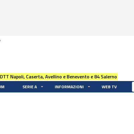
0
 DTT Napoli, Caserta, Avellino e Benevento e 84 Salerno
UM
SERIE A
INFORMAZIONI
WEB TV