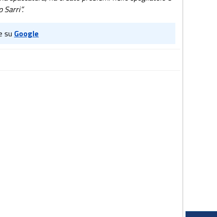
 Sarri”.
e su
Google