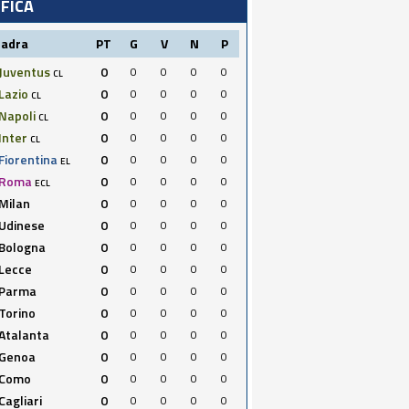
IFICA
uadra
PT
G
V
N
P
Juventus
0
0
0
0
0
CL
Lazio
0
0
0
0
0
CL
Napoli
0
0
0
0
0
CL
Inter
0
0
0
0
0
CL
Fiorentina
0
0
0
0
0
EL
Roma
0
0
0
0
0
ECL
Milan
0
0
0
0
0
Udinese
0
0
0
0
0
Bologna
0
0
0
0
0
Lecce
0
0
0
0
0
Parma
0
0
0
0
0
Torino
0
0
0
0
0
Atalanta
0
0
0
0
0
Genoa
0
0
0
0
0
Como
0
0
0
0
0
Cagliari
0
0
0
0
0