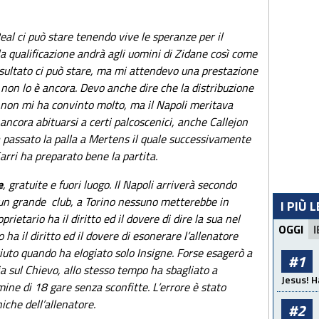
eal ci può stare tenendo vive le speranze per il
la qualificazione andrà agli uomini di Zidane così come
 risultato ci può stare, ma mi attendevo una prestazione
 non lo è ancora. Devo anche dire che la distribuzione
tro non mi ha convinto molto, ma il Napoli meritava
ncora abituarsi a certi palcoscenici, anche Callejon
ha passato la palla a Mertens il quale successivamente
arri ha preparato bene la partita.
e
, gratuite e fuori luogo. Il Napoli arriverà secondo
un grande club, a Torino nessuno metterebbe in
I PIÙ 
oprietario ha il diritto ed il dovere di dire la sua nel
OGGI
I
 ha il diritto ed il dovere di esonerare l’allenatore
uto quando ha elogiato solo Insigne. Forse esagerò a
#1
a sul Chievo, allo stesso tempo ha sbagliato a
Jesus! H
ine di 18 gare senza sconfitte. L’errore è stato
iche dell’allenatore.
#2