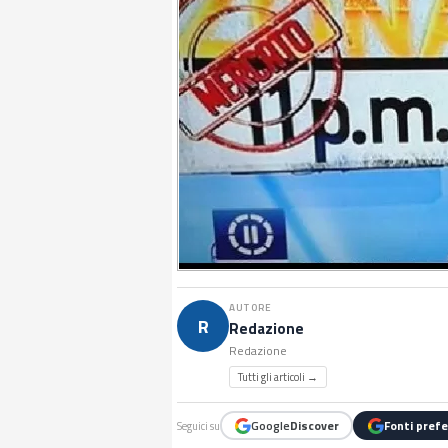
AUTORE
R
Redazione
Redazione
Tutti gli articoli →
Google
Discover
Fonti prefe
Seguici su