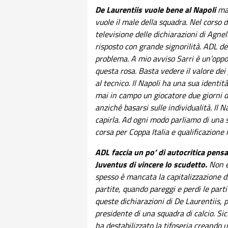
De Laurentiis vuole bene al Napoli
ma
vuole il male della squadra. Nel corso d
televisione delle dichiarazioni di Agnel
risposto con grande signorilità. ADL de
problema. A mio avviso Sarri è un’oppo
questa rosa. Basta vedere il valore dei 
al tecnico. Il Napoli ha una sua identit
mai in campo un giocatore due giorni d
anziché basarsi sulle individualità. Il 
capirla. Ad ogni modo parliamo di una 
corsa per Coppa Italia e qualificazion
ADL faccia un po’ di autocritica pens
Juventus di vincere lo scudetto.
Non è 
spesso è mancata la capitalizzazione d
partite, quando pareggi e perdi le par
queste dichiarazioni di De Laurentiis, p
presidente di una squadra di calcio. S
ha destabilizzato la tifoseria creando 