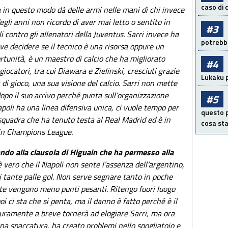
caso di
 in questo modo dà delle armi nelle mani di chi invece
egli anni non ricordo di aver mai letto o sentito in
#3
li contro gli allenatori della Juventus. Sarri invece ha
potrebbe
ve decidere se il tecnico è una risorsa oppure un
rtunità, è un maestro di calcio che ha migliorato
#4
giocatori, tra cui Diawara e Zielinski, cresciuti grazie
Lukaku p
à di gioco, una sua visione del calcio. Sarri non mette
opo il suo arrivo perché punta sull’organizzazione
#5
Napoli ha una linea difensiva unica, ci vuole tempo per
questo p
squadra che ha tenuto testa al Real Madrid ed è in
cosa sta
e in Champions League.
ando alla clausola di Higuain che ha permesso alla
vero che il Napoli non sente l’assenza dell’argentino,
i tante palle gol. Non serve segnare tanto in poche
tite vengono meno punti pesanti. Ritengo fuori luogo
oi ci sta che si penta, ma il danno è fatto perché è il
icuramente a breve tornerà ad elogiare Sarri, ma ora
una spaccatura, ha creato problemi nello spogliatoio e