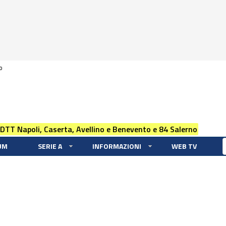
0
 DTT Napoli, Caserta, Avellino e Benevento e 84 Salerno
UM
SERIE A
INFORMAZIONI
WEB TV