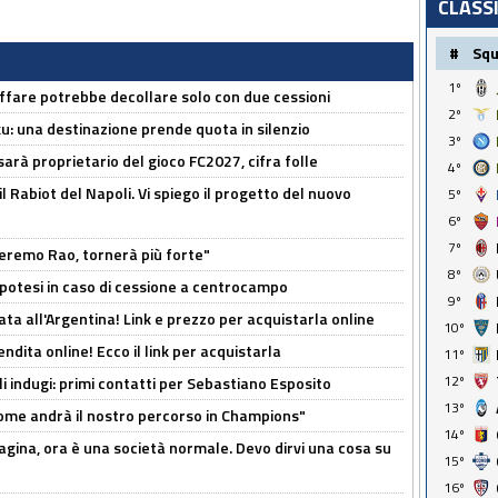
CLASS
#
Sq
1º
affare potrebbe decollare solo con due cessioni
2º
ku: una destinazione prende quota in silenzio
3º
sarà proprietario del gioco FC2027, cifra folle
4º
 il Rabiot del Napoli. Vi spiego il progetto del nuovo
5º
6º
7º
zeremo Rao, tornerà più forte"
8º
 Ipotesi in caso di cessione a centrocampo
9º
ta all'Argentina! Link e prezzo per acquistarla online
10º
ndita online! Ecco il link per acquistarla
11º
12º
li indugi: primi contatti per Sebastiano Esposito
13º
ome andrà il nostro percorso in Champions"
14º
pagina, ora è una società normale. Devo dirvi una cosa su
15º
16º