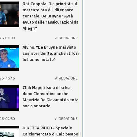
Rai, Coppola: "La priorità sul
mercato ora è il difensore
centrale, De Bruyne? Avrà
avuto delle rassicurazioni da
Allegri"
26, 04:00
REDAZIONE
Alvino: "De Bruyne mai visto
così sorridente, anche i tifosi
lo hanno notato"
26, 16:15
REDAZIONE
Club Napoli Isola d'Ischia,
dopo Clementino anche
Maurizio De Giovanni diventa
socio onorario
26, 04:30
REDAZIONE
DIRETTA VIDEO - Speciale
Calciomercato di CalcioNapoli