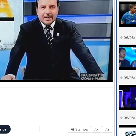
06/08/
05/08/
06/08/
🖶 Stampa
A−
A+
rite