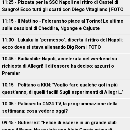
11:25 - Pizzata per la SSC Napoli nel ritiro di Castel di
Sangro! Ecco tutti gli scatti con Diego Vitagliano | FOTO
11:15 - Il Mattino - Folorunsho piace al Torino! Le ultime
sulle cessioni di Cheddira, Ngonge e Cajuste
11:00 - Lukaku in "permesso", diserta il ritiro del Napoli:
ecco dove si stava allenando Big Rom | FOTO
10:45 - Badiashile-Napoli, accelerata nel weekend su
richiesta di Allegri! Il difensore ha deciso: azzurri o
Premier
10:15 - Politano a KKN: "Voglio fare qualche gol in più
quest'anno, di quelli facili! Sugli esperimenti di Allegri..."
10:05 - Palinsesto CN24 TV, la programmazione della
settimana: cosa vedere oggi?
09:45 - Gutierrez: "Felice di essere in un grande club
come il Bayer. Ho parlato con Aleix Garcia prima di