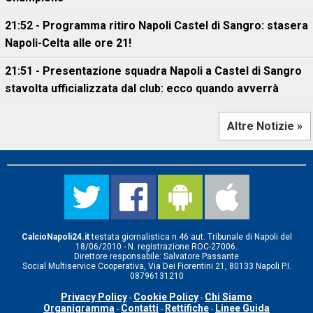
21:52 - Programma ritiro Napoli Castel di Sangro: stasera
Napoli-Celta alle ore 21!
21:51 - Presentazione squadra Napoli a Castel di Sangro
stavolta ufficializzata dal club: ecco quando avverrà
Altre Notizie »
CalcioNapoli24.it
testata giornalistica n.46 aut. Tribunale di Napoli del
18/06/2010 - N. registrazione ROC-27006.
Direttore responsabile: Salvatore Passante
Social Multiservice Cooperativa, Via Dei Fiorentini 21, 80133 Napoli P.I.
08796131210
Privacy Policy
Cookie Policy
Chi Siamo
-
-
Organigramma
Contatti
Rettifiche
Linee Guida
-
-
-