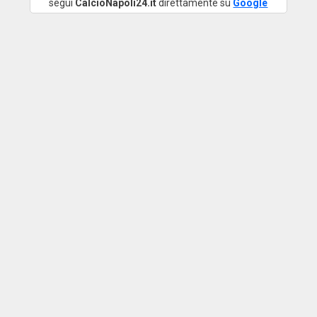
segui
CalcioNapoli24.it
direttamente su
Google