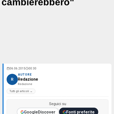
cambierebbero"
06.06.2015
00:30
AUTORE
Redazione
R
Redazione
Tutti gli articoli →
Seguici su
Google
Discover
Fonti preferite