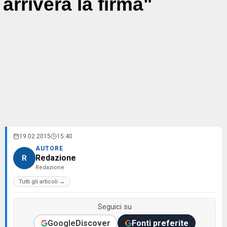
arriverà la firma"
19.02.2015
15:40
AUTORE
Redazione
R
Redazione
Tutti gli articoli →
Seguici su
Google
Discover
Fonti preferite