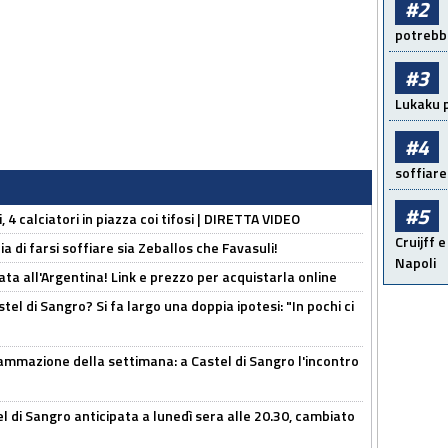
#2
potrebbe
#3
Lukaku p
#4
soffiare
#5
, 4 calciatori in piazza coi tifosi | DIRETTA VIDEO
Cruijff e
ia di farsi soffiare sia Zeballos che Favasuli!
Napoli
ta all'Argentina! Link e prezzo per acquistarla online
el di Sangro? Si fa largo una doppia ipotesi: "In pochi ci
ammazione della settimana: a Castel di Sangro l'incontro
 di Sangro anticipata a lunedì sera alle 20.30, cambiato