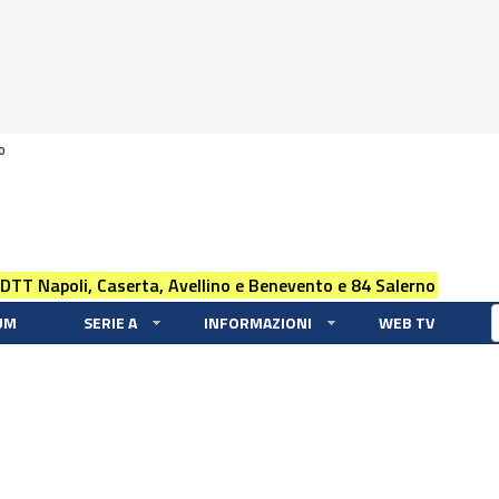
0
 DTT Napoli, Caserta, Avellino e Benevento e 84 Salerno
UM
SERIE A
INFORMAZIONI
WEB TV