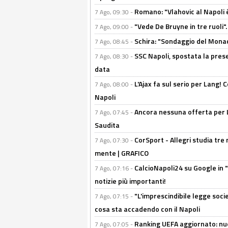
Romano: "Vlahovic al Napoli 
7 Ago, 09:30 -
"Vede De Bruyne in tre ruoli".
7 Ago, 09:00 -
Schira: "Sondaggio del Monac
7 Ago, 08:45 -
SSC Napoli, spostata la pres
7 Ago, 08:30 -
data
L'Ajax fa sul serio per Lang! C
7 Ago, 08:00 -
Napoli
Ancora nessuna offerta per Lu
7 Ago, 07:45 -
Saudita
CorSport - Allegri studia tre 
7 Ago, 07:30 -
mente | GRAFICO
CalcioNapoli24 su Google in "
7 Ago, 07:16 -
notizie più importanti!
"L'imprescindibile legge socie
7 Ago, 07:15 -
cosa sta accadendo con il Napoli
Ranking UEFA aggiornato: nuov
7 Ago, 07:05 -