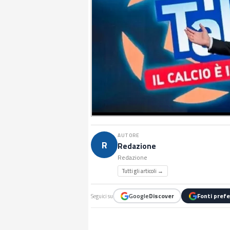
AUTORE
R
Redazione
Redazione
Tutti gli articoli →
Google
Discover
Fonti prefe
Seguici su