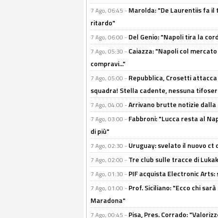
Marolda: "De Laurentiis fa il 
7 Ago, 06:45 -
ritardo"
Del Genio: "Napoli tira la co
7 Ago, 06:00 -
Caiazza: "Napoli col mercato
7 Ago, 05:30 -
compravi..."
Repubblica, Crosetti attacca 
7 Ago, 05:00 -
squadra! Stella cadente, nessuna tifoseri
Arrivano brutte notizie dalla
7 Ago, 04:00 -
Fabbroni: "Lucca resta al Na
7 Ago, 03:00 -
di più"
Uruguay: svelato il nuovo ct d
7 Ago, 02:30 -
Tre club sulle tracce di Luka
7 Ago, 02:00 -
PIF acquista Electronic Arts: 
7 Ago, 01:30 -
Prof. Siciliano: "Ecco chi sarà
7 Ago, 01:00 -
Maradona"
Pisa, Pres. Corrado: "Valoriz
7 Ago, 00:45 -