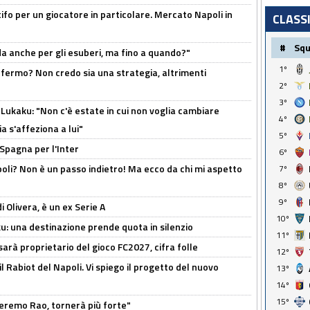
tifo per un giocatore in particolare. Mercato Napoli in
CLASS
#
Sq
rda anche per gli esuberi, ma fino a quando?"
1º
 fermo? Non credo sia una strategia, altrimenti
2º
3º
Lukaku: "Non c'è estate in cui non voglia cambiare
4º
a s'affeziona a lui"
5º
 Spagna per l'Inter
6º
poli? Non è un passo indietro! Ma ecco da chi mi aspetto
7º
8º
9º
i Olivera, è un ex Serie A
10º
ku: una destinazione prende quota in silenzio
11º
sarà proprietario del gioco FC2027, cifra folle
12º
 il Rabiot del Napoli. Vi spiego il progetto del nuovo
13º
14º
15º
zeremo Rao, tornerà più forte"