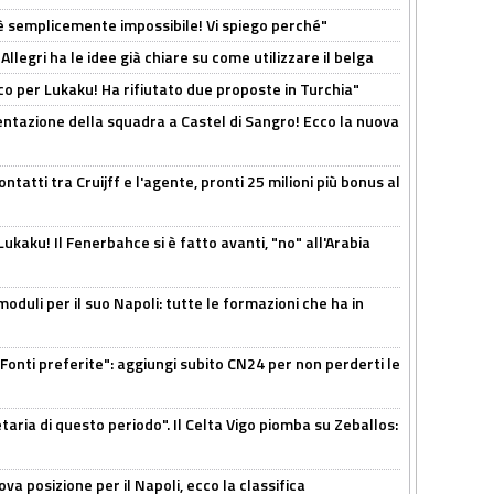
è semplicemente impossibile! Vi spiego perché"
 Allegri ha le idee già chiare su come utilizzare il belga
o per Lukaku! Ha rifiutato due proposte in Turchia"
entazione della squadra a Castel di Sangro! Ecco la nuova
ontatti tra Cruijff e l'agente, pronti 25 milioni più bonus al
kaku! Il Fenerbahce si è fatto avanti, "no" all'Arabia
moduli per il suo Napoli: tutte le formazioni che ha in
Fonti preferite": aggiungi subito CN24 per non perderti le
taria di questo periodo". Il Celta Vigo piomba su Zeballos:
a posizione per il Napoli, ecco la classifica