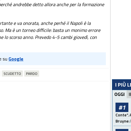
 perché andrebbe detto allora anche per la formazione
tante e va onorata, anche perhé il Napoli è la
so. Ma è un torneo difficile: basta un monimo errore
he lo scorso anno. Prevedo 4-5 cambi giovedì, con
e su
Google
SCUDETTO
PARDO
I PIÙ 
OGGI
I
#1
Conte". 
Bruyne: 