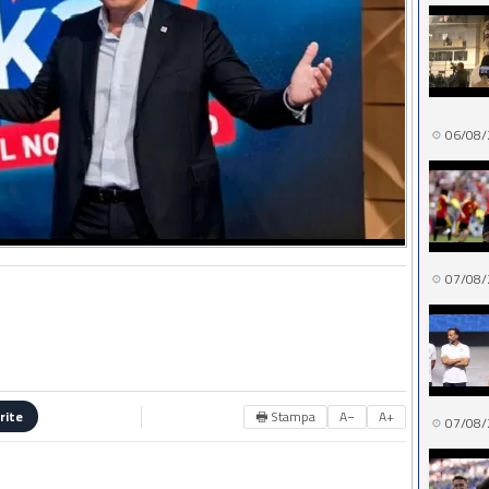
06/08/
07/08/
🖶 Stampa
A−
A+
rite
07/08/