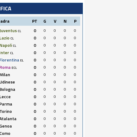
IFICA
uadra
PT
G
V
N
P
Juventus
0
0
0
0
0
CL
Lazio
0
0
0
0
0
CL
Napoli
0
0
0
0
0
CL
Inter
0
0
0
0
0
CL
Fiorentina
0
0
0
0
0
EL
Roma
0
0
0
0
0
ECL
Milan
0
0
0
0
0
Udinese
0
0
0
0
0
Bologna
0
0
0
0
0
Lecce
0
0
0
0
0
Parma
0
0
0
0
0
Torino
0
0
0
0
0
Atalanta
0
0
0
0
0
Genoa
0
0
0
0
0
Como
0
0
0
0
0