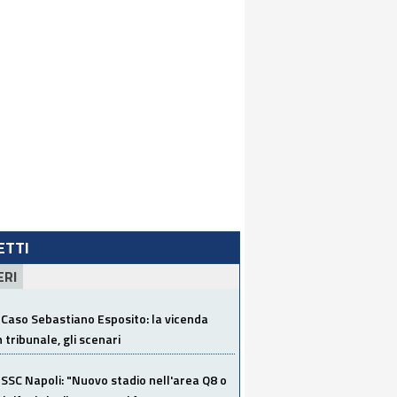
LETTI
ERI
Caso Sebastiano Esposito: la vicenda
n tribunale, gli scenari
SSC Napoli: "Nuovo stadio nell'area Q8 o