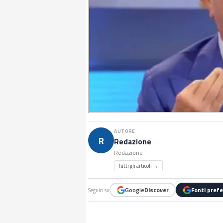
AUTORE
R
Redazione
Redazione
Tutti gli articoli →
Google
Discover
Fonti prefe
Seguici su