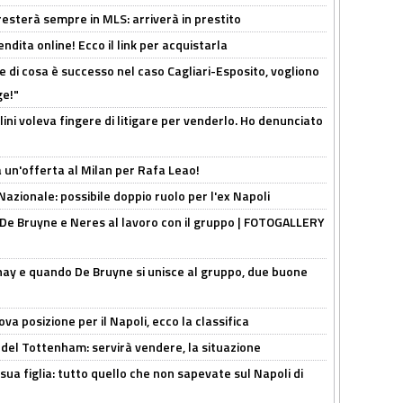
sterà sempre in MLS: arriverà in prestito
ndita online! Ecco il link per acquistarla
 di cosa è successo nel caso Cagliari-Esposito, vogliono
ge!"
lini voleva fingere di litigare per venderlo. Ho denunciato
 un'offerta al Milan per Rafa Leao!
Nazionale: possibile doppio ruolo per l'ex Napoli
 De Bruyne e Neres al lavoro con il gruppo | FOTOGALLERY
nay e quando De Bruyne si unisce al gruppo, due buone
a posizione per il Napoli, ecco la classifica
 del Tottenham: servirà vendere, la situazione
sua figlia: tutto quello che non sapevate sul Napoli di