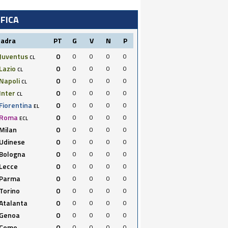
IFICA
uadra
PT
G
V
N
P
Juventus
0
0
0
0
0
CL
Lazio
0
0
0
0
0
CL
Napoli
0
0
0
0
0
CL
Inter
0
0
0
0
0
CL
Fiorentina
0
0
0
0
0
EL
Roma
0
0
0
0
0
ECL
Milan
0
0
0
0
0
Udinese
0
0
0
0
0
Bologna
0
0
0
0
0
Lecce
0
0
0
0
0
Parma
0
0
0
0
0
Torino
0
0
0
0
0
Atalanta
0
0
0
0
0
Genoa
0
0
0
0
0
Como
0
0
0
0
0