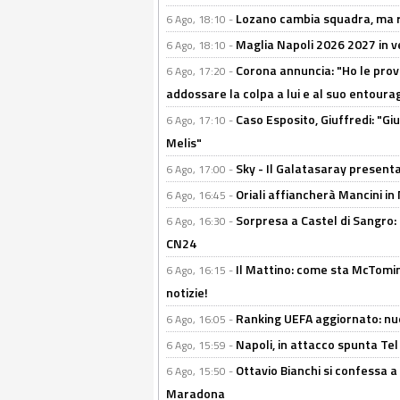
Lozano cambia squadra, ma re
6 Ago, 18:10 -
Maglia Napoli 2026 2027 in ve
6 Ago, 18:10 -
Corona annuncia: "Ho le prove
6 Ago, 17:20 -
addossare la colpa a lui e al suo entoura
Caso Esposito, Giuffredi: "Giu
6 Ago, 17:10 -
Melis"
Sky - Il Galatasaray presenta
6 Ago, 17:00 -
Oriali affiancherà Mancini in 
6 Ago, 16:45 -
Sorpresa a Castel di Sangro:
6 Ago, 16:30 -
CN24
Il Mattino: come sta McTomi
6 Ago, 16:15 -
notizie!
Ranking UEFA aggiornato: nuov
6 Ago, 16:05 -
Napoli, in attacco spunta Tel
6 Ago, 15:59 -
Ottavio Bianchi si confessa a 
6 Ago, 15:50 -
Maradona