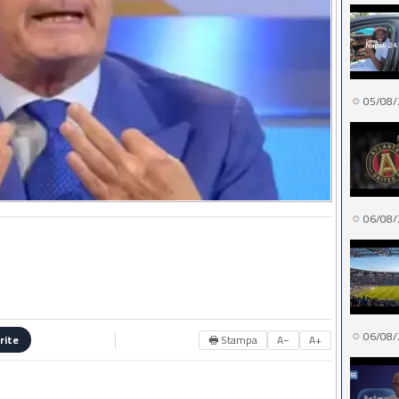
05/08/
06/08/
06/08/
🖶 Stampa
A−
A+
rite