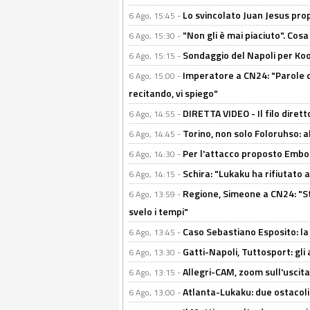
Lo svincolato Juan Jesus prop
6 Ago, 15:45 -
"Non gli è mai piaciuto". Cosa
6 Ago, 15:30 -
Sondaggio del Napoli per Koop
6 Ago, 15:15 -
Imperatore a CN24: "Parole d
6 Ago, 15:00 -
recitando, vi spiego"
DIRETTA VIDEO - Il filo dirett
6 Ago, 14:55 -
Torino, non solo Foloruhso: a
6 Ago, 14:45 -
Per l'attacco proposto Embolo
6 Ago, 14:30 -
Schira: "Lukaku ha rifiutato 
6 Ago, 14:15 -
Regione, Simeone a CN24: "St
6 Ago, 13:59 -
svelo i tempi"
Caso Sebastiano Esposito: la v
6 Ago, 13:45 -
Gatti-Napoli, Tuttosport: gli
6 Ago, 13:30 -
Allegri-CAM, zoom sull'uscit
6 Ago, 13:15 -
Atlanta-Lukaku: due ostacoli
6 Ago, 13:00 -