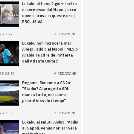
Lukaku ottiene 2 giorni extra
di permesso dal Napoli, ecco
dove si trova in queste ore |
ESCLUSIVA
26, 16:25
REDAZIONE
Lukaku non incrocerà mai
Allegri, addio al Napoli! MLS o
Arabia: le cifre dell'offerta
dell'Atlanta United
26, 08:30
REDAZIONE
Regione, Simeone a CN24:
"Stadio? Al progetto ADL
manca tutto, noi siamo
pronti! Vi svelo i tempi"
26, 13:59
REDAZIONE
Lukaku ai saluti, Alvino: "Addio
al Napoli. Penso non arriverà
mai in ritiro"