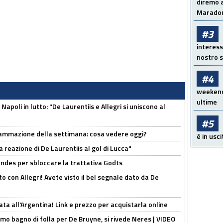
diremo a
Maradon
#3
interess
nostro s
#4
weekend!
ultime
apoli in lutto: "De Laurentiis e Allegri si uniscono al
#5
rammazione della settimana: cosa vedere oggi?
è in usci
la reazione di De Laurentiis al gol di Lucca"
ndes per sbloccare la trattativa Godts
o con Allegri! Avete visto il bel segnale dato da De
ta all'Argentina! Link e prezzo per acquistarla online
rimo bagno di folla per De Bruyne, si rivede Neres | VIDEO