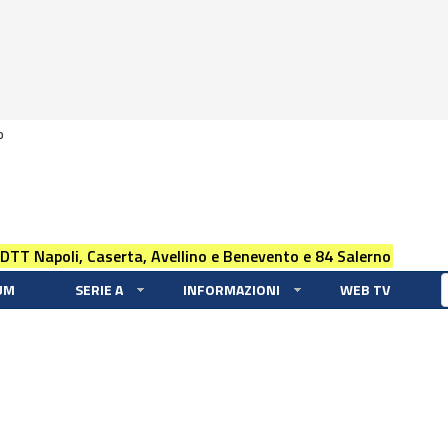
0
 DTT Napoli, Caserta, Avellino e Benevento e 84 Salerno
UM
SERIE A
INFORMAZIONI
WEB TV