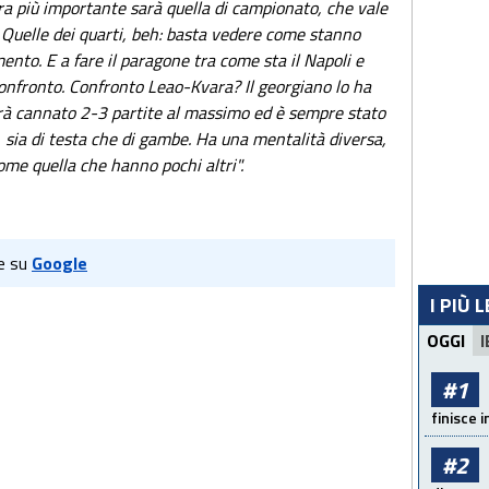
 gara più importante sarà quella di campionato, che vale
 Quelle dei quarti, beh: basta vedere come stanno
nto. E a fare il paragone tra come sta il Napoli e
confronto. Confronto Leao-Kvara? Il georgiano lo ha
rà cannato 2-3 partite al massimo ed è sempre stato
 sia di testa che di gambe. Ha una mentalità diversa,
ome quella che hanno pochi altri".
e su
Google
I PIÙ 
OGGI
I
#1
finisce i
#2