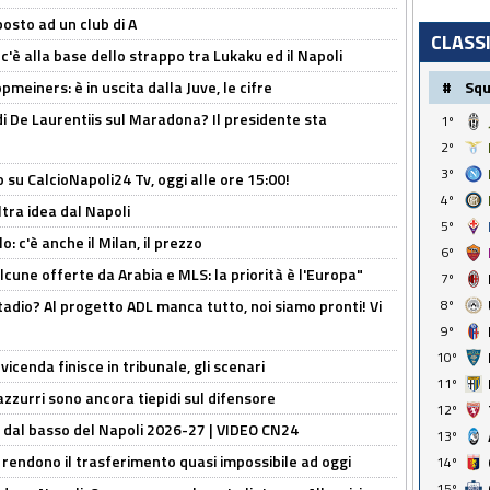
osto ad un club di A
CLASS
 c'è alla base dello strappo tra Lukaku ed il Napoli
meiners: è in uscita dalla Juve, le cifre
#
Sq
i De Laurentiis sul Maradona? Il presidente sta
1º
2º
3º
o su CalcioNapoli24 Tv, oggi alle ore 15:00!
4º
ltra idea dal Napoli
5º
: c'è anche il Milan, il prezzo
6º
alcune offerte da Arabia e MLS: la priorità è l'Europa"
7º
adio? Al progetto ADL manca tutto, noi siamo pronti! Vi
8º
9º
10º
icenda finisce in tribunale, gli scenari
11º
 azzurri sono ancora tiepidi sul difensore
12º
a dal basso del Napoli 2026-27 | VIDEO CN24
13º
 rendono il trasferimento quasi impossibile ad oggi
14º
15º