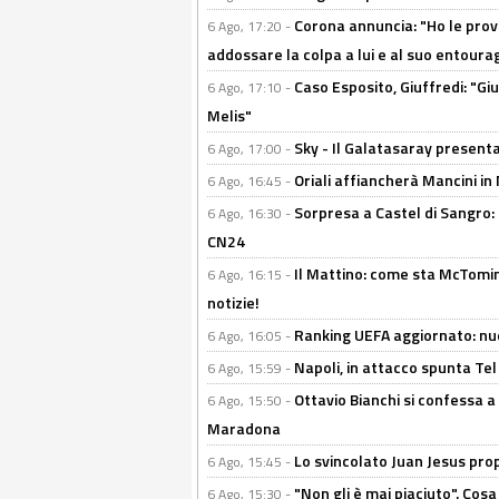
Corona annuncia: "Ho le prove
6 Ago, 17:20 -
addossare la colpa a lui e al suo entoura
Caso Esposito, Giuffredi: "Giu
6 Ago, 17:10 -
Melis"
Sky - Il Galatasaray presenta
6 Ago, 17:00 -
Oriali affiancherà Mancini in 
6 Ago, 16:45 -
Sorpresa a Castel di Sangro:
6 Ago, 16:30 -
CN24
Il Mattino: come sta McTomi
6 Ago, 16:15 -
notizie!
Ranking UEFA aggiornato: nuov
6 Ago, 16:05 -
Napoli, in attacco spunta Tel
6 Ago, 15:59 -
Ottavio Bianchi si confessa a 
6 Ago, 15:50 -
Maradona
Lo svincolato Juan Jesus prop
6 Ago, 15:45 -
"Non gli è mai piaciuto". Cosa
6 Ago, 15:30 -