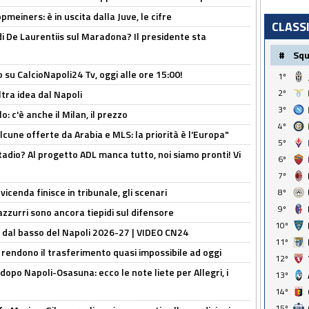
meiners: è in uscita dalla Juve, le cifre
CLASS
i De Laurentiis sul Maradona? Il presidente sta
#
Sq
o su CalcioNapoli24 Tv, oggi alle ore 15:00!
1º
2º
ltra idea dal Napoli
3º
: c'è anche il Milan, il prezzo
4º
alcune offerte da Arabia e MLS: la priorità è l'Europa"
5º
adio? Al progetto ADL manca tutto, noi siamo pronti! Vi
6º
7º
icenda finisce in tribunale, gli scenari
8º
9º
 azzurri sono ancora tiepidi sul difensore
10º
a dal basso del Napoli 2026-27 | VIDEO CN24
11º
 rendono il trasferimento quasi impossibile ad oggi
12º
dopo Napoli-Osasuna: ecco le note liete per Allegri, i
13º
14º
15º