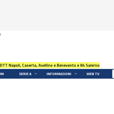
0
 DTT Napoli, Caserta, Avellino e Benevento e 84 Salerno
UM
SERIE A
INFORMAZIONI
WEB TV