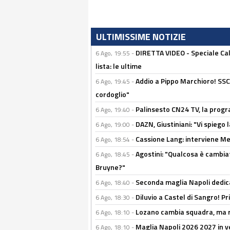
ULTIMISSIME NOTIZIE
DIRETTA VIDEO - Speciale Cal
6 Ago, 19:55 -
lista: le ultime
Addio a Pippo Marchioro! SSC N
6 Ago, 19:45 -
cordoglio"
Palinsesto CN24 TV, la prog
6 Ago, 19:40 -
DAZN, Giustiniani: "Vi spiego 
6 Ago, 19:00 -
Cassione Lang: interviene Me
6 Ago, 18:54 -
Agostini: "Qualcosa è cambiat
6 Ago, 18:45 -
Bruyne?"
Seconda maglia Napoli dedica
6 Ago, 18:40 -
Diluvio a Castel di Sangro! P
6 Ago, 18:30 -
Lozano cambia squadra, ma re
6 Ago, 18:10 -
Maglia Napoli 2026 2027 in ve
6 Ago, 18:10 -