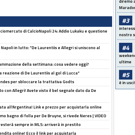
diremo a
Maradon
#3
interess
ciomercato di CalcioNapoli 24: Addio Lukaku e questione
nostro s
#4
apoli in lutto: "De Laurentiis e Allegri si uniscono al
weekend!
ultime
rammazione della settimana: cosa vedere oggi?
la reazione di De Laurentiis al gol di Lucca"
#5
ndes per sbloccare la trattativa Godts
è in usci
o con Allegri! Avete visto il bel segnale dato da De
ta all'Argentina! Link e prezzo per acquistarla online
rimo bagno di folla per De Bruyne, si rivede Neres | VIDEO
sterà sempre in MLS: arriverà in prestito
ndita online! Ecco il link per acquistarla