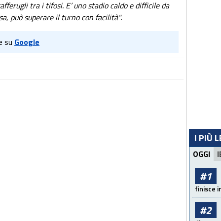
ferugli tra i tifosi. E’ uno stadio caldo e difficile da
a, può superare il turno con facilità"
.
e su
Google
I PIÙ 
OGGI
I
#1
finisce i
#2