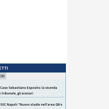
LETTI
ERI
Caso Sebastiano Esposito: la vicenda
n tribunale, gli scenari
SSC Napoli: "Nuovo stadio nell'area Q8 o