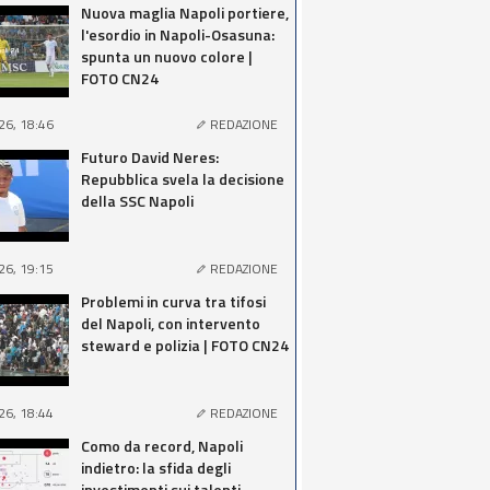
Nuova maglia Napoli portiere,
l'esordio in Napoli-Osasuna:
spunta un nuovo colore |
FOTO CN24
26, 18:46
REDAZIONE
Futuro David Neres:
Repubblica svela la decisione
della SSC Napoli
26, 19:15
REDAZIONE
Problemi in curva tra tifosi
del Napoli, con intervento
steward e polizia | FOTO CN24
26, 18:44
REDAZIONE
Como da record, Napoli
indietro: la sfida degli
investimenti sui talenti