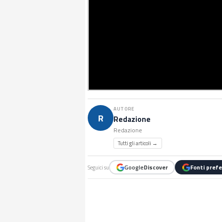
AUTORE
R
Redazione
Redazione
Tutti gli articoli →
Google
Discover
Fonti prefe
Seguici su