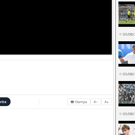
05/08/
05/08/
🖶 Stampa
A−
A+
rite
05/08/