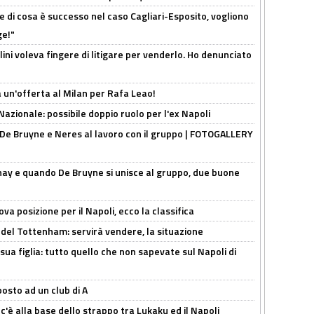
 di cosa è successo nel caso Cagliari-Esposito, vogliono
ge!"
lini voleva fingere di litigare per venderlo. Ho denunciato
 un'offerta al Milan per Rafa Leao!
Nazionale: possibile doppio ruolo per l'ex Napoli
 De Bruyne e Neres al lavoro con il gruppo | FOTOGALLERY
nay e quando De Bruyne si unisce al gruppo, due buone
a posizione per il Napoli, ecco la classifica
 del Tottenham: servirà vendere, la situazione
sua figlia: tutto quello che non sapevate sul Napoli di
osto ad un club di A
 c'è alla base dello strappo tra Lukaku ed il Napoli