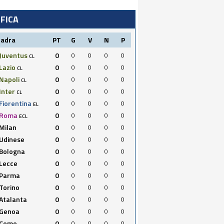
IFICA
uadra
PT
G
V
N
P
Juventus
0
0
0
0
0
CL
Lazio
0
0
0
0
0
CL
Napoli
0
0
0
0
0
CL
Inter
0
0
0
0
0
CL
Fiorentina
0
0
0
0
0
EL
Roma
0
0
0
0
0
ECL
Milan
0
0
0
0
0
Udinese
0
0
0
0
0
Bologna
0
0
0
0
0
Lecce
0
0
0
0
0
Parma
0
0
0
0
0
Torino
0
0
0
0
0
Atalanta
0
0
0
0
0
Genoa
0
0
0
0
0
Como
0
0
0
0
0