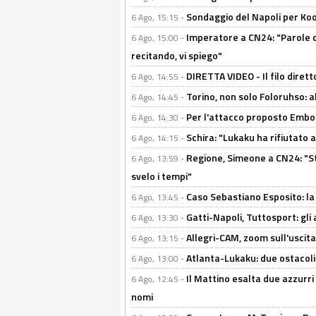
Sondaggio del Napoli per Koop
6 Ago, 15:15 -
Imperatore a CN24: "Parole d
6 Ago, 15:00 -
recitando, vi spiego"
DIRETTA VIDEO - Il filo dirett
6 Ago, 14:55 -
Torino, non solo Foloruhso: a
6 Ago, 14:45 -
Per l'attacco proposto Embolo
6 Ago, 14:30 -
Schira: "Lukaku ha rifiutato 
6 Ago, 14:15 -
Regione, Simeone a CN24: "St
6 Ago, 13:59 -
svelo i tempi"
Caso Sebastiano Esposito: la v
6 Ago, 13:45 -
Gatti-Napoli, Tuttosport: gli
6 Ago, 13:30 -
Allegri-CAM, zoom sull'uscit
6 Ago, 13:15 -
Atlanta-Lukaku: due ostacoli
6 Ago, 13:00 -
Il Mattino esalta due azzurri 
6 Ago, 12:45 -
nomi