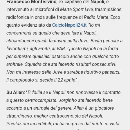
Francesco Montervino
, ex capitano del
Napoli
, è
intervenuto ai microfoni di
Marte Sport Live
, trasmissione
radiofonica in onda sulle frequenze di
Radio Marte
. Ecco
quanto evidenziato da
CalcioNapoli24.it
: "
Io mi
concentrerei su quello che deve fare il Napoli,
abbandonerei questi fantasmi sulla Juve. Basta pensare ai
favoritismi, agli arbitri, al VAR. Questo Napoli ha la forza
per superare qualsiasi ostacolo anche con qualche torto
arbitrale. Squadra che sta facendo risultati consecutivi.
Non mi interessa della Juve e sarebbe riduttivo pensarci.
Il campionato si decide il 22 aprile".
Su Allan:
"
E' follia se il Napoli non rinnovasse il contratto
a questo centrocampista. Jorginho sta facendo bene
accanto a un animale del genere. Allan è un giocatore
straordinario, miglior centrocampista del Napoli.
Prestazioni incrediibili, mi ha sorpreso dal punto di vista