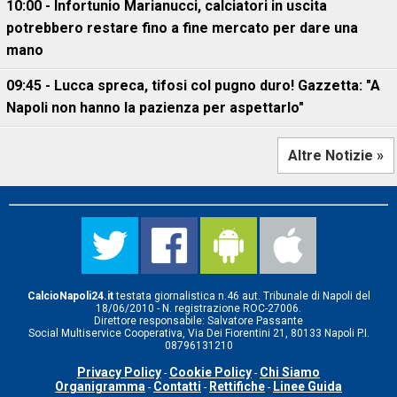
10:00 - Infortunio Marianucci, calciatori in uscita
potrebbero restare fino a fine mercato per dare una
mano
09:45 - Lucca spreca, tifosi col pugno duro! Gazzetta: "A
Napoli non hanno la pazienza per aspettarlo"
Altre Notizie »
CalcioNapoli24.it
testata giornalistica n.46 aut. Tribunale di Napoli del
18/06/2010 - N. registrazione ROC-27006.
Direttore responsabile: Salvatore Passante
Social Multiservice Cooperativa, Via Dei Fiorentini 21, 80133 Napoli P.I.
08796131210
Privacy Policy
Cookie Policy
Chi Siamo
-
-
Organigramma
Contatti
Rettifiche
Linee Guida
-
-
-