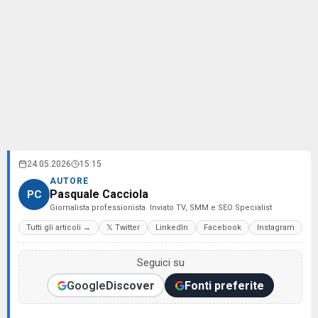
24.05.2026
15:15
AUTORE
Pasquale Cacciola
PC
Giornalista professionista. Inviato TV, SMM e SEO Specialist
Tutti gli articoli →
𝕏 Twitter
LinkedIn
Facebook
Instagram
Seguici su
Google
Discover
Fonti preferite