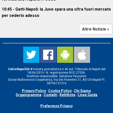
10:45 - Gatti-Napoli: la Juve spara una cifra fuori mercato
per cederlo adesso
Altre Notizie »
CalcioNapoli24.it
testata giornalistica n.46 aut. Tribunale di Napoli del
18/06/2010 - N. registrazione ROC-27006.
Direttore responsabile: Salvatore Passante
Social Multiservice Cooperativa, Via Dei Fiorentini 21, 80133 Napoli P.I.
08796131210
Privacy Policy
Cookie Policy
Chi Siamo
-
-
Organigramma
Contatti
Rettifiche
Linee Guida
-
-
-
Preferenze Privacy