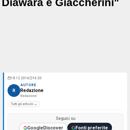
Diawara e Giaccherini"
18.12.2016
16:20
AUTORE
Redazione
R
Redazione
Tutti gli articoli →
Seguici su
Google
Discover
Fonti preferite