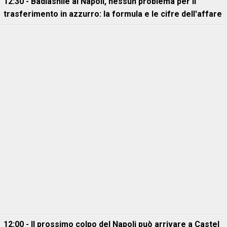
12:30 - Badiashile al Napoli, nessun problema per il
trasferimento in azzurro: la formula e le cifre dell'affare
12:00 - Il prossimo colpo del Napoli può arrivare a Castel