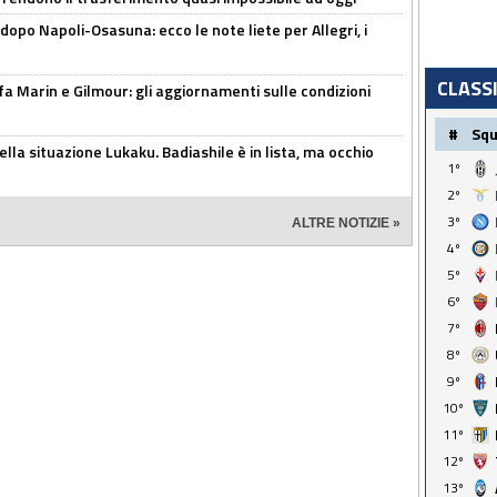
dopo Napoli-Osasuna: ecco le note liete per Allegri, i
CLASS
Marin e Gilmour: gli aggiornamenti sulle condizioni
#
Sq
lla situazione Lukaku. Badiashile è in lista, ma occhio
1º
2º
3º
ALTRE NOTIZIE »
4º
5º
6º
7º
8º
9º
10º
11º
12º
13º