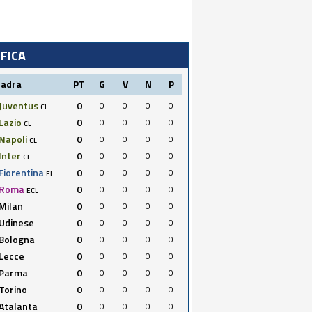
IFICA
uadra
PT
G
V
N
P
Juventus
0
0
0
0
0
CL
Lazio
0
0
0
0
0
CL
Napoli
0
0
0
0
0
CL
Inter
0
0
0
0
0
CL
Fiorentina
0
0
0
0
0
EL
Roma
0
0
0
0
0
ECL
Milan
0
0
0
0
0
Udinese
0
0
0
0
0
Bologna
0
0
0
0
0
Lecce
0
0
0
0
0
Parma
0
0
0
0
0
Torino
0
0
0
0
0
Atalanta
0
0
0
0
0