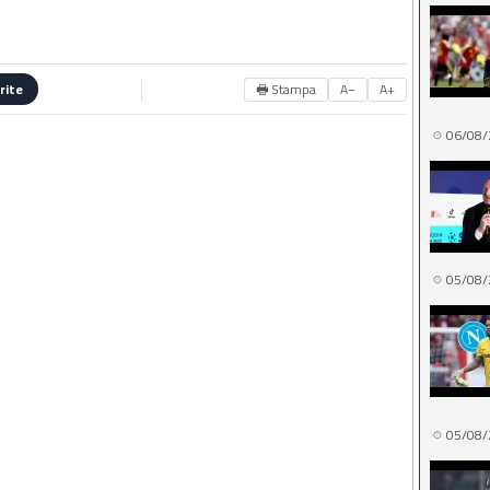
🖶 Stampa
A−
A+
rite
06/08/
05/08/
05/08/