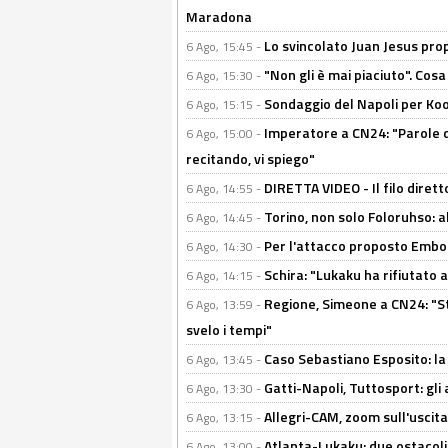
Maradona
Lo svincolato Juan Jesus prop
6 Ago, 15:45 -
"Non gli è mai piaciuto". Cosa
6 Ago, 15:30 -
Sondaggio del Napoli per Koop
6 Ago, 15:15 -
Imperatore a CN24: "Parole d
6 Ago, 15:00 -
recitando, vi spiego"
DIRETTA VIDEO - Il filo dirett
6 Ago, 14:55 -
Torino, non solo Foloruhso: a
6 Ago, 14:45 -
Per l'attacco proposto Embolo
6 Ago, 14:30 -
Schira: "Lukaku ha rifiutato 
6 Ago, 14:15 -
Regione, Simeone a CN24: "St
6 Ago, 13:59 -
svelo i tempi"
Caso Sebastiano Esposito: la v
6 Ago, 13:45 -
Gatti-Napoli, Tuttosport: gli
6 Ago, 13:30 -
Allegri-CAM, zoom sull'uscit
6 Ago, 13:15 -
Atlanta-Lukaku: due ostacoli
6 Ago, 13:00 -