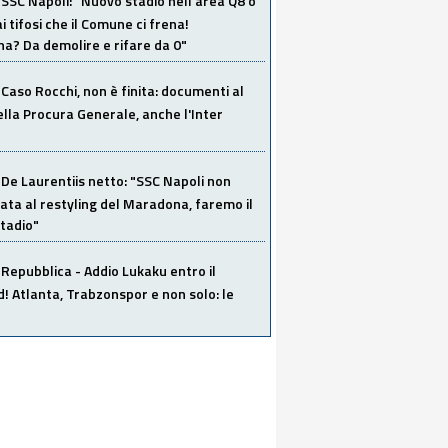
SSC Napoli: "Nuovo stadio nell'area Q8 o
i tifosi che il Comune ci frena!
a? Da demolire e rifare da 0"
Caso Rocchi, non è finita: documenti al
ella Procura Generale, anche l'Inter
De Laurentiis netto: "SSC Napoli non
ata al restyling del Maradona, faremo il
tadio"
Repubblica - Addio Lukaku entro il
 Atlanta, Trabzonspor e non solo: le