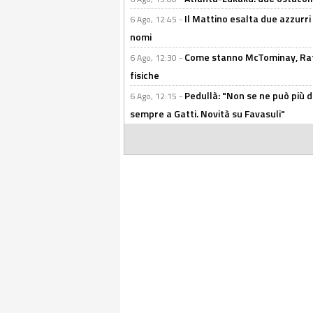
Il Mattino esalta due azzurri 
6 Ago, 12:45 -
nomi
Come stanno McTominay, Rafa 
6 Ago, 12:30 -
fisiche
Pedullà: "Non se ne può più de
6 Ago, 12:15 -
sempre a Gatti. Novità su Favasuli"