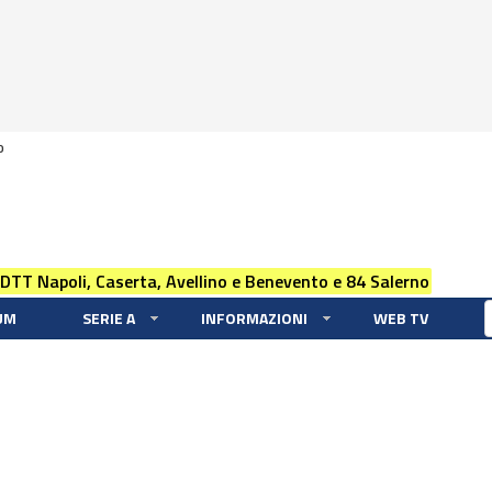
0
 DTT Napoli, Caserta, Avellino e Benevento e 84 Salerno
UM
SERIE A
INFORMAZIONI
WEB TV