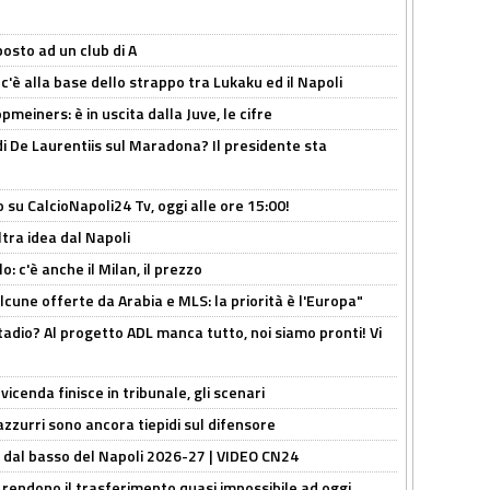
osto ad un club di A
 c'è alla base dello strappo tra Lukaku ed il Napoli
meiners: è in uscita dalla Juve, le cifre
i De Laurentiis sul Maradona? Il presidente sta
o su CalcioNapoli24 Tv, oggi alle ore 15:00!
ltra idea dal Napoli
: c'è anche il Milan, il prezzo
alcune offerte da Arabia e MLS: la priorità è l'Europa"
adio? Al progetto ADL manca tutto, noi siamo pronti! Vi
icenda finisce in tribunale, gli scenari
 azzurri sono ancora tiepidi sul difensore
a dal basso del Napoli 2026-27 | VIDEO CN24
 rendono il trasferimento quasi impossibile ad oggi