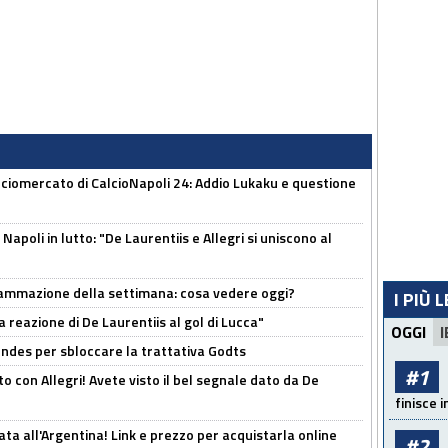
ciomercato di CalcioNapoli 24: Addio Lukaku e questione
apoli in lutto: "De Laurentiis e Allegri si uniscono al
rammazione della settimana: cosa vedere oggi?
I PIÙ 
la reazione di De Laurentiis al gol di Lucca"
OGGI
I
ndes per sbloccare la trattativa Godts
#1
o con Allegri! Avete visto il bel segnale dato da De
finisce i
ta all'Argentina! Link e prezzo per acquistarla online
#2