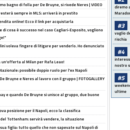
rimo bagno di folla per De Bruyne, si rivede Neres | VIDEO
diremo a
sterà sempre in MLS: arriverà in prestito
Maradon
ndita online! Ecco il link per acquistarla
#3
 di cosa è successo nel caso Cagliari-Esposito, vogliono
vaglio d
ge!"
rischia
lini voleva fingere di litigare per venderlo. Ho denunciato
#4
interess
 un'offerta al Milan per Rafa Leao!
nostro s
Nazionale: possibile doppio ruolo per l'ex Napoli
#5
 De Bruyne e Neres al lavoro con il gruppo | FOTOGALLERY
weekend!
ultime
nay e quando De Bruyne si unisce al gruppo, due buone
a posizione per il Napoli, ecco la classifica
 del Tottenham: servirà vendere, la situazione
sua figlia: tutto quello che non sapevate sul Napoli di