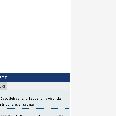
LETTI
ERI
Caso Sebastiano Esposito: la vicenda
n tribunale, gli scenari