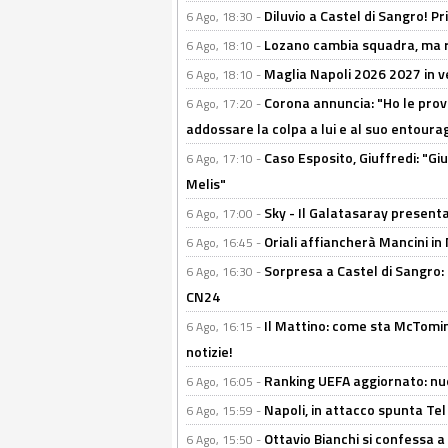
Diluvio a Castel di Sangro! P
6 Ago, 18:30 -
Lozano cambia squadra, ma re
6 Ago, 18:10 -
Maglia Napoli 2026 2027 in ve
6 Ago, 18:10 -
Corona annuncia: "Ho le prove
6 Ago, 17:20 -
addossare la colpa a lui e al suo entoura
Caso Esposito, Giuffredi: "Giu
6 Ago, 17:10 -
Melis"
Sky - Il Galatasaray presenta
6 Ago, 17:00 -
Oriali affiancherà Mancini in 
6 Ago, 16:45 -
Sorpresa a Castel di Sangro:
6 Ago, 16:30 -
CN24
Il Mattino: come sta McTomi
6 Ago, 16:15 -
notizie!
Ranking UEFA aggiornato: nuov
6 Ago, 16:05 -
Napoli, in attacco spunta Tel
6 Ago, 15:59 -
Ottavio Bianchi si confessa a 
6 Ago, 15:50 -