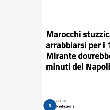
Marocchi stuzzic
arrabbiarsi per i
Mirante dovrebbe
minuti del Napol
AUTORE
R
Redazione