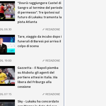
"Dovrà raggiungere Castel di
Sangro al termine del periodo
di permesso". Tre ipotesi sul
futuro di Lukaku: tramonta la
pista Atlanta
26, 06:30
REDAZIONE
Tare, viaggio da incubo dopo i
funerali di Baresi: poi arriva il
colpo di scena
26, 19:00
REDAZIONE
Gazzetta - Il Napoli piomba
su Atubolu: gli agenti del
portiere attesi in Italia. Via
libera del Friburgo alla
cessione
26, 07:15
REDAZIONE
Sky - Lukaku ha concordato
con Manna la data del suo