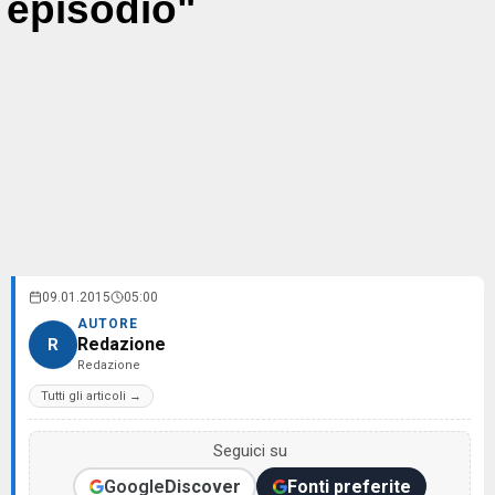
episodio"
09.01.2015
05:00
AUTORE
Redazione
R
Redazione
Tutti gli articoli →
Seguici su
Google
Discover
Fonti preferite