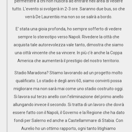
permettere a chi non riuscirà ad entrare nell’area di vedere
tutto. L’evento si svolgerà in 2-3 ore. Saranno due bus, so che
verrà De Laurentiis ma non so se salirà a bordo.
E’ stata una gioia profonda, ho sempre sofferto di vedere
sempre lo stereotipo verso Napoli. Rivedere la città che
acquista tale autorevolezza vale tanto, dimostra che siamo
una città vincente che sa vincere. In più c’è anche la Coppa
America che aumenterà il prestigio del nostro territorio.
Stadio Maradona? Stiamo lavorando ad un progetto molto
qualificato. Lo stadio è degli anni 60, siamo convinti possa
migliorare ma non sarà mai come uno stadio costruito oggi.
Si lavora sul terzo anello con l’eliminazione del primo anello
allungando invece il secondo. Si tratta di un lavoro che dovrà
essere fatto con il Napoli, il Governo e la Regione che ha dato
fondi per Salerno ed anche a Castellammare di Stabia. Con
Aurelio ho un ottimo rapporto, ogni tanto litighiamo