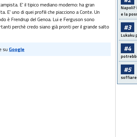
mpista. E' il tipico mediano moderno: ha gran
Napoli? 
a. E' uno di quei profili che piacciono a Conte. Un
e la pos
modo è Frendrup del Genoa. Lui e Ferguson sono
#3
tanti perchè credo siano già pronti per il grande salto
Lukaku p
#4
e su
Google
potrebbe
#5
soffiare