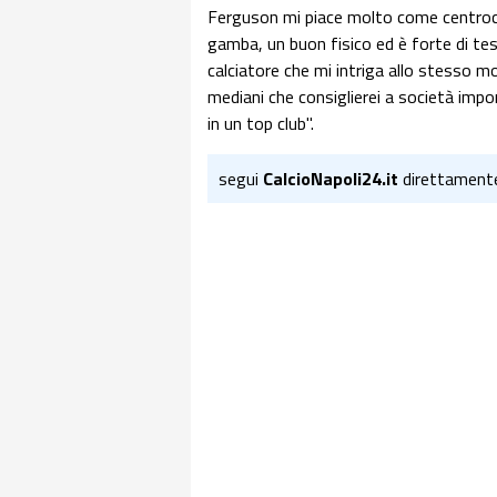
Ferguson mi piace molto come centroca
gamba, un buon fisico ed è forte di test
calciatore che mi intriga allo stesso 
mediani che consiglierei a società impor
in un top club".
segui
CalcioNapoli24.it
direttament