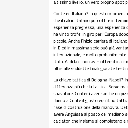
altissimo livello, un vero proprio spot per
Conte ed Italiano? In questo momento,
che il calcio italiano può offire in termi
esperienza pregressa, una esperienza cos
ha vinto trofei in giro per l'Europa dop
piccole. Anche l'inizio carriera di Itali
in B ed in massima serie può già vantare 
internazionale, e molto probabilmente 
Italia. Al di la di non aver ottenuto al
oltre alle suddette finali giocate test
La chiave tattica di Bologna-Napoli? In p
differenza più che la tattica. Serve m
sbavature. Conterà avere anche un piz
danno a Conte il giusto equilibrio tatti
fase di costruzione della manovra. Dett
avere Anguissa al posto del mediano sc
calciatori che insieme si completano e