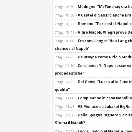
Modugno: "McTominay sta ben
7 Ago, 18:30 -
A Castel di Sangro anche Bran
7 Ago, 18:30 -
Romano: "Per costi il Napoli 
7 Ago, 18:15 -
Ritiro Napoli: Allegri prova 
7 Ago, 18:15 -
Cm.com, Longo: "Noa Lang chiu
7 Ago, 18:00 -
chances al Napoli"
De Bruyne come Pirlo o Modric
7 Ago, 17:45 -
Cerchione: "Il Napoli osserv
7 Ago, 17:30 -
propedeutiche"
Del Genio: "Lucca alto 2 metri
7 Ago, 17:15 -
qualità"
Compleanno in casa Napoli: o
7 Ago, 17:00 -
AS Monaco su Lukaku! BigRom
7 Ago, 16:45 -
Dalla Spagna: ‘Aguerd viciniss
7 Ago, 16:30 -
Sfuma il Napoli?
Lucca, l'addio al Napoli è poss
7 Ago, 16:15 -