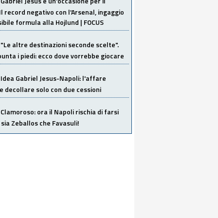
Gabriel Jesus è un'occasione per il
Il record negativo con l'Arsenal, ingaggio
sibile formula alla Hojlund | FOCUS
"Le altre destinazioni seconde scelte".
unta i piedi: ecco dove vorrebbe giocare
Idea Gabriel Jesus-Napoli: l'affare
 decollare solo con due cessioni
Clamoroso: ora il Napoli rischia di farsi
 sia Zeballos che Favasuli!