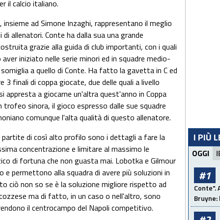
 il calcio italiano.
 insieme ad Simone Inzaghi, rappresentano il meglio
ni di allenatori. Conte ha dalla sua una grande
truita grazie alla guida di club importanti, con i quali
o aver iniziato nelle serie minori ed in squadre medio-
ano somiglia a quello di Conte. Ha fatto la gavetta in C ed
3 finali di coppa giocate, due delle quali a livello
si appresta a giocarne un'altra quest'anno in Coppa
cun trofeo sinora, il gioco espresso dalle sue squadre
imoniano comunque l'alta qualità di questo allenatore.
I PIÙ 
artite di così alto profilo sono i dettagli a fare la
assima concentrazione e limitare al massimo le
OGGI
I
zico di fortuna che non guasta mai. Lobotka e Gilmour
co e permettono alla squadra di avere più soluzioni in
#1
o ciò non so se è la soluzione migliore rispetto ad
Conte". 
ozzese ma di fatto, in un caso o nell'altro, sono
Bruyne: 
 rendono il centrocampo del Napoli competitivo.
#2