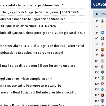
CLASS
e, svelata la natura del problema fisico"
chini, agente di Allegri (e Gabriel Jesus) | FOTO CN24
#
Sq
considera impossibile l'operazione Vlahovic"
1º
De Bruyne in un altro ruolo | FOTO CN24
2º
de all'Ajax: soluzione poco gradita, vuole giocarsi le sue
3º
4º
5º
? Mezz'ala nel 4-3-3 di Allegri, con due ruoli alternativi
6º
a Sebastiano Esposito, ma servono cessioni
7º
8º
, ma il colpo di testa non è il suo forte! Ha un'altra
9º
10º
11º
ggi Vincenzo Prisco compie 18 anni
12º
 ha messo tutte le proposte in stand-by
13º
imo alla Real Sociedad! Definito prestito e riscatto’.
14º
15º
ibile: la Fiorentina si muove per il dopo Piccoli