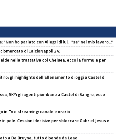
 "Non ho parlato con Allegri di lui, i "se" nel mio lavoro..."
ciomercato di CalcioNapoli 24:
calde nella trattativa col Chelsea: ecco la formula per
ritiro: gli highlights dell'allenamento di oggi a Castel di
ssa, SKY: gli agenti piombano a Castel di Sangro, ecco
o in Tv e streaming: canale e orario
e in pole. Cessioni decisive per sbloccare Gabriel Jesus e
sato a De Bruyne, tutto dipende da Leao