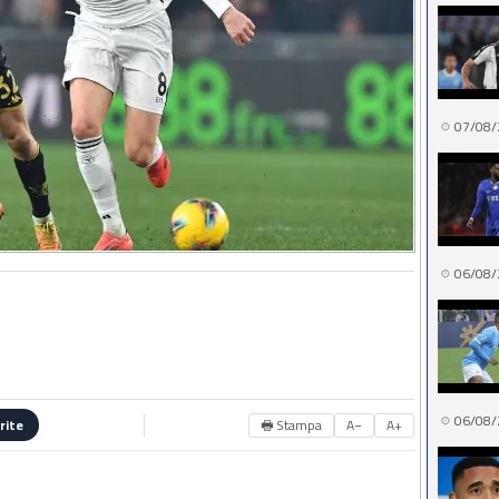
07/08/
06/08/
06/08/
🖶 Stampa
A−
A+
rite