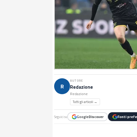
AUTORE
R
Redazione
Redazione
Tutti gli articoli →
Google
Discover
Fonti prefe
Seguici su