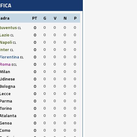
IFICA
uadra
PT
G
V
N
P
Juventus
0
0
0
0
0
CL
Lazio
0
0
0
0
0
CL
Napoli
0
0
0
0
0
CL
Inter
0
0
0
0
0
CL
Fiorentina
0
0
0
0
0
EL
Roma
0
0
0
0
0
ECL
Milan
0
0
0
0
0
Udinese
0
0
0
0
0
Bologna
0
0
0
0
0
Lecce
0
0
0
0
0
Parma
0
0
0
0
0
Torino
0
0
0
0
0
Atalanta
0
0
0
0
0
Genoa
0
0
0
0
0
Como
0
0
0
0
0