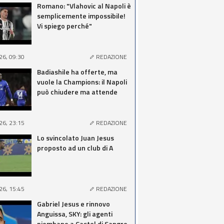
Romano: "Vlahovic al Napoli è
semplicemente impossibile!
Vi spiego perché"
26, 09:30
REDAZIONE
Badiashile ha offerte, ma
vuole la Champions: il Napoli
può chiudere ma attende
26, 23:15
REDAZIONE
Lo svincolato Juan Jesus
proposto ad un club di A
26, 15:45
REDAZIONE
Gabriel Jesus e rinnovo
Anguissa, SKY: gli agenti
piombano a Castel di Sangro,