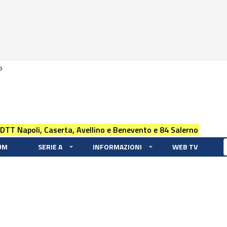
0
 DTT Napoli, Caserta, Avellino e Benevento e 84 Salerno
UM
SERIE A
INFORMAZIONI
WEB TV