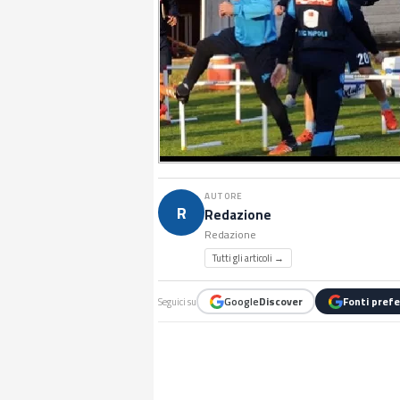
AUTORE
R
Redazione
Redazione
Tutti gli articoli →
Google
Discover
Fonti prefe
Seguici su