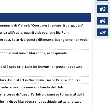
#3
#4
'annuncio di Malagò: "Coordinerà i progetti dei giovani"
#5
erica all'Arabia, quanti club vogliono Big Rom
 Arabia. Se arriva questo difensore, Buongiorno non vede
 popolari nel nuovo Maradona, ecco quando
a si è spezzato. Lui e De Bruyne non possono restare
re il suo staff in Nazionale: riecco Oriali e Bonucci
 sale: arriva una nuova richiesta del club
il ricorso di Abisso: l'arbitro dismesso torna in attività
 che mi disse Maradona che racchiude tutta la forza di