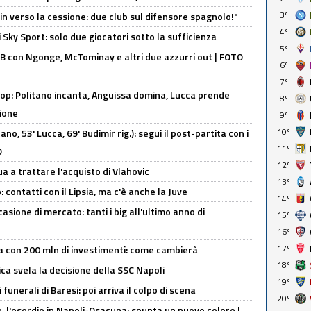
3º
n verso la cessione: due club sul difensore spagnolo!"
4º
 Sky Sport: solo due giocatori sotto la sufficienza
5º
 con Ngonge, McTominay e altri due azzurri out | FOTO
6º
7º
op: Politano incanta, Anguissa domina, Lucca prende
8º
zione
9º
10º
no, 53' Lucca, 69' Budimir rig.): segui il post-partita con i
11º
O
12º
ua a trattare l'acquisto di Vlahovic
13º
 contatti con il Lipsia, ma c'è anche la Juve
14º
asione di mercato: tanti i big all'ultimo anno di
15º
16º
17º
a con 200 mln di investimenti: come cambierà
18º
ca svela la decisione della SSC Napoli
19º
funerali di Baresi: poi arriva il colpo di scena
20º
, l'esordio in Napoli-Osasuna: spunta un nuovo colore |