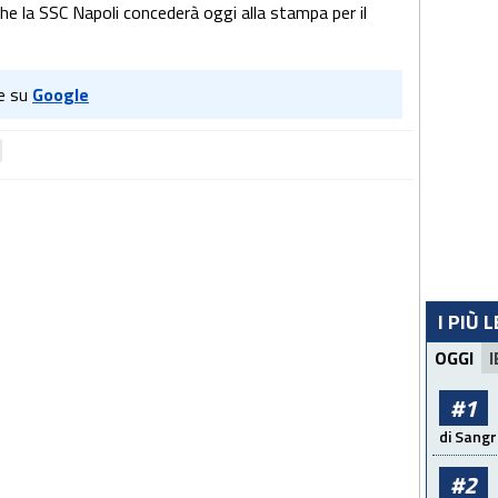
he la SSC Napoli concederà oggi alla stampa per il
e su
Google
I PIÙ 
OGGI
I
#1
di Sangr
#2