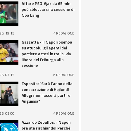
Affare PSG-Ajax da 65 mln:
può sbloccarsi la cessione di
Noa Lang
26, 19:15
REDAZIONE
Gazzetta - Il Napoli piomba
su Atubolu: gli agenti del
portiere attesi in Italia. Via
libera del Friburgo alla
cessione
26, 07:15
REDAZIONE
Esposito: "Sarà l'anno della
consacrazione di Hojlund!
Allegri non lascerà partire
Anguissa"
26, 02:00
REDAZIONE
Azzardo Zeballos, il Napoli
ora sta rischiando! Perché