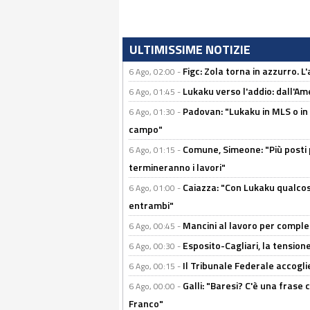
ULTIMISSIME NOTIZIE
Figc: Zola torna in azzurro. L
6 Ago, 02:00 -
Lukaku verso l'addio: dall'Am
6 Ago, 01:45 -
Padovan: "Lukaku in MLS o in
6 Ago, 01:30 -
campo"
Comune, Simeone: "Più posti
6 Ago, 01:15 -
termineranno i lavori"
Caiazza: "Con Lukaku qualcos
6 Ago, 01:00 -
entrambi"
Mancini al lavoro per completa
6 Ago, 00:45 -
Esposito-Cagliari, la tensione
6 Ago, 00:30 -
Il Tribunale Federale accoglie 
6 Ago, 00:15 -
Galli: "Baresi? C'è una frase
6 Ago, 00:00 -
Franco"