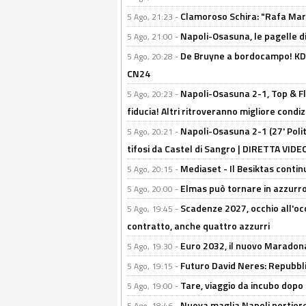
Clamoroso Schira: "Rafa Mari
5 Ago, 21:23 -
Napoli-Osasuna, le pagelle di
5 Ago, 21:00 -
De Bruyne a bordocampo! KDB
5 Ago, 20:28 -
CN24
Napoli-Osasuna 2-1, Top & Fl
5 Ago, 20:23 -
fiducia! Altri ritroveranno migliore condi
Napoli-Osasuna 2-1 (27' Polita
5 Ago, 20:21 -
tifosi da Castel di Sangro | DIRETTA VIDE
Mediaset - Il Besiktas contin
5 Ago, 20:15 -
Elmas può tornare in azzurro:
5 Ago, 20:00 -
Scadenze 2027, occhio all'occ
5 Ago, 19:45 -
contratto, anche quattro azzurri
Euro 2032, il nuovo Maradon
5 Ago, 19:30 -
Futuro David Neres: Repubbli
5 Ago, 19:15 -
Tare, viaggio da incubo dopo i 
5 Ago, 19:00 -
Nuova maglia Napoli portiere
5 Ago, 18:46 -