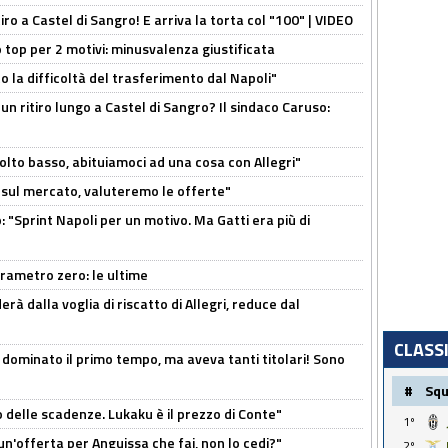
tiro a Castel di Sangro! E arriva la torta col "100" | VIDEO
 top per 2 motivi: minusvalenza giustificata
to la difficoltà del trasferimento dal Napoli"
un ritiro lungo a Castel di Sangro? Il sindaco Caruso:
olto basso, abituiamoci ad una cosa con Allegri"
 è sul mercato, valuteremo le offerte"
: "Sprint Napoli per un motivo. Ma Gatti era più di
arametro zero: le ultime
à dalla voglia di riscatto di Allegri, reduce dal
CLASS
 dominato il primo tempo, ma aveva tanti titolari! Sono
#
Sq
o delle scadenze. Lukaku è il prezzo di Conte"
1º
un'offerta per Anguissa che fai, non lo cedi?"
2º