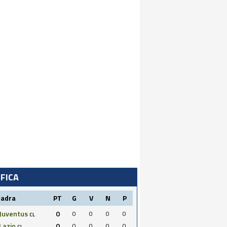
IFICA
uadra
PT
G
V
N
P
Juventus
0
0
0
0
0
CL
Lazio
0
0
0
0
0
CL