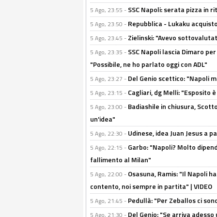
SSC Napoli: serata pizza in ri
5 Ago, 23:55 -
Repubblica - Lukaku acquisto
5 Ago, 23:50 -
Zielinski: "Avevo sottovaluta
5 Ago, 23:45 -
SSC Napoli lascia Dimaro per 
5 Ago, 23:35 -
"Possibile, ne ho parlato oggi con ADL"
Del Genio scettico: "Napoli m
5 Ago, 23:27 -
Cagliari, dg Melli: "Esposito
5 Ago, 23:15 -
Badiashile in chiusura, Scotto
5 Ago, 23:00 -
un'idea"
Udinese, idea Juan Jesus a p
5 Ago, 22:30 -
Garbo: "Napoli? Molto dipender
5 Ago, 22:15 -
fallimento al Milan"
Osasuna, Ramis: "Il Napoli ha
5 Ago, 22:00 -
contento, noi sempre in partita" | VIDEO
Pedullà: "Per Zeballos ci son
5 Ago, 21:45 -
Del Genio: "Se arriva adesso 
5 Ago, 21:30 -