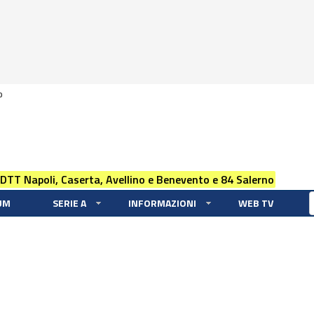
0
 DTT Napoli, Caserta, Avellino e Benevento e 84 Salerno
UM
SERIE A
INFORMAZIONI
WEB TV