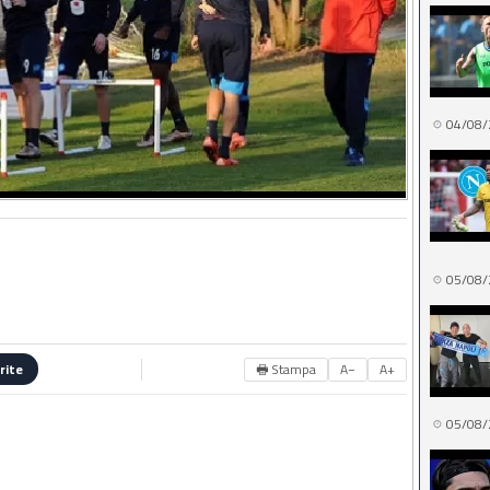
04/08/
05/08/
🖶 Stampa
A−
A+
rite
05/08/