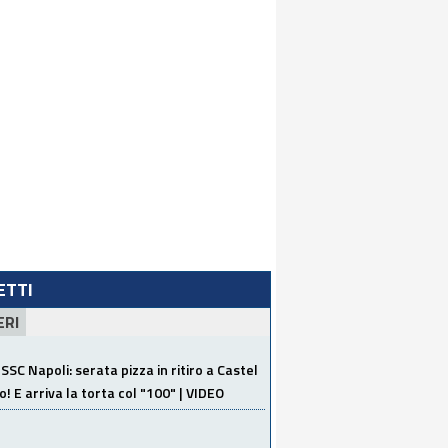
LETTI
ERI
SSC Napoli: serata pizza in ritiro a Castel
o! E arriva la torta col "100" | VIDEO