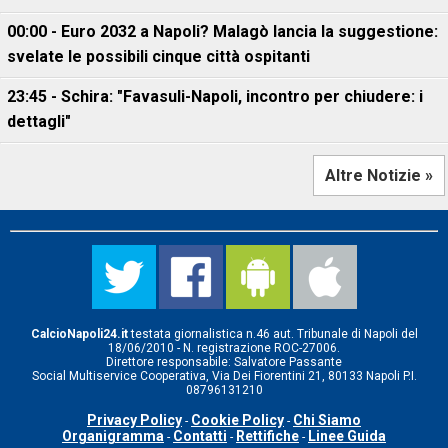
00:00 - Euro 2032 a Napoli? Malagò lancia la suggestione:
svelate le possibili cinque città ospitanti
23:45 - Schira: "Favasuli-Napoli, incontro per chiudere: i
dettagli"
Altre Notizie »
CalcioNapoli24.it
testata giornalistica n.46 aut. Tribunale di Napoli del
18/06/2010 - N. registrazione ROC-27006.
Direttore responsabile: Salvatore Passante
Social Multiservice Cooperativa, Via Dei Fiorentini 21, 80133 Napoli P.I.
08796131210
Privacy Policy
Cookie Policy
Chi Siamo
-
-
Organigramma
Contatti
Rettifiche
Linee Guida
-
-
-