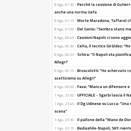
Perché la cessione di Gutierre
8 Ago, 01:30 -
anche una norma Uefa
Morte Maradona, Taffarel cho
8 Ago, 01:15 -
Del Genio: "Sembra stano ma è 
8 Ago, 01:00 -
Cessioni Napoli: ci sono agg
8 Ago, 00:45 -
Celta, il tecnico Giráldez: "
8 Ago, 00:30 -
Schira: "Il Napoli sta pianifi
8 Ago, 00:23 -
Allegri"
Bruscolotti: "Ho scherzato co
8 Ago, 00:15 -
scetticismo su Allegri"
Fava: "Manca un difensore e u
8 Ago, 00:00 -
UFFICIALE - Sgarbi lascia il 
7 Ago, 23:50 -
Il Dg Udinese su Lucca: "Una 
7 Ago, 23:45 -
scena"
Il pallone della "Mano de Dio
7 Ago, 23:30 -
Badiashile-Napoli, SKY: niente
7 Ago, 23:15 -