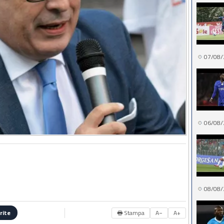
07/08/
06/08/
08/08/
🖶 Stampa
A−
A+
rite