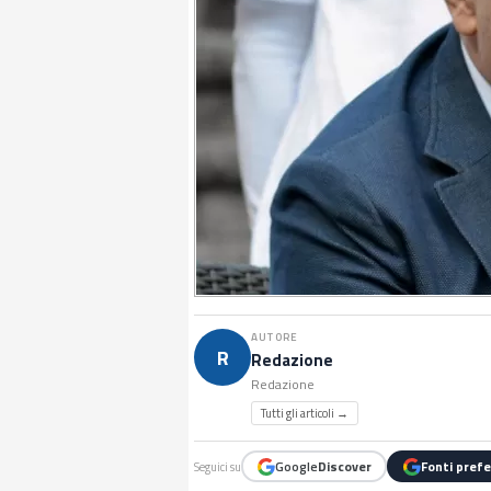
AUTORE
R
Redazione
Redazione
Tutti gli articoli →
Google
Discover
Fonti prefe
Seguici su