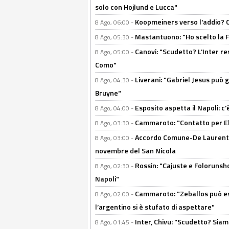
solo con Hojlund e Lucca"
Koopmeiners verso l'addio? C'è
8 Ago, 06:00 -
Mastantuono: "Ho scelto la Fi
8 Ago, 05:30 -
Canovi: "Scudetto? L'Inter re
8 Ago, 05:00 -
Como"
Liverani: "Gabriel Jesus può g
8 Ago, 04:30 -
Bruyne"
Esposito aspetta il Napoli: c
8 Ago, 04:00 -
Cammaroto: "Contatto per Elm
8 Ago, 03:30 -
Accordo Comune-De Laurentiis
8 Ago, 03:00 -
novembre del San Nicola
Rossin: "Cajuste e Folorunsh
8 Ago, 02:30 -
Napoli"
Cammaroto: "Zeballos può esse
8 Ago, 02:00 -
l’argentino si è stufato di aspettare"
Inter, Chivu: "Scudetto? Siam
8 Ago, 01:45 -