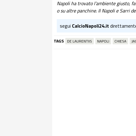
Napoli ha trovato l’ambiente giusto, f
o su altre panchine. Il Napoli e Sarri 
segui
CalcioNapoli24.it
direttament
TAGS
DE LAURENTIIS
NAPOLI
CHIESA
JA