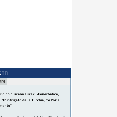
LETTI
ERI
Colpo di scena Lukaku-Fenerbahce,
"E' intrigato dalla Turchia, c'è l'ok al
imento"