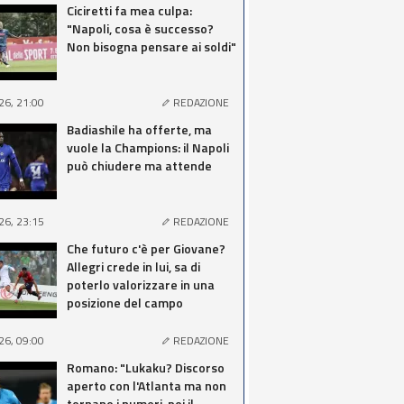
Ciciretti fa mea culpa:
"Napoli, cosa è successo?
Non bisogna pensare ai soldi"
26, 21:00
REDAZIONE
Badiashile ha offerte, ma
vuole la Champions: il Napoli
può chiudere ma attende
26, 23:15
REDAZIONE
Che futuro c'è per Giovane?
Allegri crede in lui, sa di
poterlo valorizzare in una
posizione del campo
26, 09:00
REDAZIONE
Romano: "Lukaku? Discorso
aperto con l'Atlanta ma non
tornano i numeri, poi il