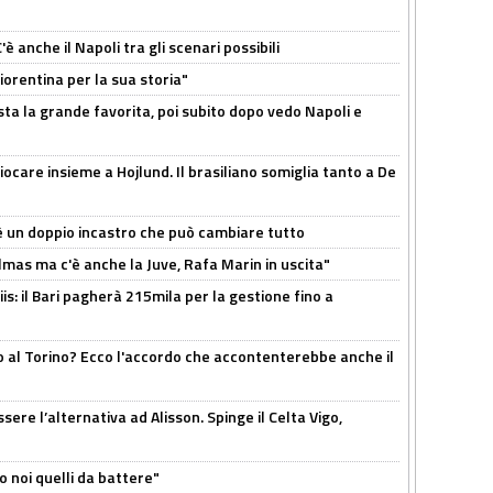
 anche il Napoli tra gli scenari possibili
orentina per la sua storia"
sta la grande favorita, poi subito dopo vedo Napoli e
iocare insieme a Hojlund. Il brasiliano somiglia tanto a De
'è un doppio incastro che può cambiare tutto
as ma c'è anche la Juve, Rafa Marin in uscita"
: il Bari pagherà 215mila per la gestione fino a
o al Torino? Ecco l'accordo che accontenterebbe anche il
re l’alternativa ad Alisson. Spinge il Celta Vigo,
o noi quelli da battere"