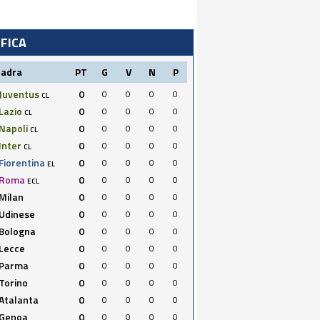
IFICA
uadra
PT
G
V
N
P
Juventus
0
0
0
0
0
CL
Lazio
0
0
0
0
0
CL
Napoli
0
0
0
0
0
CL
Inter
0
0
0
0
0
CL
Fiorentina
0
0
0
0
0
EL
Roma
0
0
0
0
0
ECL
Milan
0
0
0
0
0
Udinese
0
0
0
0
0
Bologna
0
0
0
0
0
Lecce
0
0
0
0
0
Parma
0
0
0
0
0
Torino
0
0
0
0
0
Atalanta
0
0
0
0
0
Genoa
0
0
0
0
0