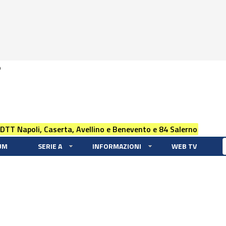
0
 DTT Napoli, Caserta, Avellino e Benevento e 84 Salerno
UM
SERIE A
INFORMAZIONI
WEB TV