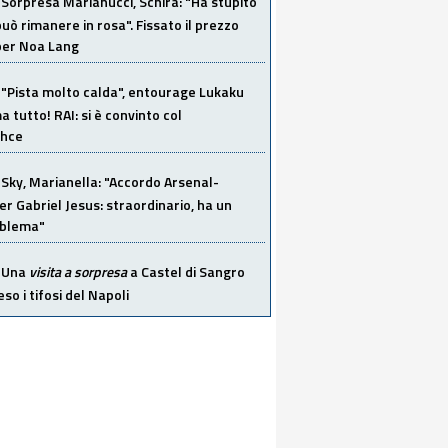
Sorpresa Marianucci, Schira: "Ha stupito
 può rimanere in rosa". Fissato il prezzo
 per Noa Lang
"Pista molto calda", entourage Lukaku
 tutto! RAI: si è convinto col
ahce
Sky, Marianella: "Accordo Arsenal-
er Gabriel Jesus: straordinario, ha un
oblema"
Una
visita a sorpresa
a Castel di Sangro
so i tifosi del Napoli