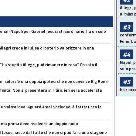
Allegri,
all'Ajax
#3
enal-Napoli per Gabriel Jesus: straordinario, ha un solo
conferma
Fenerb
legri crede in lui, sa di poterlo valorizzare in una
#4
Napoli p
Ha stupito Allegri, può rimanere in rosa". Fissato il
solo pr
#5
n solo: c'è una doppia ipotesi che non convince Big Rom!
ha riacce
inita! Non si presenterà in ritiro, ieri sera accelerata
un'altra idea: Aguerd-Real Sociedad, è fatta! Ecco la
s, ma prima deve risolvere un doppio nodo
l Jesus nasce dal fatto che non si può fare una stagione