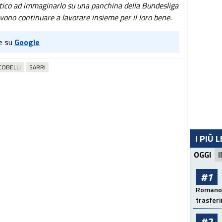
atico ad immaginarlo su una panchina della Bundesliga
devono continuare a lavorare insieme per il loro bene.
e su
Google
COBELLI
SARRI
I PIÙ 
OGGI
I
#1
Romano: 
trasfer
#2