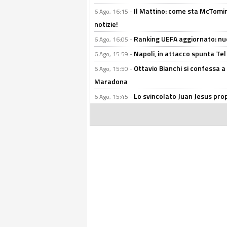
Il Mattino: come sta McTomi
6 Ago, 16:15 -
notizie!
Ranking UEFA aggiornato: nuov
6 Ago, 16:05 -
Napoli, in attacco spunta Tel
6 Ago, 15:59 -
Ottavio Bianchi si confessa a 
6 Ago, 15:50 -
Maradona
Lo svincolato Juan Jesus prop
6 Ago, 15:45 -