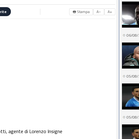
🖶 Stampa
A−
A+
rite
06/08/
05/08/
05/08/
tti, agente di Lorenzo Insigne