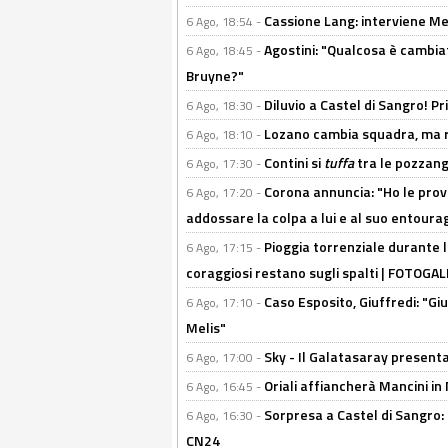
Cassione Lang: interviene Me
6 Ago, 18:54 -
Agostini: "Qualcosa è cambiat
6 Ago, 18:45 -
Bruyne?"
Diluvio a Castel di Sangro! P
6 Ago, 18:30 -
Lozano cambia squadra, ma re
6 Ago, 18:10 -
Contini si
tuffa
tra le pozzang
6 Ago, 17:30 -
Corona annuncia: "Ho le prove
6 Ago, 17:20 -
addossare la colpa a lui e al suo entoura
Pioggia torrenziale durante l
6 Ago, 17:15 -
coraggiosi restano sugli spalti | FOTOG
Caso Esposito, Giuffredi: "Giu
6 Ago, 17:10 -
Melis"
Sky - Il Galatasaray presenta
6 Ago, 17:00 -
Oriali affiancherà Mancini in 
6 Ago, 16:45 -
Sorpresa a Castel di Sangro:
6 Ago, 16:30 -
CN24