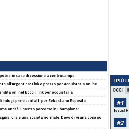
 Ipotesi in caso di cessione a centrocampo
I PIÙ 
ta all'Argentina! Link e prezzo per acquistarla online
OGGI
I
ndita online! Ecco il link per acquistarla
li indugi: primi contatti per Sebastiano Esposito
#1
ome andrà il nostro percorso in Champions"
Jesus! H
pagina, ora è una società normale. Devo dirvi una cosa su
#2