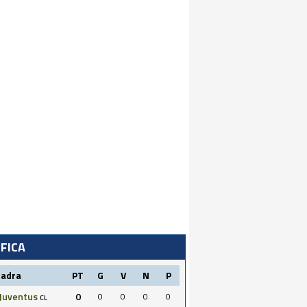
IFICA
uadra
PT
G
V
N
P
Juventus
0
0
0
0
0
CL