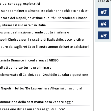
caso di
club, sondaggi esplorativi
#3
ci su Koopmeiners: almeno tre club hanno chiesto notizie"
catore del Napoli, ha ottime qualità! Riprenderei Elmas"
#4
stasera il suo arrivo in Italia
ku: una destinazione prende quota in silenzio
#5
oli-Chelsea per il riscatto di Badiashile, ecco le cifre
i euro da tagliare! Ecco il costo annuo dei sette calciatori
nterista Dimarco in conferenza | VIDEO
ultati del terzo turno preliminare
ciomercato di CalcioNapoli 24: Addio Lukaku e questione
apoli in lutto: "De Laurentiis e Allegri si uniscono al
rammazione della settimana: cosa vedere oggi?
la reazione di De Laurentiis al gol di Lucca"