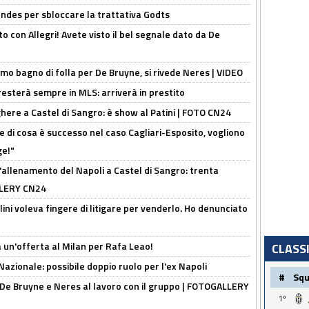
ndes per sbloccare la trattativa Godts
o con Allegri! Avete visto il bel segnale dato da De
rimo bagno di folla per De Bruyne, si rivede Neres | VIDEO
sterà sempre in MLS: arriverà in prestito
here a Castel di Sangro: è show al Patini | FOTO CN24
 di cosa è successo nel caso Cagliari-Esposito, vogliono
ge!"
'allenamento del Napoli a Castel di Sangro: trenta
ALLERY CN24
lini voleva fingere di litigare per venderlo. Ho denunciato
 un'offerta al Milan per Rafa Leao!
CLASS
Nazionale: possibile doppio ruolo per l'ex Napoli
#
Sq
 De Bruyne e Neres al lavoro con il gruppo | FOTOGALLERY
1º