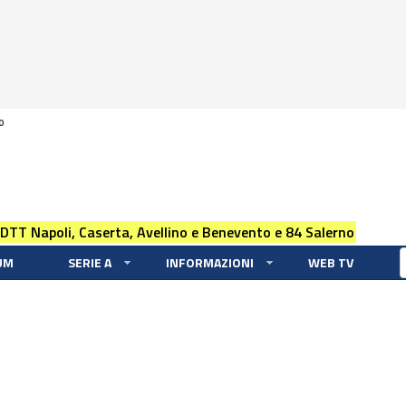
0
 DTT Napoli, Caserta, Avellino e Benevento e 84 Salerno
UM
SERIE A
INFORMAZIONI
WEB TV