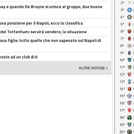
2º
nay e quando De Bruyne si unisce al gruppo, due buone
3º
4º
a posizione per il Napoli, ecco la classifica
5º
 del Tottenham: servirà vendere, la situazione
6º
7º
sua figlia: tutto quello che non sapevate sul Napoli di
8º
9º
osto ad un club di A
10º
11º
ALTRE NOTIZIE »
12º
13º
14º
15º
16º
17º
18º
19º
20º