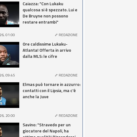
Caiazza: "Con Lukaku
qualcosa si è spezzato. Lui e
De Bruyne non possono
restare entrambi"
26, 01:00
REDAZIONE
Ore caldissime Lukaku-
Atlanta! Offerta in arrivo
dalla MLS: le cifre
26, 09:45
REDAZIONE
Elmas può tornare in azzurro:
contatti con il Lipsia, ma c'è
anche la Juve
26, 20:00
REDAZIONE
Savino: "Stravedo per un
giocatore del Napoli, ha
ottime qualità! Riprenderei