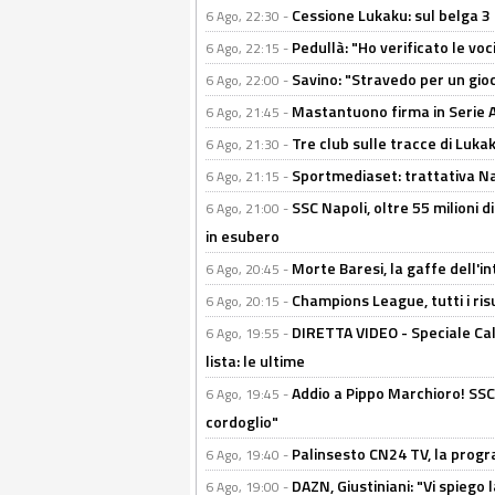
Cessione Lukaku: sul belga 3 
6 Ago, 22:30 -
Pedullà: "Ho verificato le vo
6 Ago, 22:15 -
Savino: "Stravedo per un gio
6 Ago, 22:00 -
Mastantuono firma in Serie A, 
6 Ago, 21:45 -
Tre club sulle tracce di Luka
6 Ago, 21:30 -
Sportmediaset: trattativa Nap
6 Ago, 21:15 -
SSC Napoli, oltre 55 milioni d
6 Ago, 21:00 -
in esubero
Morte Baresi, la gaffe dell'i
6 Ago, 20:45 -
Champions League, tutti i ris
6 Ago, 20:15 -
DIRETTA VIDEO - Speciale Cal
6 Ago, 19:55 -
lista: le ultime
Addio a Pippo Marchioro! SSC N
6 Ago, 19:45 -
cordoglio"
Palinsesto CN24 TV, la prog
6 Ago, 19:40 -
DAZN, Giustiniani: "Vi spiego 
6 Ago, 19:00 -