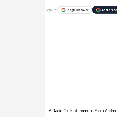
Google
Discover
Fonti prefe
Seguici su
A Radio Crc è intervenuto Fabio Andreo