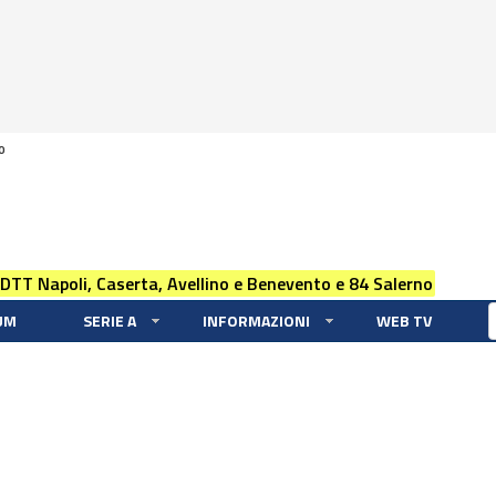
0
 DTT Napoli, Caserta, Avellino e Benevento e 84 Salerno
UM
SERIE A
INFORMAZIONI
WEB TV