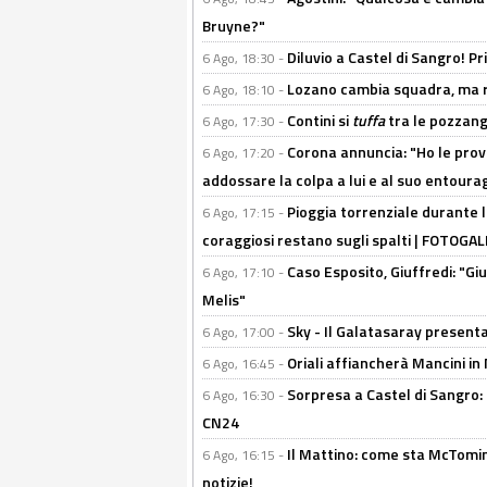
Bruyne?"
Diluvio a Castel di Sangro! P
6 Ago, 18:30 -
Lozano cambia squadra, ma re
6 Ago, 18:10 -
Contini si
tuffa
tra le pozzang
6 Ago, 17:30 -
Corona annuncia: "Ho le prove
6 Ago, 17:20 -
addossare la colpa a lui e al suo entoura
Pioggia torrenziale durante l
6 Ago, 17:15 -
coraggiosi restano sugli spalti | FOTOG
Caso Esposito, Giuffredi: "Giu
6 Ago, 17:10 -
Melis"
Sky - Il Galatasaray presenta
6 Ago, 17:00 -
Oriali affiancherà Mancini in 
6 Ago, 16:45 -
Sorpresa a Castel di Sangro:
6 Ago, 16:30 -
CN24
Il Mattino: come sta McTomi
6 Ago, 16:15 -
notizie!