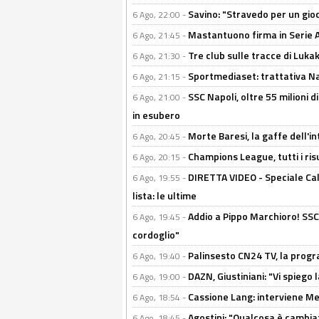
Savino: "Stravedo per un gio
6 Ago, 22:00 -
Mastantuono firma in Serie A, 
6 Ago, 21:45 -
Tre club sulle tracce di Luka
6 Ago, 21:30 -
Sportmediaset: trattativa Nap
6 Ago, 21:15 -
SSC Napoli, oltre 55 milioni d
6 Ago, 21:00 -
in esubero
Morte Baresi, la gaffe dell'i
6 Ago, 20:45 -
Champions League, tutti i ris
6 Ago, 20:15 -
DIRETTA VIDEO - Speciale Cal
6 Ago, 19:55 -
lista: le ultime
Addio a Pippo Marchioro! SSC N
6 Ago, 19:45 -
cordoglio"
Palinsesto CN24 TV, la prog
6 Ago, 19:40 -
DAZN, Giustiniani: "Vi spiego 
6 Ago, 19:00 -
Cassione Lang: interviene Me
6 Ago, 18:54 -
Agostini: "Qualcosa è cambiat
6 Ago, 18:45 -