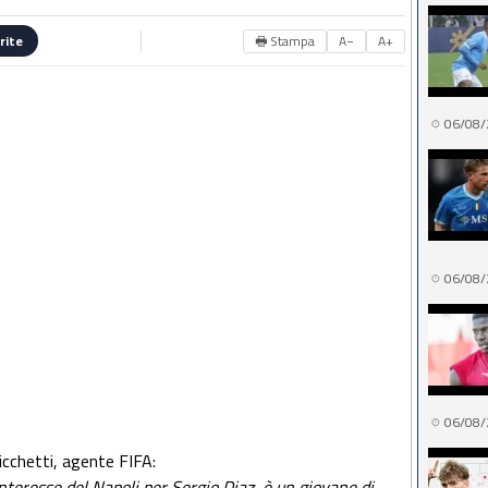
🖶 Stampa
A−
A+
rite
06/08/
06/08/
06/08/
icchetti, agente FIFA:
interesse del Napoli per Sergio Diaz, è un giovane di