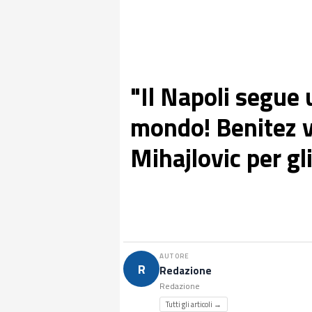
"Il Napoli segue u
mondo! Benitez ve
Mihajlovic per gli
AUTORE
R
Redazione
Redazione
Tutti gli articoli →