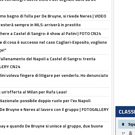
rimo bagno di folla per De Bruyne, si rivede Neres | VIDEO
sterà sempre in MLS: arriverà in prestito
here a Castel di Sangro: è show al Patini | FOTO CN24
 di cosa è successo nel caso Cagliari-Esposito, vogliono
ge!"
'allenamento del Napoli a Castel di Sangro: trenta
ALLERY CN24
lini voleva fingere di litigare per venderlo. Ho denunciato
 un'offerta al Milan per Rafa Leao!
Nazionale: possibile doppio ruolo per l'ex Napoli
 De Bruyne e Neres al lavoro con il gruppo | FOTOGALLERY
CLASS
#
Sq
nay e quando De Bruyne si unisce al gruppo, due buone
1º