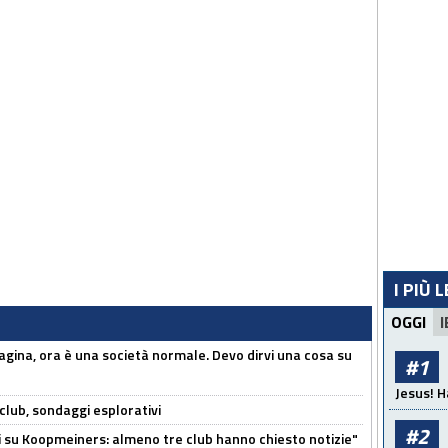
I PIÙ 
OGGI
I
pagina, ora è una società normale. Devo dirvi una cosa su
#1
Jesus! H
club, sondaggi esplorativi
#2
ci su Koopmeiners: almeno tre club hanno chiesto notizie"