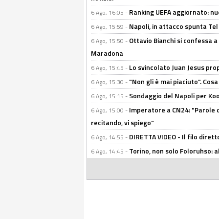
Ranking UEFA aggiornato: nuov
6 Ago, 16:05 -
Napoli, in attacco spunta Tel
6 Ago, 15:59 -
Ottavio Bianchi si confessa a 
6 Ago, 15:50 -
Maradona
Lo svincolato Juan Jesus prop
6 Ago, 15:45 -
"Non gli è mai piaciuto". Cosa
6 Ago, 15:30 -
Sondaggio del Napoli per Koop
6 Ago, 15:15 -
Imperatore a CN24: "Parole d
6 Ago, 15:00 -
recitando, vi spiego"
DIRETTA VIDEO - Il filo dirett
6 Ago, 14:55 -
Torino, non solo Foloruhso: a
6 Ago, 14:45 -