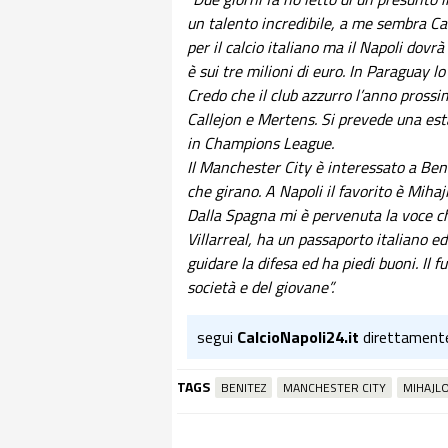
un talento incredibile, a me sembra Car
per il calcio italiano ma il Napoli dovrà
è sui tre milioni di euro. In Paraguay 
Credo che il club azzurro l’anno prossim
Callejon e Mertens. Si prevede una est
in Champions League.
Il Manchester City è interessato a Ben
che girano. A Napoli il favorito è Mihajl
Dalla Spagna mi è pervenuta la voce ch
Villarreal, ha un passaporto italiano ed
guidare la difesa ed ha piedi buoni. Il
società e del giovane”.
segui
CalcioNapoli24.it
direttament
TAGS
BENITEZ
MANCHESTER CITY
MIHAJLO