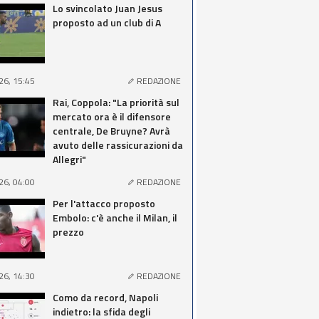
Lo svincolato Juan Jesus
proposto ad un club di A
26, 15:45
REDAZIONE
Rai, Coppola: "La priorità sul
mercato ora è il difensore
centrale, De Bruyne? Avrà
avuto delle rassicurazioni da
Allegri"
26, 04:00
REDAZIONE
Per l'attacco proposto
Embolo: c'è anche il Milan, il
prezzo
26, 14:30
REDAZIONE
Como da record, Napoli
indietro: la sfida degli