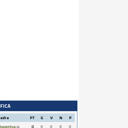
IFICA
uadra
PT
G
V
N
P
Juventus
0
0
0
0
0
CL