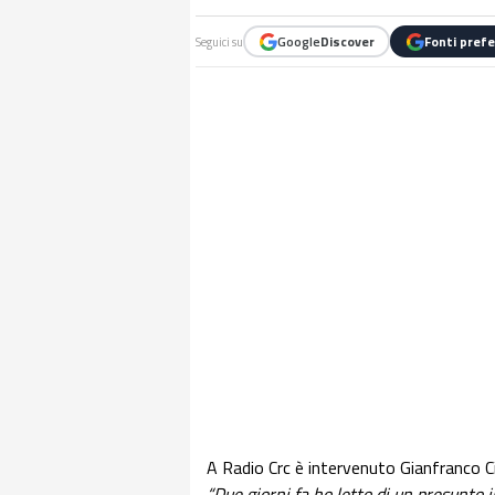
Google
Discover
Fonti prefe
Seguici su
A Radio Crc è intervenuto Gianfranco C
“Due giorni fa ho letto di un presunto 