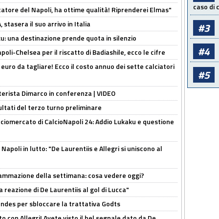
caso di
catore del Napoli, ha ottime qualità! Riprenderei Elmas"
stasera il suo arrivo in Italia
#3
ku: una destinazione prende quota in silenzio
#4
oli-Chelsea per il riscatto di Badiashile, ecco le cifre
i euro da tagliare! Ecco il costo annuo dei sette calciatori
#5
nterista Dimarco in conferenza | VIDEO
ultati del terzo turno preliminare
ciomercato di CalcioNapoli 24: Addio Lukaku e questione
apoli in lutto: "De Laurentiis e Allegri si uniscono al
rammazione della settimana: cosa vedere oggi?
la reazione di De Laurentiis al gol di Lucca"
ndes per sbloccare la trattativa Godts
o con Allegri! Avete visto il bel segnale dato da De