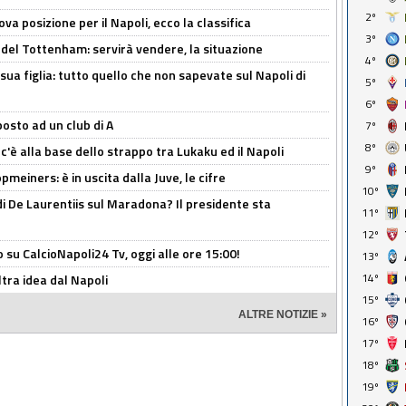
2º
a posizione per il Napoli, ecco la classifica
3º
 del Tottenham: servirà vendere, la situazione
4º
sua figlia: tutto quello che non sapevate sul Napoli di
5º
6º
osto ad un club di A
7º
8º
 c'è alla base dello strappo tra Lukaku ed il Napoli
9º
meiners: è in uscita dalla Juve, le cifre
10º
i De Laurentiis sul Maradona? Il presidente sta
11º
12º
o su CalcioNapoli24 Tv, oggi alle ore 15:00!
13º
14º
ltra idea dal Napoli
15º
ALTRE NOTIZIE »
16º
17º
18º
19º