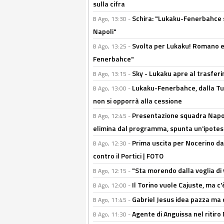
sulla cifra
Schira: "Lukaku-Fenerbahce si
8 Ago, 13:30 -
Napoli"
Svolta per Lukaku! Romano e 
8 Ago, 13:25 -
Fenerbahce"
Sky - Lukaku apre al trasferi
8 Ago, 13:15 -
Lukaku-Fenerbahce, dalla Turc
8 Ago, 13:00 -
non si opporrà alla cessione
Presentazione squadra Napoli
8 Ago, 12:45 -
elimina dal programma, spunta un'ipotes
Prima uscita per Nocerino da
8 Ago, 12:30 -
contro il Portici | FOTO
"Sta morendo dalla voglia di 
8 Ago, 12:15 -
Il Torino vuole Cajuste, ma c
8 Ago, 12:00 -
Gabriel Jesus idea pazza ma c
8 Ago, 11:45 -
Agente di Anguissa nel ritiro 
8 Ago, 11:30 -