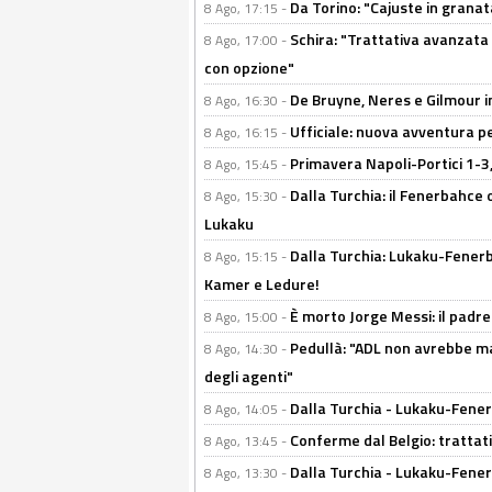
Da Torino: "Cajuste in granata
8 Ago, 17:15 -
Schira: "Trattativa avanzata
8 Ago, 17:00 -
con opzione"
De Bruyne, Neres e Gilmour in
8 Ago, 16:30 -
Ufficiale: nuova avventura per
8 Ago, 16:15 -
Primavera Napoli-Portici 1-3,
8 Ago, 15:45 -
Dalla Turchia: il Fenerbahce 
8 Ago, 15:30 -
Lukaku
Dalla Turchia: Lukaku-Fenerba
8 Ago, 15:15 -
Kamer e Ledure!
È morto Jorge Messi: il padre
8 Ago, 15:00 -
Pedullà: "ADL non avrebbe ma
8 Ago, 14:30 -
degli agenti"
Dalla Turchia - Lukaku-Fenerb
8 Ago, 14:05 -
Conferme dal Belgio: trattativ
8 Ago, 13:45 -
Dalla Turchia - Lukaku-Fener
8 Ago, 13:30 -