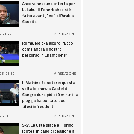
Ancora nessuna offerta per
Lukaku! Il Fenerbahce si è
fatto avanti, "no" all'Arabia
Saudita
26, 07:45
REDAZIONE
Roma, Ndicka sicuro: "Ecco
come andrà il nostro
percorso in Champions"
26, 23:30
REDAZIONE
Il Mattino fa notare: questa
volta lo show a Castel di
Sangro dura più di 9 minuti, la
pioggia ha portato pochi
tifosi infreddoliti
26, 10:15
REDAZIONE
Sky: Cajuste piace al Torino!
Ipotesi in caso di cessione a