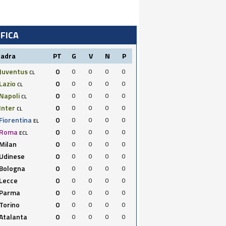
IFICA
uadra
PT
G
V
N
P
Juventus
0
0
0
0
0
CL
Lazio
0
0
0
0
0
CL
Napoli
0
0
0
0
0
CL
Inter
0
0
0
0
0
CL
Fiorentina
0
0
0
0
0
EL
Roma
0
0
0
0
0
ECL
Milan
0
0
0
0
0
Udinese
0
0
0
0
0
Bologna
0
0
0
0
0
Lecce
0
0
0
0
0
Parma
0
0
0
0
0
Torino
0
0
0
0
0
Atalanta
0
0
0
0
0