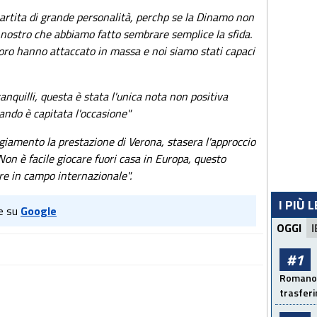
artita di grande personalità, perchp se la Dinamo non
è nostro che abbiamo fatto sembrare semplice la sfida.
oro hanno attaccato in massa e noi siamo stati capaci
ranquilli, questa è stata l'unica nota non positiva
ndo è capitata l'occasione"
iamento la prestazione di Verona, stasera l'approccio
 Non è facile giocare fuori casa in Europa, questo
re in campo internazionale".
I PIÙ 
e su
Google
OGGI
I
#1
Romano: 
trasfer