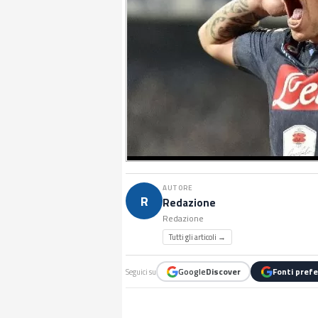
AUTORE
R
Redazione
Redazione
Tutti gli articoli →
Google
Discover
Fonti prefe
Seguici su