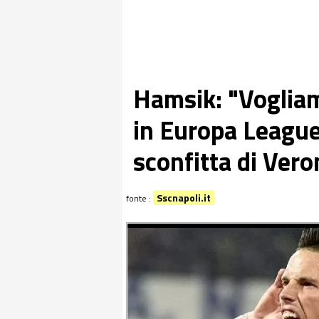
Hamsik: "Vogliam
in Europa League
sconfitta di Vero
Sscnapoli.it
fonte :