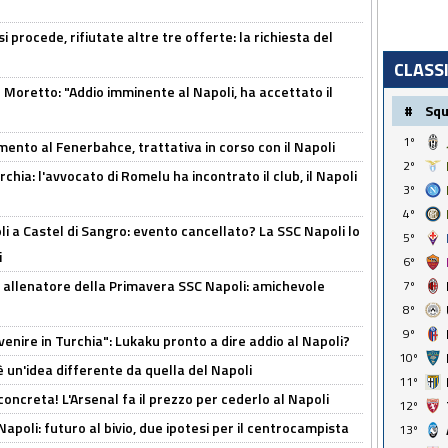
 procede, rifiutate altre tre offerte: la richiesta del
CLASS
Moretto: "Addio imminente al Napoli, ha accettato il
#
Sq
1º
mento al Fenerbahce, trattativa in corso con il Napoli
2º
hia: l'avvocato di Romelu ha incontrato il club, il Napoli
3º
4º
 a Castel di Sangro: evento cancellato? La SSC Napoli lo
5º
i
6º
 allenatore della Primavera SSC Napoli: amichevole
7º
8º
9º
venire in Turchia": Lukaku pronto a dire addio al Napoli?
10º
'è un'idea differente da quella del Napoli
11º
oncreta! L'Arsenal fa il prezzo per cederlo al Napoli
12º
Napoli: futuro al bivio, due ipotesi per il centrocampista
13º