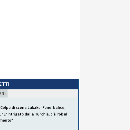
LETTI
ERI
Colpo di scena Lukaku-Fenerbahce,
"E' intrigato dalla Turchia, c'è l'ok al
imento"