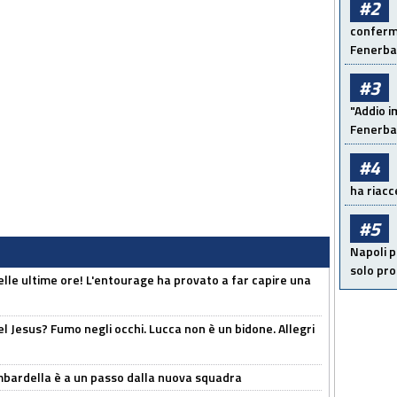
#2
conferma
Fenerb
#3
"Addio i
Fenerba
#4
ha riacce
#5
Napoli p
solo pr
elle ultime ore! L'entourage ha provato a far capire una
el Jesus? Fumo negli occhi. Lucca non è un bidone. Allegri
bardella è a un passo dalla nuova squadra