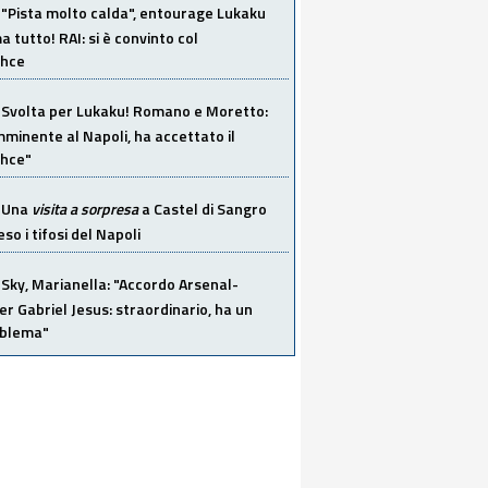
"Pista molto calda", entourage Lukaku
 tutto! RAI: si è convinto col
ahce
Svolta per Lukaku! Romano e Moretto:
mminente al Napoli, ha accettato il
hce"
Una
visita a sorpresa
a Castel di Sangro
so i tifosi del Napoli
Sky, Marianella: "Accordo Arsenal-
er Gabriel Jesus: straordinario, ha un
oblema"