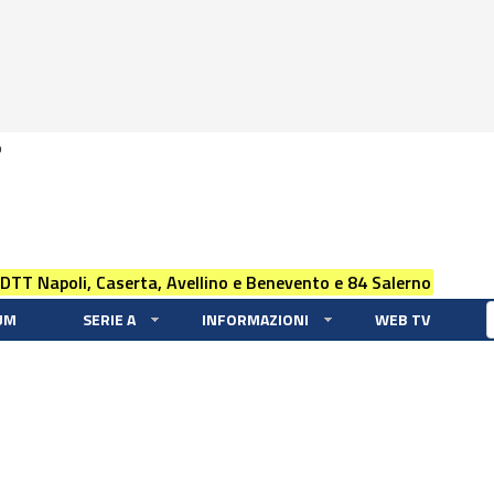
0
 DTT Napoli, Caserta, Avellino e Benevento e 84 Salerno
UM
SERIE A
INFORMAZIONI
WEB TV