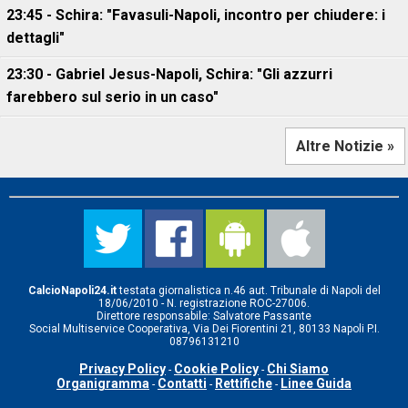
23:45 - Schira: "Favasuli-Napoli, incontro per chiudere: i
dettagli"
23:30 - Gabriel Jesus-Napoli, Schira: "Gli azzurri
farebbero sul serio in un caso"
Altre Notizie »
CalcioNapoli24.it
testata giornalistica n.46 aut. Tribunale di Napoli del
18/06/2010 - N. registrazione ROC-27006.
Direttore responsabile: Salvatore Passante
Social Multiservice Cooperativa, Via Dei Fiorentini 21, 80133 Napoli P.I.
08796131210
Privacy Policy
Cookie Policy
Chi Siamo
-
-
Organigramma
Contatti
Rettifiche
Linee Guida
-
-
-