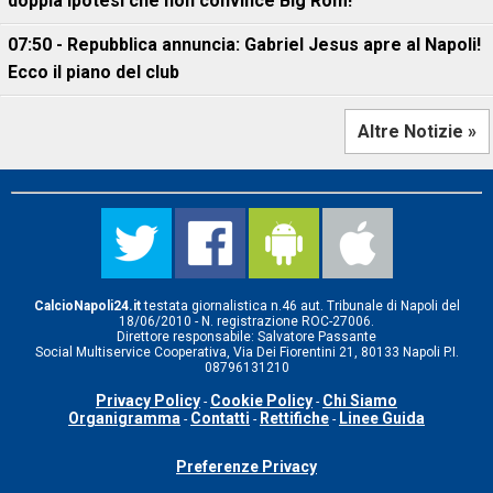
doppia ipotesi che non convince Big Rom!
07:50 - Repubblica annuncia: Gabriel Jesus apre al Napoli!
Ecco il piano del club
Altre Notizie »
CalcioNapoli24.it
testata giornalistica n.46 aut. Tribunale di Napoli del
18/06/2010 - N. registrazione ROC-27006.
Direttore responsabile: Salvatore Passante
Social Multiservice Cooperativa, Via Dei Fiorentini 21, 80133 Napoli P.I.
08796131210
Privacy Policy
Cookie Policy
Chi Siamo
-
-
Organigramma
Contatti
Rettifiche
Linee Guida
-
-
-
Preferenze Privacy