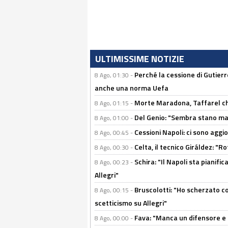
ULTIMISSIME NOTIZIE
Perché la cessione di Gutierre
8 Ago, 01:30 -
anche una norma Uefa
Morte Maradona, Taffarel cho
8 Ago, 01:15 -
Del Genio: "Sembra stano ma è 
8 Ago, 01:00 -
Cessioni Napoli: ci sono agg
8 Ago, 00:45 -
Celta, il tecnico Giráldez: "
8 Ago, 00:30 -
Schira: "Il Napoli sta pianifi
8 Ago, 00:23 -
Allegri"
Bruscolotti: "Ho scherzato co
8 Ago, 00:15 -
scetticismo su Allegri"
Fava: "Manca un difensore e u
8 Ago, 00:00 -