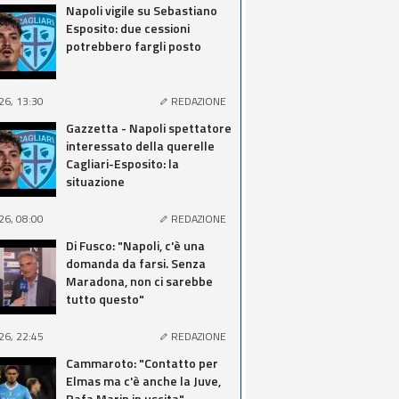
Napoli vigile su Sebastiano
Esposito: due cessioni
potrebbero fargli posto
26, 13:30
REDAZIONE
Gazzetta - Napoli spettatore
interessato della querelle
Cagliari-Esposito: la
situazione
26, 08:00
REDAZIONE
Di Fusco: "Napoli, c'è una
domanda da farsi. Senza
Maradona, non ci sarebbe
tutto questo"
26, 22:45
REDAZIONE
Cammaroto: "Contatto per
Elmas ma c'è anche la Juve,
Rafa Marin in uscita"