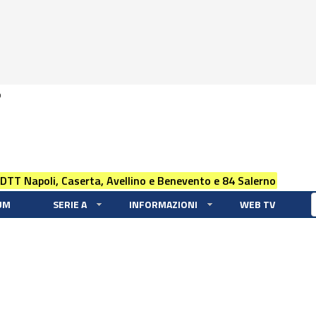
0
 DTT Napoli, Caserta, Avellino e Benevento e 84 Salerno
UM
SERIE A
INFORMAZIONI
WEB TV