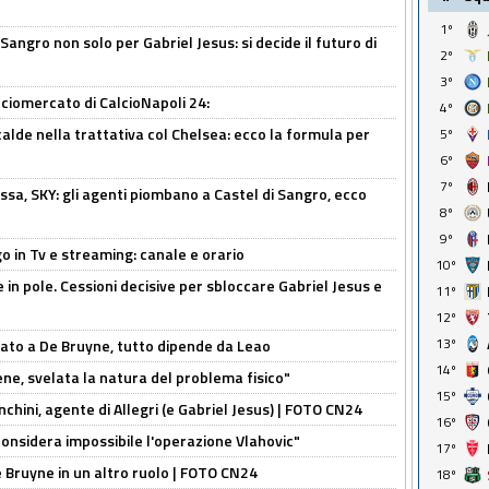
1º
 Sangro non solo per Gabriel Jesus: si decide il futuro di
2º
3º
ciomercato di CalcioNapoli 24:
4º
calde nella trattativa col Chelsea: ecco la formula per
5º
6º
7º
ssa, SKY: gli agenti piombano a Castel di Sangro, ecco
8º
9º
o in Tv e streaming: canale e orario
10º
e in pole. Cessioni decisive per sbloccare Gabriel Jesus e
11º
12º
13º
sato a De Bruyne, tutto dipende da Leao
14º
e, svelata la natura del problema fisico"
15º
chini, agente di Allegri (e Gabriel Jesus) | FOTO CN24
16º
considera impossibile l'operazione Vlahovic"
17º
De Bruyne in un altro ruolo | FOTO CN24
18º