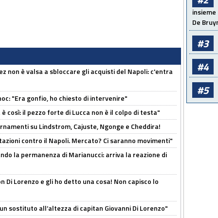
insieme 
De Bruy
#3
#4
z non è valsa a sbloccare gli acquisti del Napoli: c'entra
#5
c: "Era gonfio, ho chiesto di intervenire"
così: il pezzo forte di Lucca non è il colpo di testa"
iornamenti su Lindstrom, Cajuste, Ngonge e Cheddira!
Rotazioni contro il Napoli. Mercato? Ci saranno movimenti"
cando la permanenza di Marianucci: arriva la reazione di
n Di Lorenzo e gli ho detto una cosa! Non capisco lo
n sostituto all’altezza di capitan Giovanni Di Lorenzo"