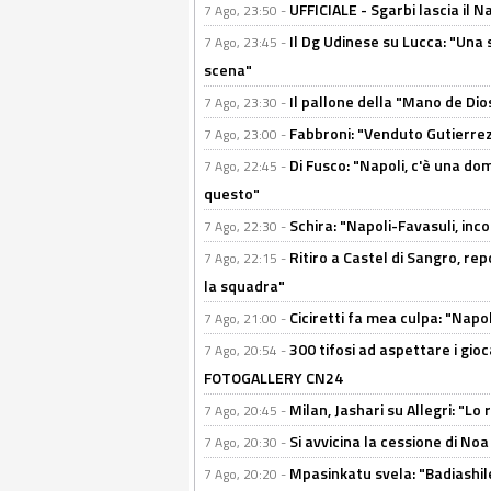
UFFICIALE - Sgarbi lascia il 
7 Ago, 23:50 -
Il Dg Udinese su Lucca: "Una 
7 Ago, 23:45 -
scena"
Il pallone della "Mano de Dio
7 Ago, 23:30 -
Fabbroni: "Venduto Gutierrez
7 Ago, 23:00 -
Di Fusco: "Napoli, c'è una d
7 Ago, 22:45 -
questo"
Schira: "Napoli-Favasuli, in
7 Ago, 22:30 -
Ritiro a Castel di Sangro, re
7 Ago, 22:15 -
la squadra"
Ciciretti fa mea culpa: "Napo
7 Ago, 21:00 -
300 tifosi ad aspettare i gioc
7 Ago, 20:54 -
FOTOGALLERY CN24
Milan, Jashari su Allegri: "L
7 Ago, 20:45 -
Si avvicina la cessione di Noa
7 Ago, 20:30 -
Mpasinkatu svela: "Badiashil
7 Ago, 20:20 -