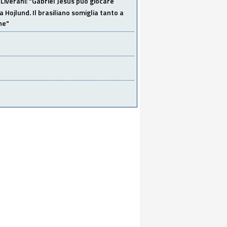
Liverani: "Gabriel Jesus può giocare
a Hojlund. Il brasiliano somiglia tanto a
ne"