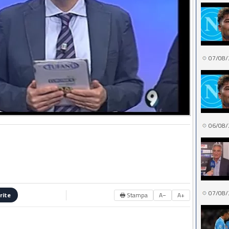
07/08/
06/08/
07/08/
🖶 Stampa
A−
A+
rite