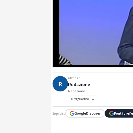
AUTORE
R
Redazione
Redazione
Tutti gli articoli →
Google
Discover
Fonti prefe
Seguici su