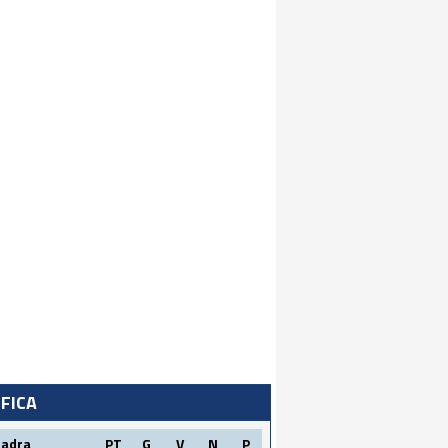
IFICA
uadra
PT
G
V
N
P