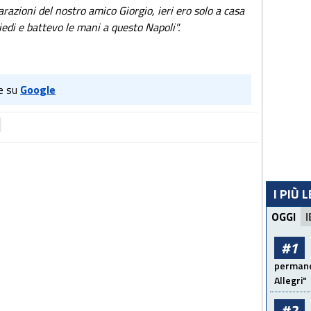
arazioni del nostro amico Giorgio, ieri ero solo a casa
piedi e battevo le mani a questo Napoli".
e su
Google
I PIÙ 
OGGI
I
#1
permanen
Allegri"
#2