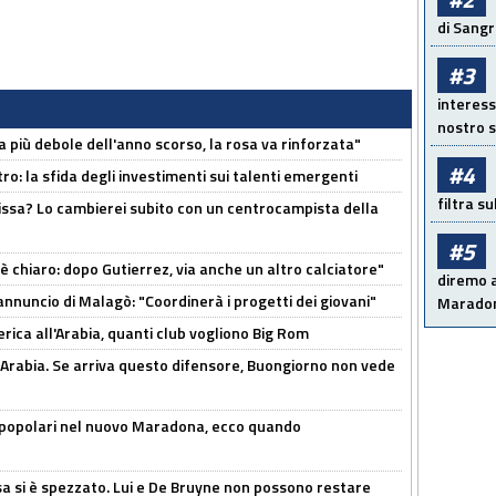
di Sangr
#3
interess
nostro s
a più debole dell'anno scorso, la rosa va rinforzata"
#4
ro: la sfida degli investimenti sui talenti emergenti
filtra s
uissa? Lo cambierei subito con un centrocampista della
#5
 è chiaro: dopo Gutierrez, via anche un altro calciatore"
diremo a
'annuncio di Malagò: "Coordinerà i progetti dei giovani"
Maradon
erica all'Arabia, quanti club vogliono Big Rom
 Arabia. Se arriva questo difensore, Buongiorno non vede
 popolari nel nuovo Maradona, ecco quando
a si è spezzato. Lui e De Bruyne non possono restare