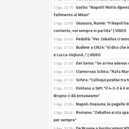
Garbo: "Napoli? Molto dipender
5 Ago, 22:15 -
fallimento al Milan"
Osasuna, Ramis: "Il Napoli ha
5 Ago, 22:00 -
contento, noi sempre in partita" | VIDEO
Pedullà: "Per Zeballos ci son
5 Ago, 21:45 -
Budimir a CN24: "Vi dico che i
5 Ago, 21:33 -
e Lucca-Hojlund..." | VIDEO
Del Genio: "Se arriva adesso 
5 Ago, 21:30 -
Clamoroso Schira: "Rafa Mari
5 Ago, 21:23 -
Schira: "Colloqui positivi tra
5 Ago, 21:19 -
Politano a SKY: "Il 4-3-3 è i
5 Ago, 21:15 -
Bruyne ci dà entusiasmo"
Napoli-Osasuna, le pagelle di
5 Ago, 21:00 -
Romano: "Zeballos si sta sp
5 Ago, 20:44 -
per sempre"
De Bruyne a bordocampo! KDB
5 Ago, 20:28 -