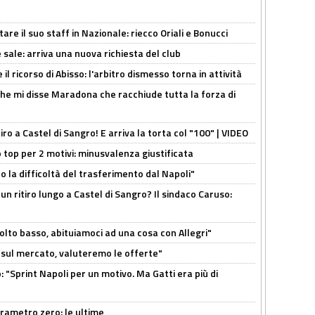
re il suo staff in Nazionale: riecco Oriali e Bonucci
 sale: arriva una nuova richiesta del club
il ricorso di Abisso: l'arbitro dismesso torna in attività
 che mi disse Maradona che racchiude tutta la forza di
tiro a Castel di Sangro! E arriva la torta col "100" | VIDEO
 top per 2 motivi: minusvalenza giustificata
to la difficoltà del trasferimento dal Napoli"
un ritiro lungo a Castel di Sangro? Il sindaco Caruso:
olto basso, abituiamoci ad una cosa con Allegri"
 è sul mercato, valuteremo le offerte"
: "Sprint Napoli per un motivo. Ma Gatti era più di
arametro zero: le ultime