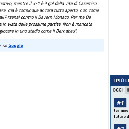
ivo, mentre il 3-1 è il gol della vita di Casemiro.
stare, ma è comunque ancora tutto aperto, non come
 all'Arsenal contro il Bayern Monaco. Per me De
a in vista delle prossime partite. Non è mancata
giocare in uno stadio come il Bernabeu".
e su
Google
I PIÙ 
OGGI
I
#1
termine 
futuro d
#2