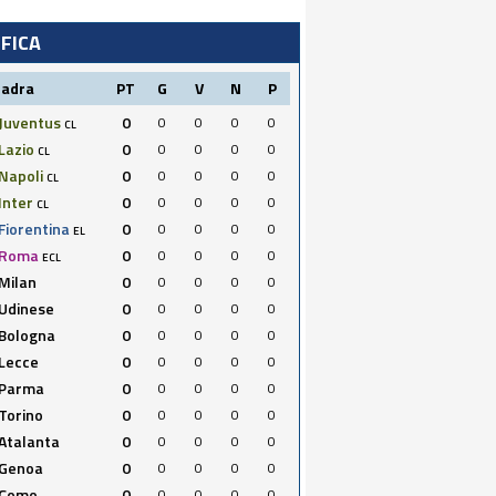
IFICA
uadra
PT
G
V
N
P
Juventus
0
0
0
0
0
CL
Lazio
0
0
0
0
0
CL
Napoli
0
0
0
0
0
CL
Inter
0
0
0
0
0
CL
Fiorentina
0
0
0
0
0
EL
Roma
0
0
0
0
0
ECL
Milan
0
0
0
0
0
Udinese
0
0
0
0
0
Bologna
0
0
0
0
0
Lecce
0
0
0
0
0
Parma
0
0
0
0
0
Torino
0
0
0
0
0
Atalanta
0
0
0
0
0
Genoa
0
0
0
0
0
Como
0
0
0
0
0