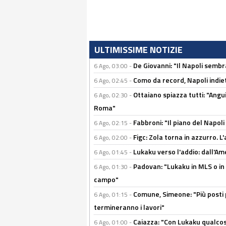
ULTIMISSIME NOTIZIE
De Giovanni: "Il Napoli sembr
6 Ago, 03:00 -
Como da record, Napoli indiet
6 Ago, 02:45 -
Ottaiano spiazza tutti: "Ang
6 Ago, 02:30 -
Roma"
Fabbroni: "Il piano del Napoli
6 Ago, 02:15 -
Figc: Zola torna in azzurro. L
6 Ago, 02:00 -
Lukaku verso l'addio: dall'Am
6 Ago, 01:45 -
Padovan: "Lukaku in MLS o in
6 Ago, 01:30 -
campo"
Comune, Simeone: "Più posti
6 Ago, 01:15 -
termineranno i lavori"
Caiazza: "Con Lukaku qualcos
6 Ago, 01:00 -