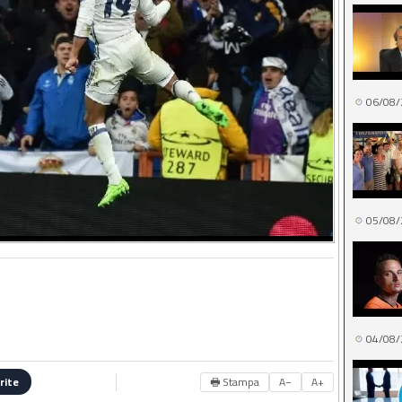
06/08/
05/08/
04/08/
🖶 Stampa
A−
A+
rite