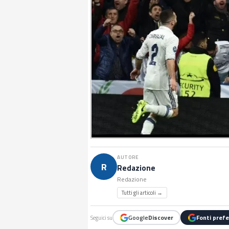
AUTORE
R
Redazione
Redazione
Tutti gli articoli →
Google
Discover
Fonti prefe
Seguici su