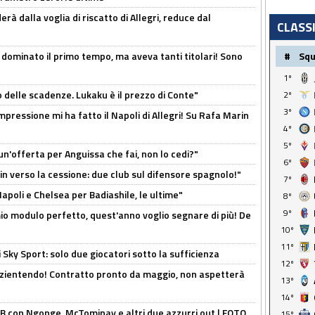
à dalla voglia di riscatto di Allegri, reduce dal
CLASS
 dominato il primo tempo, ma aveva tanti titolari! Sono
#
Sq
1º
o delle scadenze. Lukaku è il prezzo di Conte"
2º
3º
mpressione mi ha fatto il Napoli di Allegri! Su Rafa Marin
4º
5º
un'offerta per Anguissa che fai, non lo cedi?"
6º
n verso la cessione: due club sul difensore spagnolo!"
7º
 Napoli e Chelsea per Badiashile, le ultime"
8º
9º
l mio modulo perfetto, quest'anno voglio segnare di più! De
10º
11º
 Sky Sport: solo due giocatori sotto la sufficienza
12º
azientendo! Contratto pronto da maggio, non aspetterà
13º
14º
 con Ngonge, McTominay e altri due azzurri out | FOTO
15º