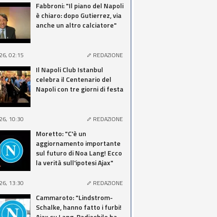
Fabbroni: "Il piano del Napoli
è chiaro: dopo Gutierrez, via
anche un altro calciatore"
26, 02:15
REDAZIONE
Il Napoli Club Istanbul
celebra il Centenario del
Napoli con tre giorni di festa
26, 10:30
REDAZIONE
Moretto: "C'è un
aggiornamento importante
sul futuro di Noa Lang! Ecco
la verità sull'ipotesi Ajax"
26, 13:30
REDAZIONE
Cammaroto: "Lindstrom-
Schalke, hanno fatto i furbi!
Ajax su Lang, Badiashile ha