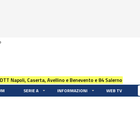
0
 DTT Napoli, Caserta, Avellino e Benevento e 84 Salerno
UM
SERIE A
INFORMAZIONI
WEB TV