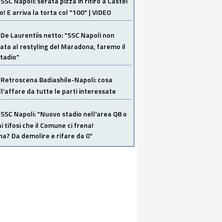
SSC Napoli: serata pizza in ritiro a Castel
o! E arriva la torta col "100" | VIDEO
De Laurentiis netto: "SSC Napoli non
ata al restyling del Maradona, faremo il
tadio"
Retroscena Badiashile-Napoli: cosa
ull'affare da tutte le parti interessate
SSC Napoli: "Nuovo stadio nell'area Q8 o
i tifosi che il Comune ci frena!
a? Da demolire e rifare da 0"