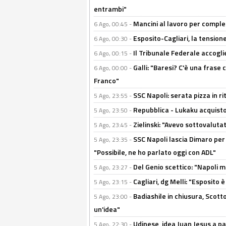
entrambi"
Mancini al lavoro per completa
6 Ago, 00:45 -
Esposito-Cagliari, la tensione
6 Ago, 00:30 -
Il Tribunale Federale accoglie 
6 Ago, 00:15 -
Galli: "Baresi? C'è una frase
6 Ago, 00:00 -
Franco"
SSC Napoli: serata pizza in ri
5 Ago, 23:55 -
Repubblica - Lukaku acquisto
5 Ago, 23:50 -
Zielinski: "Avevo sottovaluta
5 Ago, 23:45 -
SSC Napoli lascia Dimaro per 
5 Ago, 23:35 -
"Possibile, ne ho parlato oggi con ADL"
Del Genio scettico: "Napoli m
5 Ago, 23:27 -
Cagliari, dg Melli: "Esposito
5 Ago, 23:15 -
Badiashile in chiusura, Scotto
5 Ago, 23:00 -
un'idea"
Udinese, idea Juan Jesus a p
5 Ago, 22:30 -