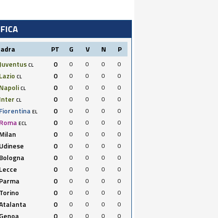
IFICA
uadra
PT
G
V
N
P
Juventus
0
0
0
0
0
CL
Lazio
0
0
0
0
0
CL
Napoli
0
0
0
0
0
CL
Inter
0
0
0
0
0
CL
Fiorentina
0
0
0
0
0
EL
Roma
0
0
0
0
0
ECL
Milan
0
0
0
0
0
Udinese
0
0
0
0
0
Bologna
0
0
0
0
0
Lecce
0
0
0
0
0
Parma
0
0
0
0
0
Torino
0
0
0
0
0
Atalanta
0
0
0
0
0
Genoa
0
0
0
0
0