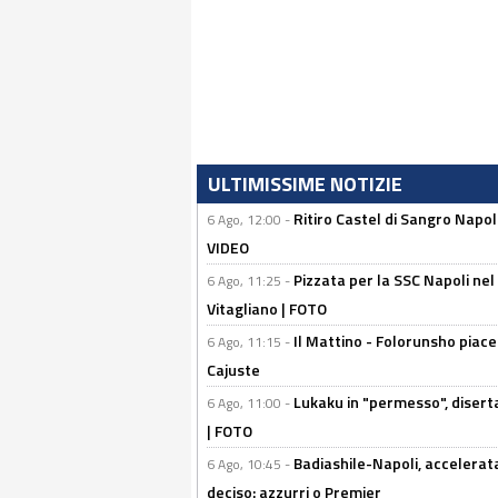
ULTIMISSIME NOTIZIE
Ritiro Castel di Sangro Napo
6 Ago, 12:00 -
VIDEO
Pizzata per la SSC Napoli nel 
6 Ago, 11:25 -
Vitagliano | FOTO
Il Mattino - Folorunsho piace
6 Ago, 11:15 -
Cajuste
Lukaku in "permesso", diserta
6 Ago, 11:00 -
| FOTO
Badiashile-Napoli, accelerata
6 Ago, 10:45 -
deciso: azzurri o Premier