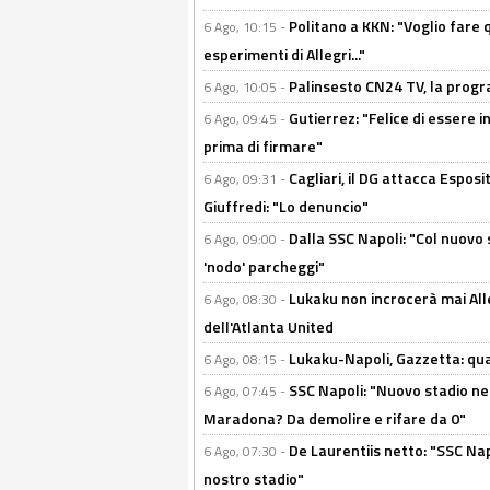
Politano a KKN: "Voglio fare qu
6 Ago, 10:15 -
esperimenti di Allegri..."
Palinsesto CN24 TV, la prog
6 Ago, 10:05 -
Gutierrez: "Felice di essere 
6 Ago, 09:45 -
prima di firmare"
Cagliari, il DG attacca Espos
6 Ago, 09:31 -
Giuffredi: "Lo denuncio"
Dalla SSC Napoli: "Col nuovo
6 Ago, 09:00 -
'nodo' parcheggi"
Lukaku non incrocerà mai Alleg
6 Ago, 08:30 -
dell'Atlanta United
Lukaku-Napoli, Gazzetta: qu
6 Ago, 08:15 -
SSC Napoli: "Nuovo stadio nel
6 Ago, 07:45 -
Maradona? Da demolire e rifare da 0"
De Laurentiis netto: "SSC Nap
6 Ago, 07:30 -
nostro stadio"