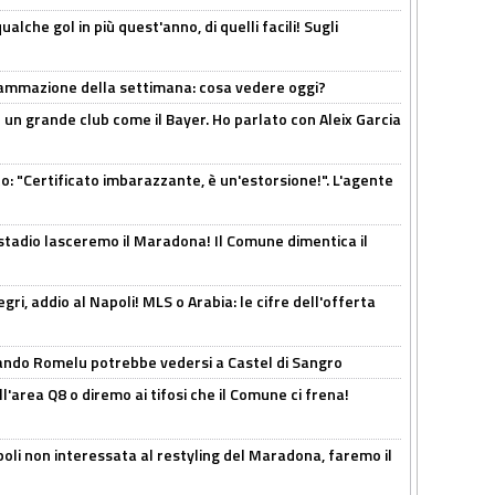
alche gol in più quest'anno, di quelli facili! Sugli
rammazione della settimana: cosa vedere oggi?
in un grande club come il Bayer. Ho parlato con Aleix Garcia
ito: "Certificato imbarazzante, è un'estorsione!". L'agente
 stadio lasceremo il Maradona! Il Comune dimentica il
ri, addio al Napoli! MLS o Arabia: le cifre dell'offerta
ando Romelu potrebbe vedersi a Castel di Sangro
l'area Q8 o diremo ai tifosi che il Comune ci frena!
oli non interessata al restyling del Maradona, faremo il