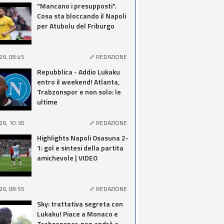
"Mancano i presupposti".
Cosa sta bloccando il Napoli
per Atubolu del Friburgo
26, 08:45
REDAZIONE
Repubblica - Addio Lukaku
entro il weekend! Atlanta,
Trabzonspor e non solo: le
ultime
26, 10:30
REDAZIONE
Highlights Napoli Osasuna 2-
1: gol e sintesi della partita
amichevole | VIDEO
26, 08:55
REDAZIONE
Sky: trattativa segreta con
Lukaku! Piace a Monaco e
Trabzonspor, non andrà a