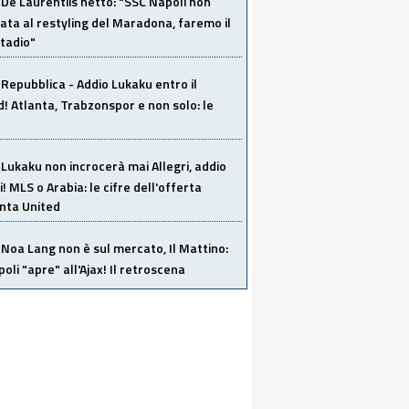
De Laurentiis netto: "SSC Napoli non
ata al restyling del Maradona, faremo il
tadio"
Repubblica - Addio Lukaku entro il
 Atlanta, Trabzonspor e non solo: le
Lukaku non incrocerà mai Allegri, addio
i! MLS o Arabia: le cifre dell'offerta
anta United
Noa Lang non è sul mercato, Il Mattino:
poli "apre" all'Ajax! Il retroscena