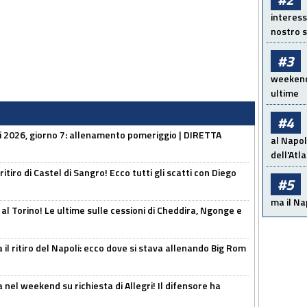
interess
nostro s
#3
weekend!
ultime
#4
li 2026, giorno 7: allenamento pomeriggio | DIRETTA
al Napol
dell'Atl
ritiro di Castel di Sangro! Ecco tutti gli scatti con Diego
#5
ma il Na
 al Torino! Le ultime sulle cessioni di Cheddira, Ngonge e
 il ritiro del Napoli: ecco dove si stava allenando Big Rom
 nel weekend su richiesta di Allegri! Il difensore ha