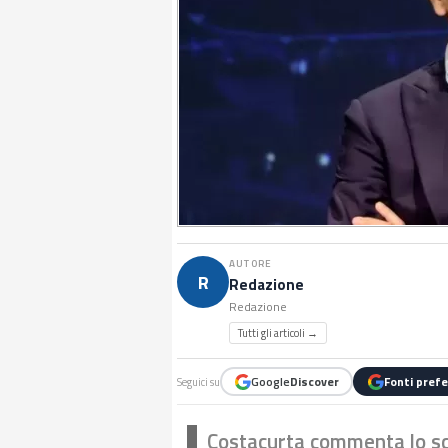
AUTORE
R
Redazione
Redazione
Tutti gli articoli →
Google
Discover
Fonti prefe
Seguici su
Costacurta commenta lo sc