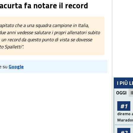
acurta fa notare il record
apitato che a una squadra campione in Italia,
ue anni vedesse salutare i propri allenatori subito
 un record da questo punto di vista se dovesse
o Spalletti".
e su
Google
I PIÙ 
OGGI
I
#1
diremo a
Maradon
#2