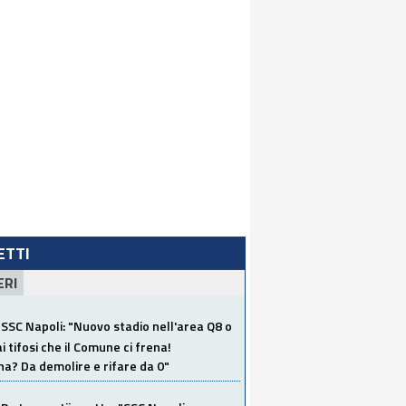
LETTI
ERI
SSC Napoli: "Nuovo stadio nell'area Q8 o
i tifosi che il Comune ci frena!
a? Da demolire e rifare da 0"