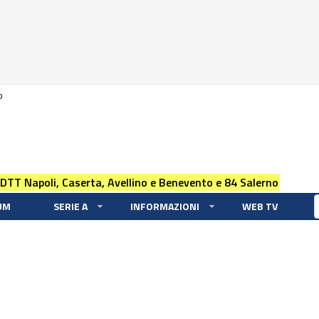
0
 DTT Napoli, Caserta, Avellino e Benevento e 84 Salerno
UM
SERIE A
INFORMAZIONI
WEB TV