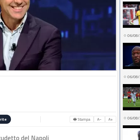
06/08/
06/08/
06/08/
🖶 Stampa
A−
A+
rite
udetto del Napoli