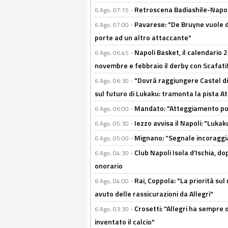
Retroscena Badiashile-Napoli:
6 Ago, 07:15 -
Pavarese: "De Bruyne vuole d
6 Ago, 07:00 -
porte ad un altro attaccante"
Napoli Basket, il calendario
6 Ago, 06:45 -
novembre e febbraio il derby con Scafati!
"Dovrà raggiungere Castel di
6 Ago, 06:30 -
sul futuro di Lukaku: tramonta la pista A
Mandato: "Atteggiamento posi
6 Ago, 06:00 -
Iezzo avvisa il Napoli: "Lukaku
6 Ago, 05:30 -
Mignano: “Segnale incoraggi
6 Ago, 05:00 -
Club Napoli Isola d'Ischia, 
6 Ago, 04:30 -
onorario
Rai, Coppola: "La priorità su
6 Ago, 04:00 -
avuto delle rassicurazioni da Allegri"
Crosetti: "Allegri ha sempre o
6 Ago, 03:30 -
inventato il calcio"