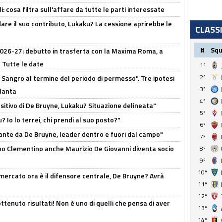
 cosa filtra sull'affare da tutte le parti interessate
are il suo contributo, Lukaku? La cessione aprirebbe le
CLASS
#
Sq
 2026-27: debutto in trasferta con la Maxima Roma, a
 Tutte le date
1º
2º
 Sangro al termine del periodo di permesso". Tre ipotesi
3º
tlanta
4º
tivo di De Bruyne, Lukaku? Situazione delineata"
5º
? Io lo terrei, chi prendi al suo posto?"
6º
ante da De Bruyne, leader dentro e fuori dal campo"
7º
dopo Clementino anche Maurizio De Giovanni diventa socio
8º
9º
10º
l mercato ora è il difensore centrale, De Bruyne? Avrà
11º
12º
ttenuto risultati! Non è uno di quelli che pensa di aver
13º
14º