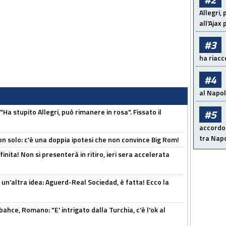
Allegri,
all'Ajax
#3
ha riacce
#4
al Napoli
Ha stupito Allegri, può rimanere in rosa". Fissato il
#5
accordo 
tra Napo
n solo: c'è una doppia ipotesi che non convince Big Rom!
inita! Non si presenterà in ritiro, ieri sera accelerata
un'altra idea: Aguerd-Real Sociedad, è fatta! Ecco la
hce, Romano: "E' intrigato dalla Turchia, c'è l'ok al