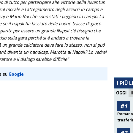
o di tutto per partecipare alle vittorie della Juventus
sul morale e l'attegiamento degli azzurri in campo e
aj e Mario Rui che sono stati i peggiori in campo. La
se il napoli ha lasciato delle buone tracce di gioco.
ariti: per essere un grande Napoli c'è bisogno che
iso sulla gara perchè si è andato a trovare la
 un grande calciatore deve fare lo stesso, non si può
ennò diventa un handicap. Marotta al Napoli? Lo vedrei
tore e il dialogo sarebbe difficile"
e su
Google
I PIÙ 
OGGI
I
#1
Romano: 
trasfer
#2