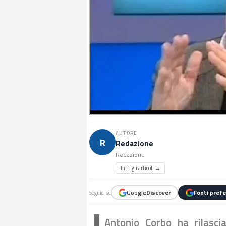
AUTORE
R
Redazione
Redazione
Tutti gli articoli →
Google
Discover
Fonti prefe
Seguici su
Antonio Corbo ha rilasci