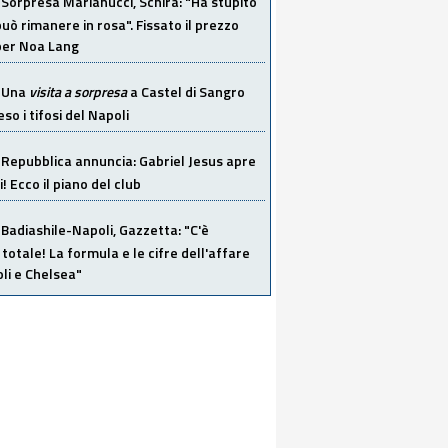
Sorpresa Marianucci, Schira: "Ha stupito
 può rimanere in rosa". Fissato il prezzo
 per Noa Lang
Una
visita a sorpresa
a Castel di Sangro
so i tifosi del Napoli
Repubblica annuncia: Gabriel Jesus apre
! Ecco il piano del club
Badiashile-Napoli, Gazzetta: "C'è
totale! La formula e le cifre dell'affare
li e Chelsea"