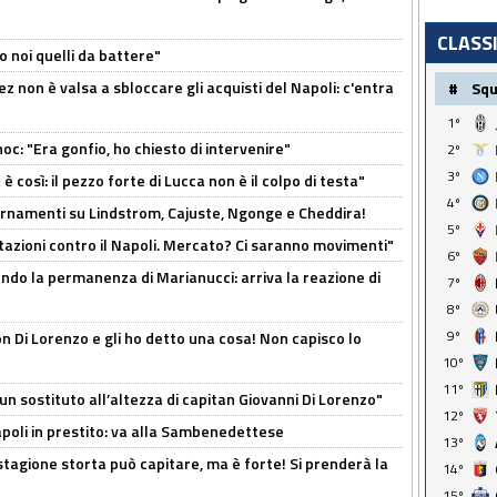
CLASS
o noi quelli da battere"
z non è valsa a sbloccare gli acquisti del Napoli: c'entra
#
Sq
1º
c: "Era gonfio, ho chiesto di intervenire"
2º
3º
così: il pezzo forte di Lucca non è il colpo di testa"
4º
iornamenti su Lindstrom, Cajuste, Ngonge e Cheddira!
5º
Rotazioni contro il Napoli. Mercato? Ci saranno movimenti"
6º
cando la permanenza di Marianucci: arriva la reazione di
7º
8º
9º
n Di Lorenzo e gli ho detto una cosa! Non capisco lo
10º
11º
n sostituto all’altezza di capitan Giovanni Di Lorenzo"
12º
Napoli in prestito: va alla Sambenedettese
13º
stagione storta può capitare, ma è forte! Si prenderà la
14º
15º