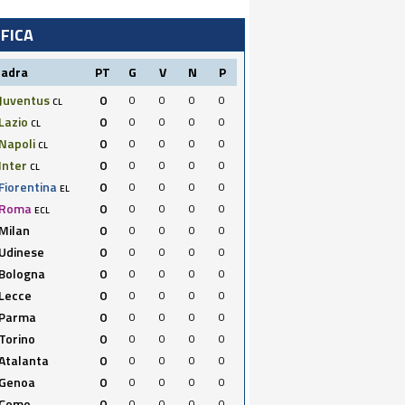
IFICA
uadra
PT
G
V
N
P
Juventus
0
0
0
0
0
CL
Lazio
0
0
0
0
0
CL
Napoli
0
0
0
0
0
CL
Inter
0
0
0
0
0
CL
Fiorentina
0
0
0
0
0
EL
Roma
0
0
0
0
0
ECL
Milan
0
0
0
0
0
Udinese
0
0
0
0
0
Bologna
0
0
0
0
0
Lecce
0
0
0
0
0
Parma
0
0
0
0
0
Torino
0
0
0
0
0
Atalanta
0
0
0
0
0
Genoa
0
0
0
0
0
Como
0
0
0
0
0