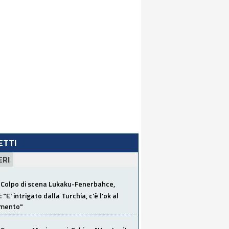
LETTI
ERI
Colpo di scena Lukaku-Fenerbahce,
"E' intrigato dalla Turchia, c'è l'ok al
imento"