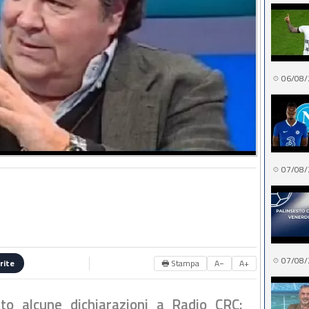
06/08/
07/08/
07/08/
🖶 Stampa
A−
A+
rite
ato alcune dichiarazioni a Radio CRC: