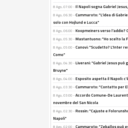
Il Napoli sogna Gabriel Jesu
8 Ago, 07:00 -
Cammaroto: "L’idea di Gabrie
8 Ago, 06:30 -
solo con Hojlund e Lucca"
Koopmeiners verso l'addio? C'è
8 Ago, 06:00 -
Mastantuono: "Ho scelto la Fi
8 Ago, 05:30 -
Canovi: "Scudetto? L'Inter re
8 Ago, 05:00 -
Como"
Liverani: "Gabriel Jesus può g
8 Ago, 04:30 -
Bruyne"
Esposito aspetta il Napoli: c
8 Ago, 04:00 -
Cammaroto: "Contatto per Elm
8 Ago, 03:30 -
Accordo Comune-De Laurentiis
8 Ago, 03:00 -
novembre del San Nicola
Rossin: "Cajuste e Folorunsh
8 Ago, 02:30 -
Napoli"
Cammaroto: "Zeballos può esse
8 Ago, 02:00 -