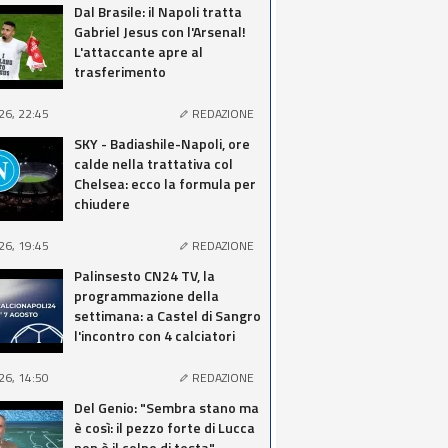
Dal Brasile: il Napoli tratta
Gabriel Jesus con l'Arsenal!
L'attaccante apre al
trasferimento
26, 22:45
REDAZIONE
SKY - Badiashile-Napoli, ore
calde nella trattativa col
Chelsea: ecco la formula per
chiudere
26, 19:45
REDAZIONE
Palinsesto CN24 TV, la
programmazione della
settimana: a Castel di Sangro
l'incontro con 4 calciatori
26, 14:50
REDAZIONE
Del Genio: "Sembra stano ma
è così: il pezzo forte di Lucca
non è il colpo di testa"