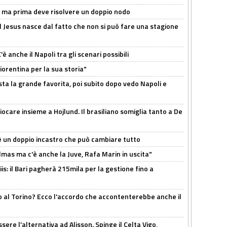
s, ma prima deve risolvere un doppio nodo
l Jesus nasce dal fatto che non si può fare una stagione
 anche il Napoli tra gli scenari possibili
orentina per la sua storia"
sta la grande favorita, poi subito dopo vedo Napoli e
iocare insieme a Hojlund. Il brasiliano somiglia tanto a De
'è un doppio incastro che può cambiare tutto
as ma c'è anche la Juve, Rafa Marin in uscita"
: il Bari pagherà 215mila per la gestione fino a
o al Torino? Ecco l'accordo che accontenterebbe anche il
re l’alternativa ad Alisson. Spinge il Celta Vigo,