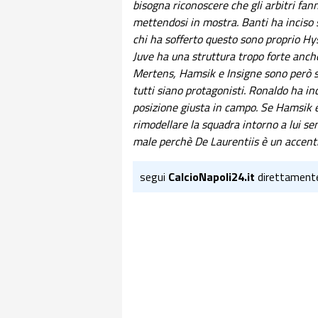
bisogna riconoscere che gli arbitri fann
mettendosi in mostra. Banti ha inciso 
chi ha sofferto questo sono proprio Hys
Juve ha una struttura tropo forte anche 
Mertens, Hamsik e Insigne sono però sp
tutti siano protagonisti. Ronaldo ha inc
posizione giusta in campo. Se Hamsik è
rimodellare la squadra intorno a lui s
male perchè De Laurentiis è un accentra
segui
CalcioNapoli24.it
direttament