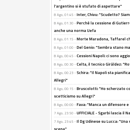
l’argentino si è stufato di aspettare"
Inter, Chivu: "Scudetto? Siam
8 Ago, 01:45 -
Perché la cessione di Gutierre
8 Ago, 01:30 -
anche una norma Uefa
Morte Maradona, Taffarel cho
8 Ago, 01:15 -
Del Genio: "Sembra stano ma è 
8 Ago, 01:00 -
Cessioni Napoli: ci sono agg
8 Ago, 00:45 -
Celta, il tecnico Giráldez: "
8 Ago, 00:30 -
Schira: "Il Napoli sta pianifi
8 Ago, 00:23 -
Allegri"
Bruscolotti: "Ho scherzato co
8 Ago, 00:15 -
scetticismo su Allegri"
Fava: "Manca un difensore e u
8 Ago, 00:00 -
UFFICIALE - Sgarbi lascia il 
7 Ago, 23:50 -
Il Dg Udinese su Lucca: "Una 
7 Ago, 23:45 -
scena"