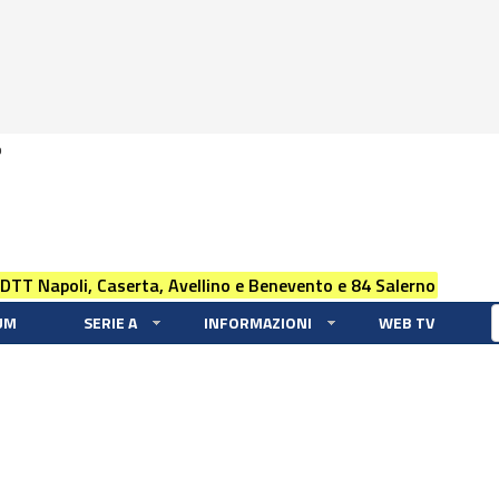
0
 DTT Napoli, Caserta, Avellino e Benevento e 84 Salerno
UM
SERIE A
INFORMAZIONI
WEB TV