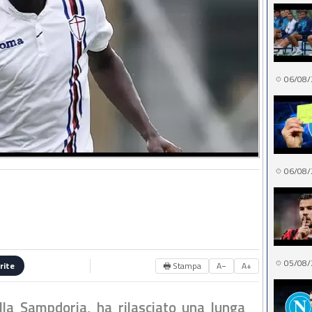
06/08/
06/08/
05/08/
🖶 Stampa
A−
A+
rite
lla Sampdoria, ha rilasciato una lunga