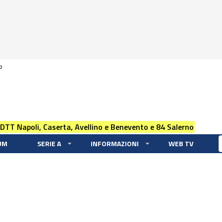
0
 DTT Napoli, Caserta, Avellino e Benevento e 84 Salerno
UM
SERIE A
INFORMAZIONI
WEB TV