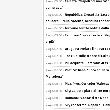
Caiazza: "Napoli col mercato
7 Ago, 05:30 -
compravi..."
Repubblica, Crosetti attacca 
7 Ago, 05:00 -
squadra! Stella cadente, nessuna tifoseri
Arrivano brutte notizie dalla
7 Ago, 04:00 -
Fabbroni: "Lucca resta al Na
7 Ago, 03:00 -
di più"
Uruguay: svelato il nuovo ct d
7 Ago, 02:30 -
Tre club sulle tracce di Luka
7 Ago, 02:00 -
PIF acquista Electronic Arts: 
7 Ago, 01:30 -
Prof. Siciliano: "Ecco chi sarà
7 Ago, 01:00 -
Maradona"
Pisa, Pres. Corrado: "Valoriz
7 Ago, 00:45 -
Sky: Cajuste piace al Torino!
7 Ago, 00:30 -
Romano: "Contatti tra Napoli 
7 Ago, 00:15 -
Sky conferma: Napoli su Gabr
7 Ago, 00:00 -