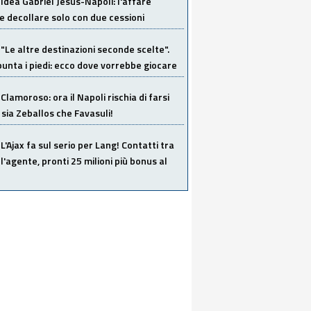
Idea Gabriel Jesus-Napoli: l'affare
 decollare solo con due cessioni
"Le altre destinazioni seconde scelte".
unta i piedi: ecco dove vorrebbe giocare
Clamoroso: ora il Napoli rischia di farsi
 sia Zeballos che Favasuli!
L'Ajax fa sul serio per Lang! Contatti tra
 l'agente, pronti 25 milioni più bonus al