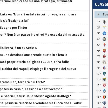
 fermo? Non credo sia una strategia, altrimenti
CLASS
Lukaku: "Non c'è estate in cui non voglia cambiare
#
Sq
a s'affeziona a lui"
1º
 Spagna per l'Inter
2º
3º
poli? Non è un passo indietro! Ma ecco da chi mi aspetto
4º
5º
i Olivera, è un ex Serie A
6º
ku: una destinazione prende quota in silenzio
7º
sarà proprietario del gioco FC2027, cifra folle
8º
9º
 il Rabiot del Napoli. Vi spiego il progetto del nuovo
10º
11º
zeremo Rao, tornerà più forte"
12º
 Ipotesi in caso di cessione a centrocampo
13º
e Gabriel Jesus! Ha lo stesso agente di Allegri"
14º
iel Jesus se riuscisse a vendere sia Lucca che Lukaku!
15º