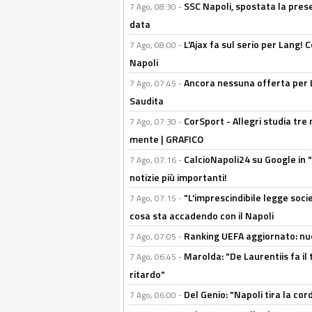
SSC Napoli, spostata la pres
7 Ago, 08:30 -
data
L'Ajax fa sul serio per Lang! C
7 Ago, 08:00 -
Napoli
Ancora nessuna offerta per Lu
7 Ago, 07:45 -
Saudita
CorSport - Allegri studia tre 
7 Ago, 07:30 -
mente | GRAFICO
CalcioNapoli24 su Google in "
7 Ago, 07:16 -
notizie più importanti!
"L'imprescindibile legge socie
7 Ago, 07:15 -
cosa sta accadendo con il Napoli
Ranking UEFA aggiornato: nuov
7 Ago, 07:05 -
Marolda: "De Laurentiis fa il 
7 Ago, 06:45 -
ritardo"
Del Genio: "Napoli tira la co
7 Ago, 06:00 -