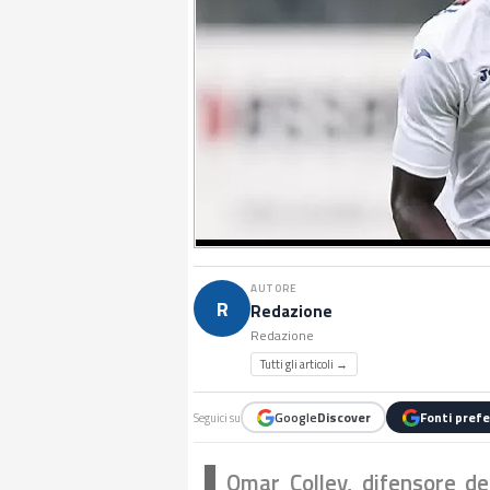
AUTORE
R
Redazione
Redazione
Tutti gli articoli →
Google
Discover
Fonti prefe
Seguici su
Omar Colley, difensore de