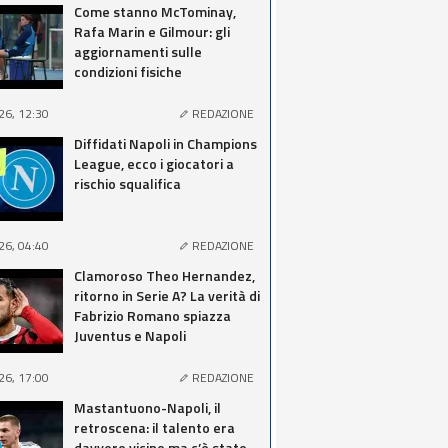
Come stanno McTominay,
Rafa Marin e Gilmour: gli
aggiornamenti sulle
condizioni fisiche
26, 12:30
REDAZIONE
Diffidati Napoli in Champions
League, ecco i giocatori a
rischio squalifica
26, 04:40
REDAZIONE
Clamoroso Theo Hernandez,
ritorno in Serie A? La verità di
Fabrizio Romano spiazza
Juventus e Napoli
26, 17:00
REDAZIONE
Mastantuono-Napoli, il
retroscena: il talento era
davvero vicino ma c’è stato