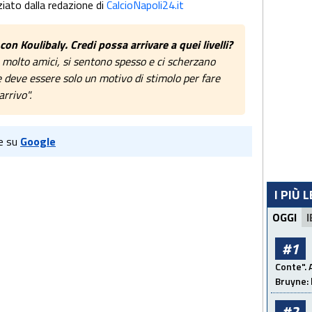
iato dalla redazione di
CalcioNapoli24.it
on Koulibaly. Credi possa arrivare a quei livelli?
o molto amici, si sentono spesso e ci scherzano
 deve essere solo un motivo di stimolo per fare
rrivo".
e su
Google
I PIÙ 
OGGI
I
#1
Conte". 
Bruyne: 
#2