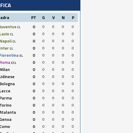
IFICA
uadra
PT
G
V
N
P
Juventus
0
0
0
0
0
CL
Lazio
0
0
0
0
0
CL
Napoli
0
0
0
0
0
CL
Inter
0
0
0
0
0
CL
Fiorentina
0
0
0
0
0
EL
Roma
0
0
0
0
0
ECL
Milan
0
0
0
0
0
Udinese
0
0
0
0
0
Bologna
0
0
0
0
0
Lecce
0
0
0
0
0
Parma
0
0
0
0
0
Torino
0
0
0
0
0
Atalanta
0
0
0
0
0
Genoa
0
0
0
0
0
Como
0
0
0
0
0