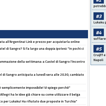
potrebbe
#3
Lukaku p
#4
soffiare
ta all'Argentina! Link e prezzo per acquistarla online
#5
el di Sangro? Si fa largo una doppia ipotesi: "In pochi ci
Cruijff e
Napoli
ammazione della settimana: a Castel di Sangro l'incontro
 di Sangro anticipata a lunedì sera alle 20.30, cambiato
è semplicemente impossibile! Vi spiego perché"
 Allegri ha le idee già chiare su come utilizzare il belga
o per Lukaku! Ha rifiutato due proposte in Turchia"