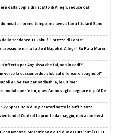
à dalla voglia di riscatto di Allegri, reduce dal
 dominato il primo tempo, ma aveva tanti titolari! Sono
o delle scadenze. Lukaku è il prezzo di Conte"
mpressione mi ha fatto il Napoli di Allegri! Su Rafa Marin
un'offerta per Anguissa che fai, non lo cedi?"
n verso la cessione: due club sul difensore spagnolo!"
 Napoli e Chelsea per Badiashile, le ultime"
l mio modulo perfetto, quest'anno voglio segnare di più! De
 Sky Sport: solo due giocatori sotto la sufficienza
azientendo! Contratto pronto da maggio, non aspetterà
 con Ngonge, McTominay e altri due azzurri out | FOTO