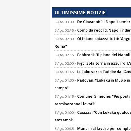
ULTIMISSIME NOTIZIE
De Giovanni: "Il Napoli sembr
6 Ago, 03:00 -
Como da record, Napoli indiet
6 Ago, 02:45 -
Ottaiano spiazza tutti: "Ang
6 Ago, 02:30 -
Roma"
Fabbroni: "Il piano del Napoli
6 Ago, 02:15 -
Figc: Zola torna in azzurro. L
6 Ago, 02:00 -
Lukaku verso l'addio: dall'Am
6 Ago, 01:45 -
Padovan: "Lukaku in MLS o in
6 Ago, 01:30 -
campo"
Comune, Simeone: "Più posti
6 Ago, 01:15 -
termineranno i lavori"
Caiazza: "Con Lukaku qualcos
6 Ago, 01:00 -
entrambi"
Mancini al lavoro per completa
6 Ago, 00:45 -