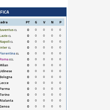
IFICA
uadra
PT
G
V
N
P
Juventus
0
0
0
0
0
CL
Lazio
0
0
0
0
0
CL
Napoli
0
0
0
0
0
CL
Inter
0
0
0
0
0
CL
Fiorentina
0
0
0
0
0
EL
Roma
0
0
0
0
0
ECL
Milan
0
0
0
0
0
Udinese
0
0
0
0
0
Bologna
0
0
0
0
0
Lecce
0
0
0
0
0
Parma
0
0
0
0
0
Torino
0
0
0
0
0
Atalanta
0
0
0
0
0
Genoa
0
0
0
0
0