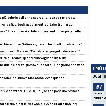
a più debole dell'anno scorso, la rosa va rinforzata"
ro: la sfida degli investimenti sui talenti emergenti
uissa? Lo cambierei subito con un centrocampista della
 è chiaro: dopo Gutierrez, via anche un altro calciatore"
'annuncio di Malagò: "Coordinerà i progetti dei giovani"
erica all'Arabia, quanti club vogliono Big Rom
 Arabia. Se arriva questo difensore, Buongiorno non vede
I PIÙ 
OGGI
I
 popolari nel nuovo Maradona, ecco quando
#1
a si è spezzato. Lui e De Bruyne non possono restare
termine 
futuro d
re il suo staff in Nazionale: riecco Oriali e Bonucci