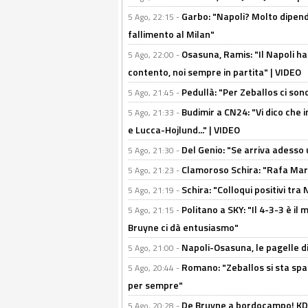
Garbo: "Napoli? Molto dipender
5 Ago, 22:15 -
fallimento al Milan"
Osasuna, Ramis: "Il Napoli ha
5 Ago, 22:00 -
contento, noi sempre in partita" | VIDEO
Pedullà: "Per Zeballos ci son
5 Ago, 21:45 -
Budimir a CN24: "Vi dico che i
5 Ago, 21:33 -
e Lucca-Hojlund..." | VIDEO
Del Genio: "Se arriva adesso 
5 Ago, 21:30 -
Clamoroso Schira: "Rafa Mari
5 Ago, 21:23 -
Schira: "Colloqui positivi tra
5 Ago, 21:19 -
Politano a SKY: "Il 4-3-3 è i
5 Ago, 21:15 -
Bruyne ci dà entusiasmo"
Napoli-Osasuna, le pagelle di
5 Ago, 21:00 -
Romano: "Zeballos si sta sp
5 Ago, 20:44 -
per sempre"
De Bruyne a bordocampo! KDB
5 Ago, 20:28 -