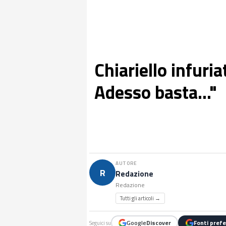
Chiariello infuri
Adesso basta..."
AUTORE
R
Redazione
Redazione
Tutti gli articoli →
Google
Discover
Fonti prefe
Seguici su