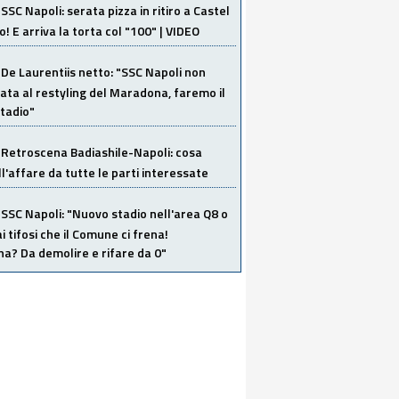
SSC Napoli: serata pizza in ritiro a Castel
o! E arriva la torta col "100" | VIDEO
De Laurentiis netto: "SSC Napoli non
ata al restyling del Maradona, faremo il
tadio"
Retroscena Badiashile-Napoli: cosa
ull'affare da tutte le parti interessate
SSC Napoli: "Nuovo stadio nell'area Q8 o
i tifosi che il Comune ci frena!
a? Da demolire e rifare da 0"