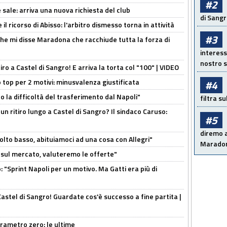
#2
 sale: arriva una nuova richiesta del club
di Sangr
il ricorso di Abisso: l'arbitro dismesso torna in attività
#3
 che mi disse Maradona che racchiude tutta la forza di
interess
nostro s
tiro a Castel di Sangro! E arriva la torta col "100" | VIDEO
 top per 2 motivi: minusvalenza giustificata
#4
to la difficoltà del trasferimento dal Napoli"
filtra s
un ritiro lungo a Castel di Sangro? Il sindaco Caruso:
#5
diremo a
olto basso, abituiamoci ad una cosa con Allegri"
Maradon
 è sul mercato, valuteremo le offerte"
: "Sprint Napoli per un motivo. Ma Gatti era più di
Castel di Sangro! Guardate cos'è successo a fine partita |
arametro zero: le ultime