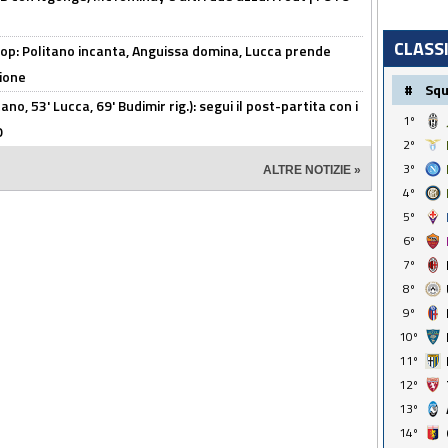
CLASS
op: Politano incanta, Anguissa domina, Lucca prende
zione
#
Sq
no, 53' Lucca, 69' Budimir rig.): segui il post-partita con i
1º
O
2º
3º
ALTRE NOTIZIE »
4º
5º
6º
7º
8º
9º
10º
11º
12º
13º
14º