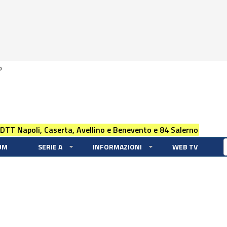
0
 DTT Napoli, Caserta, Avellino e Benevento e 84 Salerno
UM
SERIE A
INFORMAZIONI
WEB TV