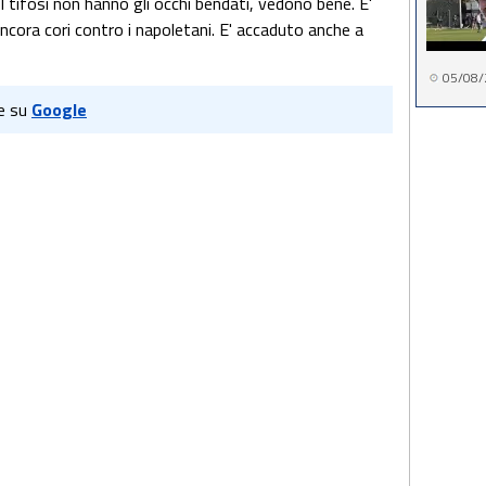
I tifosi non hanno gli occhi bendati, vedono bene. E'
ncora cori contro i napoletani. E' accaduto anche a
05/08/
e su
Google