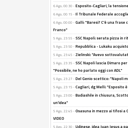
Esposito-Cagliari, la tensione
6 Ago, 00:30 -
Il Tribunale Federale accoglie 
6 Ago, 00:15 -
Galli: "Baresi? C'è una frase
6 Ago, 00:00 -
Franco"
SSC Napoli: serata pizza in ri
5 Ago, 23:55 -
Repubblica - Lukaku acquisto
5 Ago, 23:50 -
Zielinski: "Avevo sottovaluta
5 Ago, 23:45 -
SSC Napoli lascia Dimaro per 
5 Ago, 23:35 -
"Possibile, ne ho parlato oggi con ADL"
Del Genio scettico: "Napoli m
5 Ago, 23:27 -
Cagliari, dg Melli: "Esposito
5 Ago, 23:15 -
Badiashile in chiusura, Scotto
5 Ago, 23:00 -
un'idea"
Osasuna in mezzo ai tifosi a 
5 Ago, 22:45 -
VIDEO
Udinese, idea Juan Jesus a p
5 Ago, 22:30 -