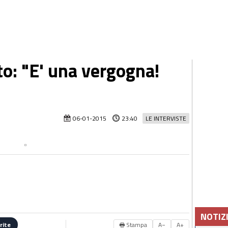
ato: "E' una vergogna!
06-01-2015
23:40
LE INTERVISTE
NOTIZ
🖶 Stampa
A−
A+
rite