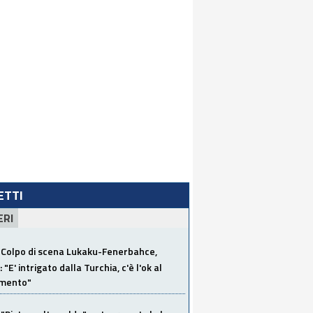
LETTI
ERI
Colpo di scena Lukaku-Fenerbahce,
"E' intrigato dalla Turchia, c'è l'ok al
imento"