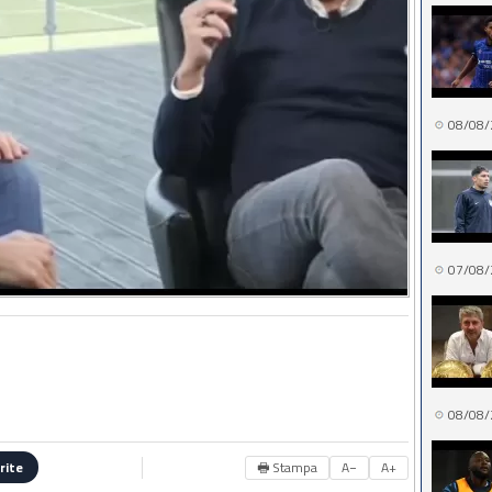
08/08/
07/08/
08/08/
🖶 Stampa
A−
A+
rite