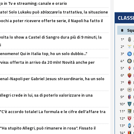
o in Tv e streaming: canale e orario
cato! Solo Lukaku può
sbloccare
la trattativa, la situazione
CLASS
ochi a poter ricevere offerte serie, il Napoli ha fatto il
#
Sq
olta lo show a Castel di Sangro dura più di 9 minuti, la
1º
i
2º
enomeno! Qui in Italia top, ho un solo dubbio..."
3º
4º
isa: offerta in arrivo da 20 mln! Novità anche per
5º
6º
enal-Napoli per Gabriel Jesus: straordinario, ha un solo
7º
8º
legri crede in lui, sa di poterlo valorizzare in una
9º
10º
"C'è accordo totale! La formula e le cifre dell'affare tra
11º
12º
13º
Ha stupito Allegri, può rimanere in rosa". Fissato il
14º