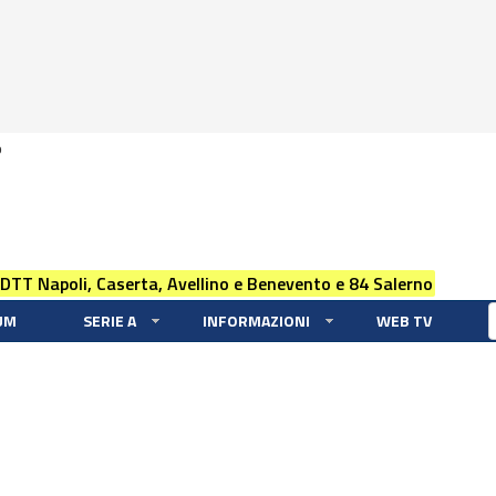
0
 DTT Napoli, Caserta, Avellino e Benevento e 84 Salerno
UM
SERIE A
INFORMAZIONI
WEB TV