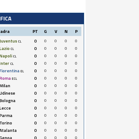
IFICA
uadra
PT
G
V
N
P
Juventus
0
0
0
0
0
CL
Lazio
0
0
0
0
0
CL
Napoli
0
0
0
0
0
CL
Inter
0
0
0
0
0
CL
Fiorentina
0
0
0
0
0
EL
Roma
0
0
0
0
0
ECL
Milan
0
0
0
0
0
Udinese
0
0
0
0
0
Bologna
0
0
0
0
0
Lecce
0
0
0
0
0
Parma
0
0
0
0
0
Torino
0
0
0
0
0
Atalanta
0
0
0
0
0
Genoa
0
0
0
0
0