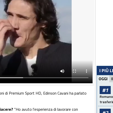
I PIÙ 
OGGI
I
#1
ofoni di Premium Sport HD, Edinson Cavani ha parlato
Romano: 
trasfer
piacere?
"Ho avuto l'esperienza di lavorare con
#2