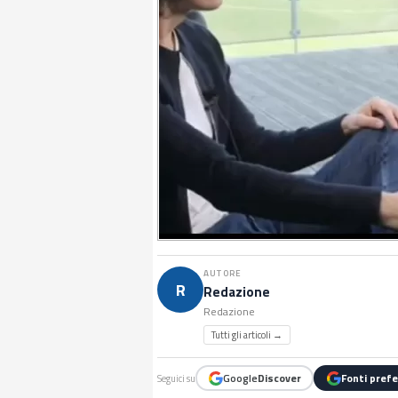
AUTORE
R
Redazione
Redazione
Tutti gli articoli →
Google
Discover
Fonti prefe
Seguici su