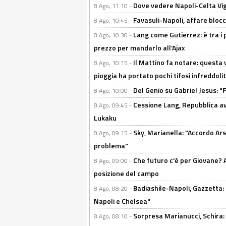
Dove vedere Napoli-Celta Vig
8 Ago, 11:10 -
Favasuli-Napoli, affare bloc
8 Ago, 10:45 -
Lang come Gutierrez: è tra i p
8 Ago, 10:30 -
prezzo per mandarlo all'Ajax
Il Mattino fa notare: questa v
8 Ago, 10:15 -
pioggia ha portato pochi tifosi infreddolit
Del Genio su Gabriel Jesus: "F
8 Ago, 10:00 -
Cessione Lang, Repubblica avv
8 Ago, 09:45 -
Lukaku
Sky, Marianella: "Accordo Ars
8 Ago, 09:15 -
problema"
Che futuro c'è per Giovane? Al
8 Ago, 09:00 -
posizione del campo
Badiashile-Napoli, Gazzetta: 
8 Ago, 08:20 -
Napoli e Chelsea"
Sorpresa Marianucci, Schira: "
8 Ago, 08:10 -