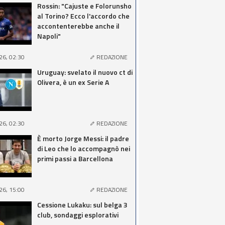
Rossin: "Cajuste e Folorunsho
al Torino? Ecco l'accordo che
accontenterebbe anche il
Napoli"
26, 02:30
REDAZIONE
Uruguay: svelato il nuovo ct di
Olivera, è un ex Serie A
26, 02:30
REDAZIONE
È morto Jorge Messi: il padre
di Leo che lo accompagnò nei
primi passi a Barcellona
26, 15:00
REDAZIONE
Cessione Lukaku: sul belga 3
club, sondaggi esplorativi