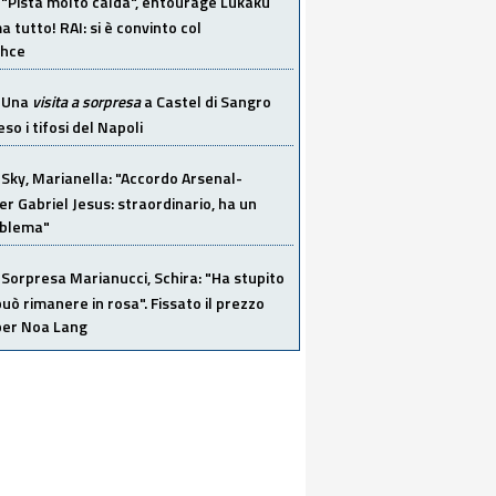
"Pista molto calda", entourage Lukaku
 tutto! RAI: si è convinto col
ahce
Una
visita a sorpresa
a Castel di Sangro
so i tifosi del Napoli
Sky, Marianella: "Accordo Arsenal-
er Gabriel Jesus: straordinario, ha un
oblema"
Sorpresa Marianucci, Schira: "Ha stupito
 può rimanere in rosa". Fissato il prezzo
 per Noa Lang