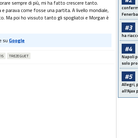
orare sempre di più, mi ha fatto crescere tanto.
conferma
e parava come fosse una partita. A livello mondiale,
Fenerb
o. Ma poi ho vissuto tanto gli spogliatoi e Morgan è
#3
ha riacce
e su
Google
#4
IS
TREZEGUET
Napoli p
solo pr
#5
Allegri,
all'Ajax