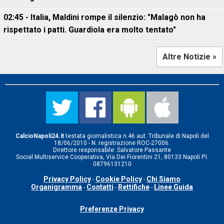
02:45 - Italia, Maldini rompe il silenzio: "Malagò non ha
rispettato i patti. Guardiola era molto tentato"
Altre Notizie »
CalcioNapoli24.it
testata giornalistica n.46 aut. Tribunale di Napoli del
18/06/2010 - N. registrazione ROC-27006.
Direttore responsabile: Salvatore Passante
Social Multiservice Cooperativa, Via Dei Fiorentini 21, 80133 Napoli P.I.
08796131210
Privacy Policy
Cookie Policy
Chi Siamo
-
-
Organigramma
Contatti
Rettifiche
Linee Guida
-
-
-
Preferenze Privacy