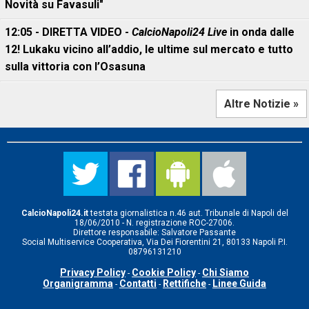
Novità su Favasuli"
12:05 - DIRETTA VIDEO -
CalcioNapoli24 Live
in onda dalle
12! Lukaku vicino all’addio, le ultime sul mercato e tutto
sulla vittoria con l’Osasuna
Altre Notizie »
CalcioNapoli24.it
testata giornalistica n.46 aut. Tribunale di Napoli del
18/06/2010 - N. registrazione ROC-27006.
Direttore responsabile: Salvatore Passante
Social Multiservice Cooperativa, Via Dei Fiorentini 21, 80133 Napoli P.I.
08796131210
Privacy Policy
Cookie Policy
Chi Siamo
-
-
Organigramma
Contatti
Rettifiche
Linee Guida
-
-
-