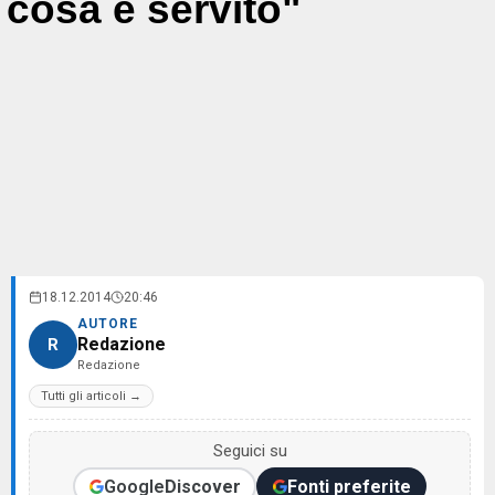
cosa è servito"
18.12.2014
20:46
AUTORE
Redazione
R
Redazione
Tutti gli articoli →
Seguici su
Google
Discover
Fonti preferite